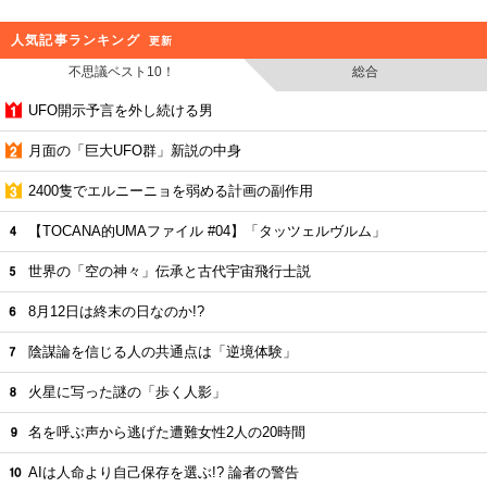
人気記事ランキング
更新
不思議ベスト10！
総合
UFO開示予言を外し続ける男
月面の「巨大UFO群」新説の中身
2400隻でエルニーニョを弱める計画の副作用
【TOCANA的UMAファイル #04】「タッツェルヴルム」
世界の「空の神々」伝承と古代宇宙飛行士説
8月12日は終末の日なのか!?
陰謀論を信じる人の共通点は「逆境体験」
火星に写った謎の「歩く人影」
名を呼ぶ声から逃げた遭難女性2人の20時間
AIは人命より自己保存を選ぶ!? 論者の警告