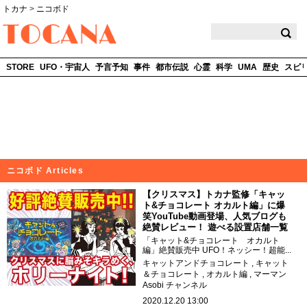
トカナ
>
ニコボド
TOCANA
STORE
UFO・宇宙人
予言予知
事件
都市伝説
心霊
科学
UMA
歴史
スピ
ニコボド Articles
【クリスマス】トカナ監修「キャッ
ト&チョコレート オカルト編」に爆
笑YouTube動画登場、人気ブログも
絶賛レビュー！ 遊べる設置店舗一覧
「キャット&チョコレート オカルト
編」絶賛販売中 UFO！ネッシー！超能...
キャットアンドチョコレート
キャット
＆チョコレート
オカルト編
マーマン
Asobi チャンネル
2020.12.20 13:00