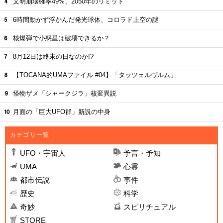
文明崩壊確率49%、2050年のリミット
6時間動かず浮かんだ発光球体、コロラド上空の謎
核爆弾で小惑星は破壊できるか？
8月12日は終末の日なのか!?
【TOCANA的UMAファイル #04】「タッツェルヴルム」
怪物ザメ「シャークジラ」核変異説
月面の「巨大UFO群」新説の中身
カテゴリ一覧
UFO・宇宙人
予言・予知
UMA
心霊
都市伝説
事件
歴史
科学
奇妙
スピリチュアル
STORE