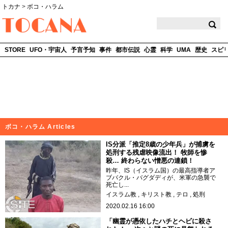
トカナ
>
ボコ・ハラム
TOCANA
STORE
UFO・宇宙人
予言予知
事件
都市伝説
心霊
科学
UMA
歴史
スピ
ボコ・ハラム Articles
IS分派「推定8歳の少年兵」が捕虜を
処刑する残虐映像流出！ 牧師を惨
殺… 終わらない憎悪の連鎖！
昨年、IS（イスラム国）の最高指導者ア
ブバクル・バグダディが、米軍の急襲で
死亡し...
イスラム教
キリスト教
テロ
処刑
2020.02.16 16:00
「幽霊が憑依したハチとヘビに殺さ