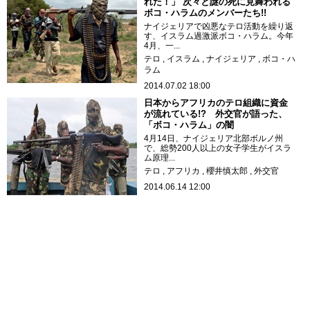
れた！」 次々と謎の死に見舞われる
ボコ・ハラムのメンバーたち!!
ナイジェリアで凶悪なテロ活動を繰り返
す、イスラム過激派ボコ・ハラム。今年
4月、一...
テロ
イスラム
ナイジェリア
ボコ・ハ
ラム
2014.07.02 18:00
日本からアフリカのテロ組織に資金
が流れている!? 外交官が語った、
「ボコ・ハラム」の闇
4月14日、ナイジェリア北部ボルノ州
で、総勢200人以上の女子学生がイスラ
ム原理...
テロ
アフリカ
櫻井慎太郎
外交官
2014.06.14 12:00