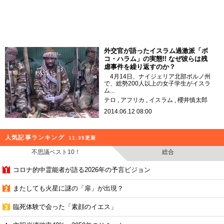
外交官が語ったイスラム過激派「ボ
コ・ハラム」の実態!! なぜ彼らは残
虐事件を繰り返すのか？
4月14日、ナイジェリア北部ボルノ州
で、総勢200人以上の女子学生がイスラ
ム...
テロ
アフリカ
イスラム
櫻井慎太郎
2014.06.12 08:00
人気記事ランキング
11:35更新
不思議ベスト10！
総合
コロナ的中霊能者が語る2026年の予言ビジョン
またしても火星に謎の「扉」が出現？
臨死体験で会った「素顔のイエス」