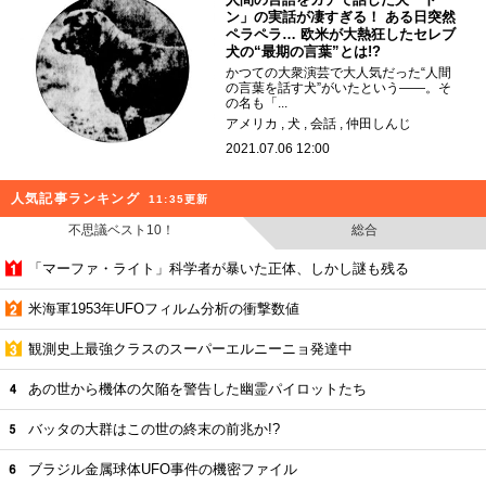
ン」の実話が凄すぎる！ ある日突然
ペラペラ… 欧米が大熱狂したセレブ
犬の“最期の言葉”とは!?
かつての大衆演芸で大人気だった“人間
の言葉を話す犬”がいたという――。そ
の名も「...
アメリカ
犬
会話
仲田しんじ
2021.07.06 12:00
人気記事ランキング
11:35更新
不思議ベスト10！
総合
「マーファ・ライト」科学者が暴いた正体、しかし謎も残る
米海軍1953年UFOフィルム分析の衝撃数値
観測史上最強クラスのスーパーエルニーニョ発達中
あの世から機体の欠陥を警告した幽霊パイロットたち
バッタの大群はこの世の終末の前兆か!?
ブラジル金属球体UFO事件の機密ファイル