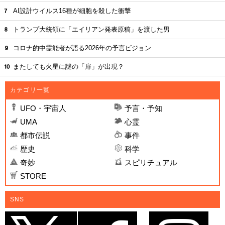
AI設計ウイルス16種が細胞を殺した衝撃
トランプ大統領に「エイリアン発表原稿」を渡した男
コロナ的中霊能者が語る2026年の予言ビジョン
またしても火星に謎の「扉」が出現？
カテゴリ一覧
UFO・宇宙人
予言・予知
UMA
心霊
都市伝説
事件
歴史
科学
奇妙
スピリチュアル
STORE
SNS