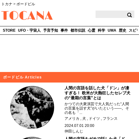
トカナ
>
ボードビル
TOCANA
STORE
UFO・宇宙人
予言予知
事件
都市伝説
心霊
科学
UMA
歴史
スピ
ボードビル Articles
人間の言語を話した犬「ドン」が凄
すぎる！ 欧米が大熱狂したセレブ犬
の“最期の言葉”とは
かつての大衆演芸で大人気だった“人間
の言葉を話す犬”がいたという――。そ
の名も「...
アメリカ
犬
ドイツ
フランス
2024.07.01 20:00
仲田しんじ
人間の言語をガチで話した犬「ド