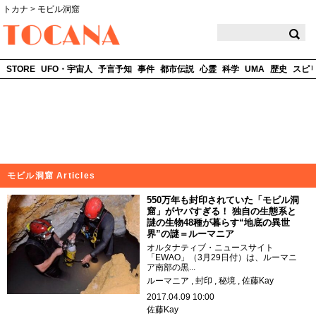
トカナ
>
モビル洞窟
TOCANA
STORE
UFO・宇宙人
予言予知
事件
都市伝説
心霊
科学
UMA
歴史
スピ
モビル洞窟 Articles
550万年も封印されていた「モビル洞
窟」がヤバすぎる！ 独自の生態系と
謎の生物48種が暮らす“地底の異世
界”の謎＝ルーマニア
オルタナティブ・ニュースサイト
「EWAO」（3月29日付）は、ルーマニ
ア南部の黒...
ルーマニア
封印
秘境
佐藤Kay
2017.04.09 10:00
佐藤Kay