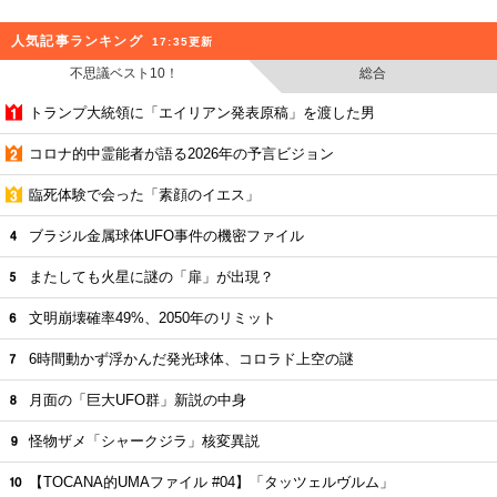
人気記事ランキング
17:35更新
不思議ベスト10！
総合
トランプ大統領に「エイリアン発表原稿」を渡した男
コロナ的中霊能者が語る2026年の予言ビジョン
臨死体験で会った「素顔のイエス」
ブラジル金属球体UFO事件の機密ファイル
またしても火星に謎の「扉」が出現？
文明崩壊確率49%、2050年のリミット
6時間動かず浮かんだ発光球体、コロラド上空の謎
月面の「巨大UFO群」新説の中身
怪物ザメ「シャークジラ」核変異説
【TOCANA的UMAファイル #04】「タッツェルヴルム」