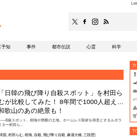
Lat
TOCANA
TOCANAのFacebookはこち
TOCANAのinstagra
TOCANAのRS
言予知
事件
都市伝説
心霊
科学
カ
「日韓の飛び降り自殺スポット」を村田ら
むが比較してみた！ 8年間で1000人超え…
和歌山のあの絶景も！
――B級スポット、樹海や禁断の土地、ホームレス取材を得意とするルポラ
イター村田ら...
T
韓国
,
村田らむ
,
樹海
,
自殺
,
飛び降り自殺
,
麻浦大橋
,
三段壁
]