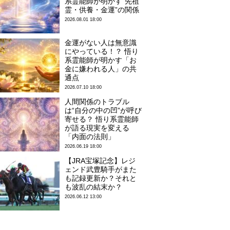
系霊能師が明かす“先祖
霊・供養・金運”の関係
2026.08.01 18:00
金運がない人は無意識
にやっている！？ 悟り
系霊能師が明かす「お
金に嫌われる人」の共
通点
2026.07.10 18:00
人間関係のトラブル
は“自分の中の凹”が呼び
寄せる？ 悟り系霊能師
が語る現実を変える
「内面の法則」
2026.06.19 18:00
【JRA宝塚記念】レジ
ェンド武豊騎手がまた
も記録更新か？それと
も波乱の結末か？
2026.06.12 13:00