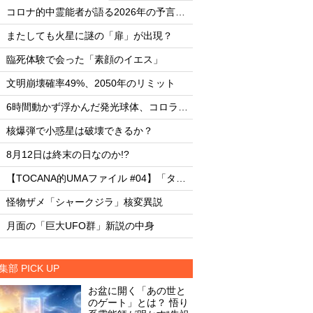
・
・
コロナ的中霊能者が語る2026年の予言ビジョン
・
・
またしても火星に謎の「扉」が出現？
またしても火星に謎
・
・
臨死体験で会った「素顔のイエス」
臨死体験で会った「
・
・
文明崩壊確率49%、2050年のリミット
文明崩壊確率49%、2
・
・
6時間動かず浮かんだ発光球体、コロラド上空の謎
・
・
核爆弾で小惑星は破壊できるか？
核爆弾で小惑星は破
・
・
8月12日は終末の日なのか!?
8月12日は終末の日な
・
・
【TOCANA的UMAファイル #04】「タッツェルヴルム」
・
・
怪物ザメ「シャークジラ」核変異説
怪物ザメ「シャーク
・
・
月面の「巨大UFO群」新説の中身
月面の「巨大UFO群
集部 PICK UP
お盆に開く「あの世と
のゲート」とは？ 悟り