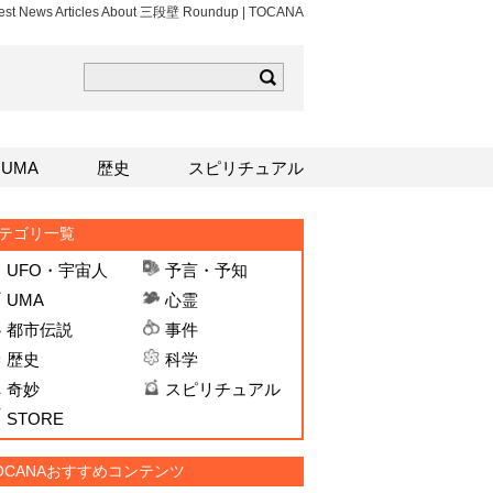
est News Articles About 三段壁 Roundup | TOCANA
ら
mはこちら
Sはこちら
UMA
歴史
スピリチュアル
テゴリ一覧
UFO・宇宙人
予言・予知
UMA
心霊
都市伝説
事件
歴史
科学
奇妙
スピリチュアル
STORE
OCANAおすすめコンテンツ