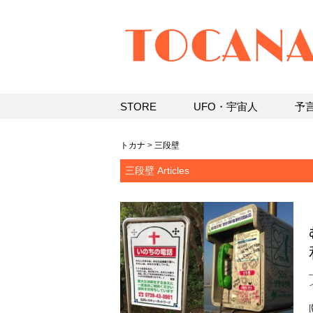
STORE
UFO・宇宙人
予
トカナ
>
三段壁
三段壁 Articles
[