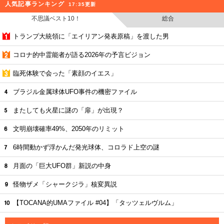
人気記事ランキング
17:35更新
不思議ベスト10！
総合
トランプ大統領に「エイリアン発表原稿」を渡した男
コロナ的中霊能者が語る2026年の予言ビジョン
臨死体験で会った「素顔のイエス」
ブラジル金属球体UFO事件の機密ファイル
またしても火星に謎の「扉」が出現？
文明崩壊確率49%、2050年のリミット
6時間動かず浮かんだ発光球体、コロラド上空の謎
月面の「巨大UFO群」新説の中身
怪物ザメ「シャークジラ」核変異説
【TOCANA的UMAファイル #04】「タッツェルヴルム」