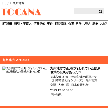
トカナ
>
九州地方
TOCANA
STORE
UFO・宇宙人
予言予知
事件
都市伝説
心霊
科学
UMA
歴史
スピ
九州地方 Articles
九州地方で正月に行われていた飲尿
儀式の伝統があった!?
※本記事は2018年の記事の再掲です。
【日本奇習紀行シリーズ】 九州地方 ...
奇習
人妻
尿
日本奇習紀行
2023.12.30 08:00
戸叶和男