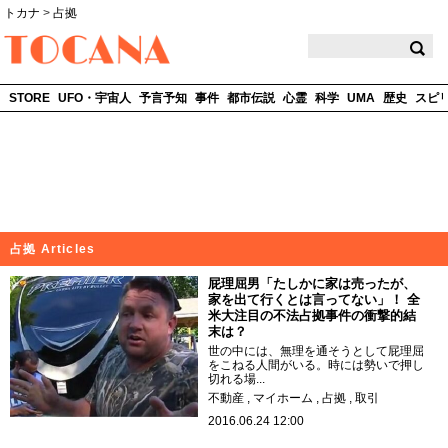
トカナ
>
占拠
TOCANA
STORE
UFO・宇宙人
予言予知
事件
都市伝説
心霊
科学
UMA
歴史
スピ
占拠 Articles
屁理屈男「たしかに家は売ったが、
家を出て行くとは言ってない」！ 全
米大注目の不法占拠事件の衝撃的結
末は？
世の中には、無理を通そうとして屁理屈
をこねる人間がいる。時には勢いで押し
切れる場...
不動産
マイホーム
占拠
取引
2016.06.24 12:00