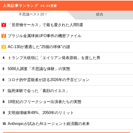
人気記事ランキング
05:35更新
不思議ベスト10！
総合
「見世物サーカス」で最も愛された人間5選
ブラジル金属球体UFO事件の機密ファイル
AC-130が遭遇した"25個の球体"の謎
トランプ大統領に「エイリアン発表原稿」を渡した男
5000人調査「不思議な体験」の実態
コロナ的中霊能者が語る2026年の予言ビジョン
臨死体験で会った「素顔のイエス」
19世紀のフリークショー出演者たちの実態
文明崩壊確率49%、2050年のリミット
Anthropicが試みたAIエージェント経済圏の未来