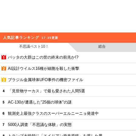
人気記事ランキング
17:35更新
不思議ベスト10！
総合
バッタの大群はこの世の終末の前兆か!?
AI設計ウイルス16種が細胞を殺した衝撃
ブラジル金属球体UFO事件の機密ファイル
「見世物サーカス」で最も愛された人間5選
AC-130が遭遇した"25個の球体"の謎
観測史上最強クラスのスーパーエルニーニョ発達中
5000人調査「不思議な体験」の実態
トランプ大統領に「エイリアン発表原稿」を渡した男