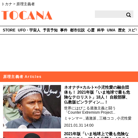
トカナ
>
原理主義者
TOCANA
STORE
UFO・宇宙人
予言予知
事件
都市伝説
心霊
科学
UMA
歴史
スピ
原理主義者 Articles
ネオナチ×カルト×小児性愛の融合団
体も！ 2021年版「いま地球で最も危
険なテロリスト」18人！ 自殺部隊、
仏教版ビンラディン…！
世界にはびこる過激主義と闘う
「Counter Extremism Project...
ミャンマー
過激派
三橋ココ
小児性愛
2021.01.31 14:00
2021年版「いま地球上で最も危険な