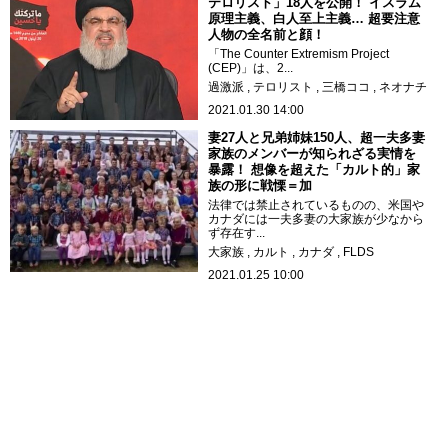
テロリスト」18人を公開！ イスラム
原理主義、白人至上主義… 超要注意
人物の全名前と顔！
「The Counter Extremism Project
(CEP)」は、2...
過激派
テロリスト
三橋ココ
ネオナチ
2021.01.30 14:00
妻27人と兄弟姉妹150人、超一夫多妻
家族のメンバーが知られざる実情を
暴露！ 想像を超えた「カルト的」家
族の形に戦慄＝加
法律では禁止されているものの、米国や
カナダには一夫多妻の大家族が少なから
ず存在す...
大家族
カルト
カナダ
FLDS
2021.01.25 10:00