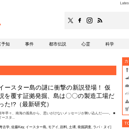
Late
TOCANA
TOCANAのFacebookはこち
TOCANAのinstagra
TOCANAのRS
言予知
事件
都市伝説
心霊
科学
カ
イースター島の謎に衝撃の新説登場！ 仮
説を覆す証拠発掘、島は〇〇の製造工場だ
った!?（最新研究）
新年早々、南海の孤島から、思いがけないメッセージが舞い込んだ――。 ■
イースタ...
T
考古学
,
佐藤Kay
,
イースター島
,
モアイ
,
顔料
,
土壌
,
発掘調査
,
ラパ・ヌイ
]