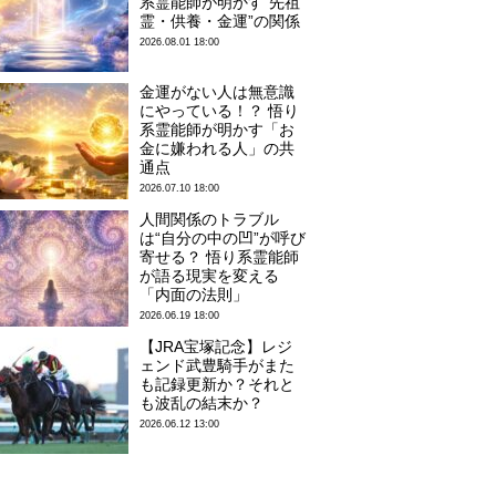
系霊能師が明かす“先祖
霊・供養・金運”の関係
2026.08.01 18:00
金運がない人は無意識
にやっている！？ 悟り
系霊能師が明かす「お
金に嫌われる人」の共
通点
2026.07.10 18:00
人間関係のトラブル
は“自分の中の凹”が呼び
寄せる？ 悟り系霊能師
が語る現実を変える
「内面の法則」
2026.06.19 18:00
【JRA宝塚記念】レジ
ェンド武豊騎手がまた
も記録更新か？それと
も波乱の結末か？
2026.06.12 13:00