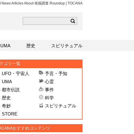
st News Articles About 発掘調査 Roundup | TOCANA
ら
mはこちら
Sはこちら
UMA
歴史
スピリチュアル
テゴリ一覧
UFO・宇宙人
予言・予知
UMA
心霊
都市伝説
事件
歴史
科学
奇妙
スピリチュアル
STORE
OCANAおすすめコンテンツ