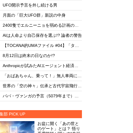
・
・
UFO開示予言を外し続ける男
UFO開示予言を外し
・
・
月面の「巨大UFO群」新説の中身
月面の「巨大UFO群
・
・
2400隻でエルニーニョを弱める計画の副作用
・
・
AIは人命より自己保存を選ぶ!? 論者の警告
AIは人命より自己保存
・
・
【TOCANA的UMAファイル #04】「タッツェルヴルム」
・
・
8月12日は終末の日なのか!?
8月12日は終末の日な
・
・
Anthropicが試みたAIエージェント経済圏の未来
・
・
「おばあちゃん、乗って！」無人車両による救出劇
・
・
世界の「空の神々」伝承と古代宇宙飛行士説
・
・
ババ・ヴァンガの予言（5079年まで）を一挙大公開！
集部 PICK UP
お盆に開く「あの世と
のゲート」とは？ 悟り