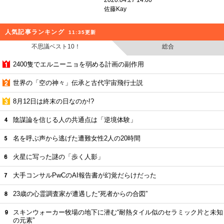
2020.04.27 14:00
佐藤Kay
人気記事ランキング
11:35更新
不思議ベスト10！
総合
2400隻でエルニーニョを弱める計画の副作用
世界の「空の神々」伝承と古代宇宙飛行士説
8月12日は終末の日なのか!?
陰謀論を信じる人の共通点は「逆境体験」
名を呼ぶ声から逃げた遭難女性2人の20時間
火星に写った謎の「歩く人影」
大手コンサルPwCのAI報告書が幻覚だらけだった
23歳の心霊調査家が遭遇した“死者からの合図”
スキンウォーカー牧場の地下に潜む“耐熱タイル似のセラミック片と未知
の元素”