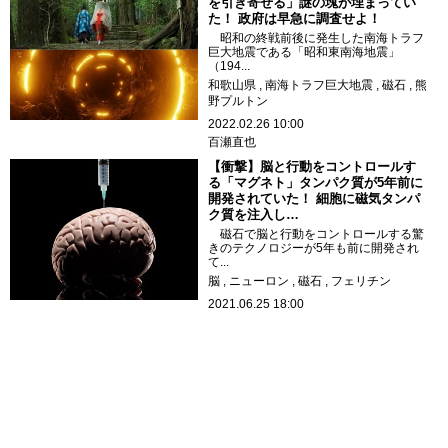
を引き寄せる」謎の塊が埋まってい
た！ 政府は早急に調査せよ！
昭和の終戦前後に発生した南海トラフ
巨大地震である「昭和東南海地震」
（194...
和歌山県
南海トラフ巨大地震
磁石
熊
野プルトン
2022.02.26 10:00
百瀬直也
【衝撃】脳と行動をコントロールす
る「マグネト」タンパク質が5年前に
開発されていた！ 細胞に磁気タンパ
ク質を注入し…
磁石で脳と行動をコントロールする驚
きのテクノロジーが5年も前に開発され
て...
脳
ニューロン
磁石
フェリチン
2021.06.25 18:00