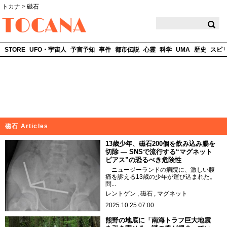
トカナ
>
磁石
TOCANA
STORE
UFO・宇宙人
予言予知
事件
都市伝説
心霊
科学
UMA
歴史
スピ
磁石 Articles
13歳少年、磁石200個を飲み込み腸を
切除 ― SNSで流行する“マグネット
ピアス”の恐るべき危険性
ニュージーランドの病院に、激しい腹
痛を訴える13歳の少年が運び込まれた。
問...
レントゲン
磁石
マグネット
2025.10.25 07:00
熊野の地底に「南海トラフ巨大地震