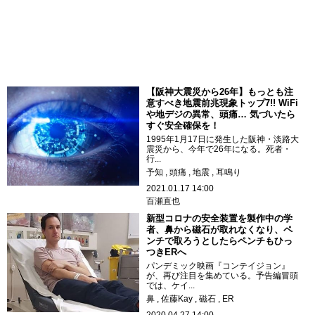
【阪神大震災から26年】もっとも注
意すべき地震前兆現象トップ7!! WiFi
や地デジの異常、頭痛… 気づいたら
すぐ安全確保を！
1995年1月17日に発生した阪神・淡路大
震災から、今年で26年になる。死者・
行...
予知
頭痛
地震
耳鳴り
2021.01.17 14:00
百瀬直也
新型コロナの安全装置を製作中の学
者、鼻から磁石が取れなくなり、ペ
ンチで取ろうとしたらペンチもひっ
つきERへ
パンデミック映画『コンテイジョン』
が、再び注目を集めている。予告編冒頭
では、ケイ...
鼻
佐藤Kay
磁石
ER