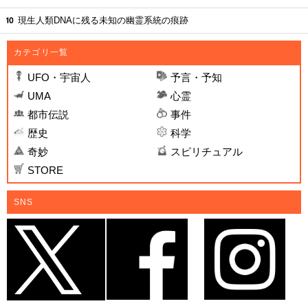
現生人類DNAに残る未知の幽霊系統の痕跡
カテゴリ一覧
UFO・宇宙人
予言・予知
UMA
心霊
都市伝説
事件
歴史
科学
奇妙
スピリチュアル
STORE
SNS