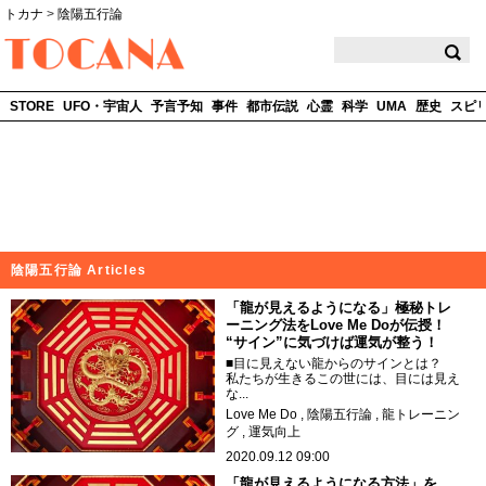
トカナ
>
陰陽五行論
TOCANA
STORE
UFO・宇宙人
予言予知
事件
都市伝説
心霊
科学
UMA
歴史
スピ
陰陽五行論 Articles
「龍が見えるようになる」極秘トレ
ーニング法をLove Me Doが伝授！
“サイン”に気づけば運気が整う！
■目に見えない龍からのサインとは？
私たちが生きるこの世には、目には見え
な...
Love Me Do
陰陽五行論
龍トレーニン
グ
運気向上
2020.09.12 09:00
「龍が見えるようになる方法」を