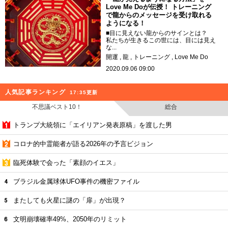
Love Me Doが伝授！ トレーニング
で龍からのメッセージを受け取れる
ようになる！
■目に見えない龍からのサインとは？
私たちが生きるこの世には、目には見え
な...
開運
龍
トレーニング
Love Me Do
2020.09.06 09:00
人気記事ランキング
17:35更新
不思議ベスト10！
総合
トランプ大統領に「エイリアン発表原稿」を渡した男
コロナ的中霊能者が語る2026年の予言ビジョン
臨死体験で会った「素顔のイエス」
ブラジル金属球体UFO事件の機密ファイル
またしても火星に謎の「扉」が出現？
文明崩壊確率49%、2050年のリミット