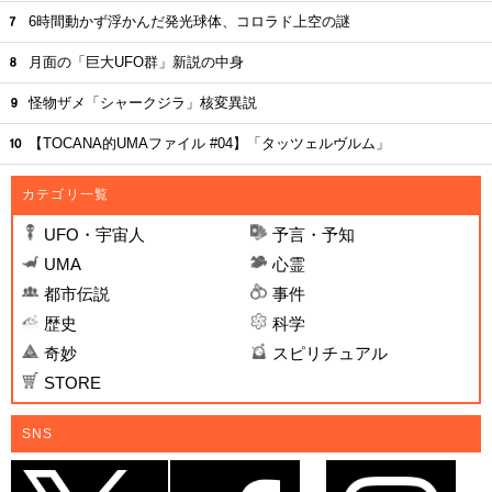
6時間動かず浮かんだ発光球体、コロラド上空の謎
月面の「巨大UFO群」新説の中身
怪物ザメ「シャークジラ」核変異説
【TOCANA的UMAファイル #04】「タッツェルヴルム」
カテゴリ一覧
UFO・宇宙人
予言・予知
UMA
心霊
都市伝説
事件
歴史
科学
奇妙
スピリチュアル
STORE
SNS