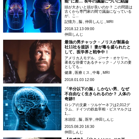
能”に差… 長年の議論についに結論
頭が大きいと頭が良いのか？ この問題は
古くから専門家の間で議論になっている
が、こ...
記憶力
脳
仲田しんじ
MRI
2018.12.13 09:00
仲田しんじ
最強の男チャック・ノリスが製薬会
社11社を提訴！ 妻が毒を盛られたと
して、医学界と戦争中！
アメリカ人モデル、ジーナ・オケリー。
著名な俳優であるチャック・ノリスの妻
としても...
健康
医療ミス
中毒
MRI
2018.01.03 12:00
「半分以下の脳」しかない男、なぜ
不自由なく生きられるのか？ 人体の
奇跡!!
ロシアの文豪・ツルゲーネフは2,012グ
ラム、ドイツの鉄血宰相・ビスマルクは
1,...
水頭症
脳
医学
仲田しんじ
2015.08.20 16:30
仲田しんじ