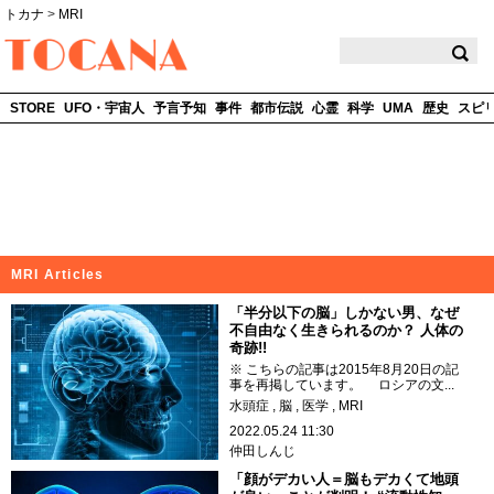
トカナ
>
MRI
TOCANA
STORE
UFO・宇宙人
予言予知
事件
都市伝説
心霊
科学
UMA
歴史
スピ
MRI Articles
「半分以下の脳」しかない男、なぜ
不自由なく生きられるのか？ 人体の
奇跡!!
※ こちらの記事は2015年8月20日の記
事を再掲しています。 ロシアの文...
水頭症
脳
医学
MRI
2022.05.24 11:30
仲田しんじ
「顔がデカい人＝脳もデカくて地頭