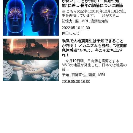
が良い」ことが判明！ “流動性知
能”に差… 長年の議論についに結論
※ こちらの記事は2018年12月13日の記
事を再掲しています。 頭が大き...
記憶力
脳
MRI
流動性知能
2022.05.10 11:30
仲田しんじ
眠気で大地震発生は予知できること
が判明！ メカニズムも歴然、“地震前
兆体感者”たちよ、今こそ立ち上が
れ！
今月10日朝、日向灘を震源とする
M6.3の地震が発生した。日本では地震の
前...
予知
百瀬直也
頭痛
MRI
2019.05.30 16:00