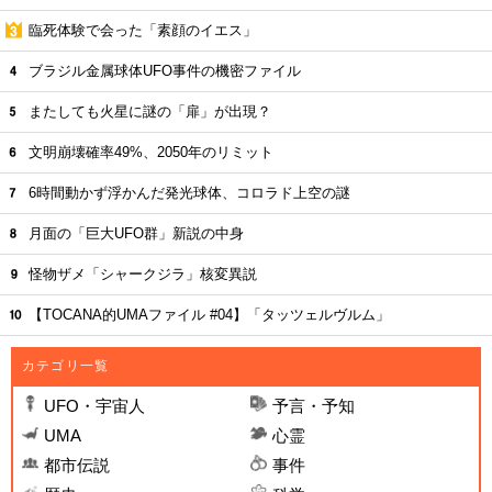
臨死体験で会った「素顔のイエス」
ブラジル金属球体UFO事件の機密ファイル
またしても火星に謎の「扉」が出現？
文明崩壊確率49%、2050年のリミット
6時間動かず浮かんだ発光球体、コロラド上空の謎
月面の「巨大UFO群」新説の中身
怪物ザメ「シャークジラ」核変異説
【TOCANA的UMAファイル #04】「タッツェルヴルム」
カテゴリ一覧
UFO・宇宙人
予言・予知
UMA
心霊
都市伝説
事件