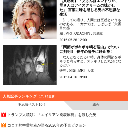
【共感覚】「父さんはエンドウ豆、
母さんはアイスクリームの味がし
た」 言葉に味を感じる男の不思議な
生活
知っての通り、人間には五感というも
のがある。トカナでは、しばしば「六番
目の感...
脳
MRI
ODACHIN
共感覚
2015.05.28 12:00
「関節がポキポキ鳴る理由」がつい
に判明!! 長年の論争に終止符！
なんとなくだるい時、身体の関節をポ
キッと鳴らすと、スッキリした気分にな
るとい...
研究
関節
MRI
人体
2015.04.16 19:00
人気記事ランキング
17:35更新
不思議ベスト10！
総合
トランプ大統領に「エイリアン発表原稿」を渡した男
コロナ的中霊能者が語る2026年の予言ビジョン