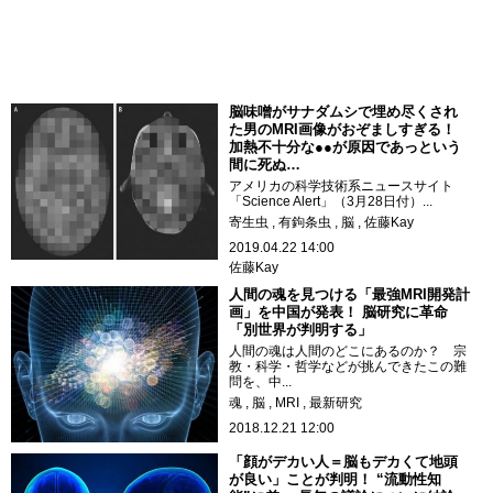
脳味噌がサナダムシで埋め尽くされ
た男のMRI画像がおぞましすぎる！
加熱不十分な●●が原因であっという
間に死ぬ…
アメリカの科学技術系ニュースサイト
「Science Alert」（3月28日付）...
寄生虫
有鉤条虫
脳
佐藤Kay
2019.04.22 14:00
佐藤Kay
人間の魂を見つける「最強MRI開発計
画」を中国が発表！ 脳研究に革命
「別世界が判明する」
人間の魂は人間のどこにあるのか？ 宗
教・科学・哲学などが挑んできたこの難
問を、中...
魂
脳
MRI
最新研究
2018.12.21 12:00
「顔がデカい人＝脳もデカくて地頭
が良い」ことが判明！ “流動性知