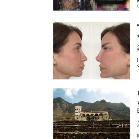
[
[
[