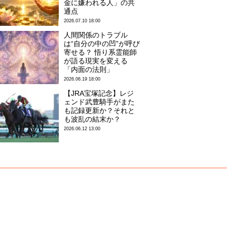
金に嫌われる人」の共
通点
2026.07.10 18:00
人間関係のトラブル
は“自分の中の凹”が呼び
寄せる？ 悟り系霊能師
が語る現実を変える
「内面の法則」
2026.06.19 18:00
【JRA宝塚記念】レジ
ェンド武豊騎手がまた
も記録更新か？それと
も波乱の結末か？
2026.06.12 13:00