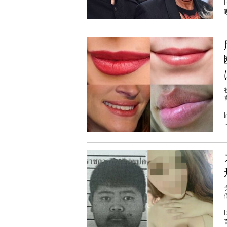
[
[
[