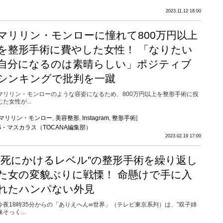
2023.11.12 18:00
マリリン・モンローに憧れて800万円以上
を整形手術に費やした女性！ 「なりたい
自分になるのは素晴らしい」ポジティブ
シンキングで批判を一蹴
マリリン・モンローのような容姿になるため、800万円以上を整形手術に投
じた女性が...
マリリン・モンロー
,
美容整形
,
Instagram
,
整形手術
]
S・マスカラス（TOCANA編集部）
2023.02.19 17:00
“死にかけるレベル”の整形手術を繰り返し
た女の変貌ぶりに戦慄！ 命懸けで手に入
れたハンパない外見
今夜18時35分からの「ありえへん∞世界」（テレビ東京系列）は、”双子姉
妹そっく...