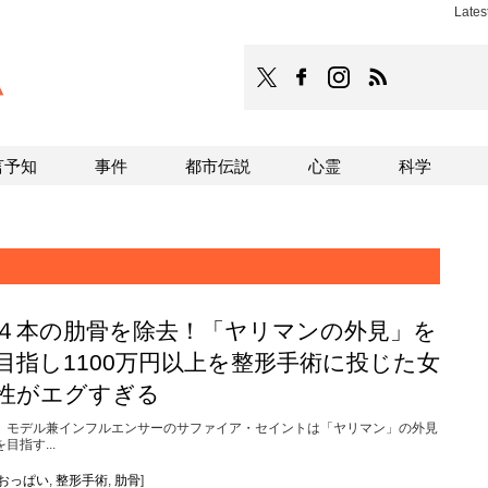
Late
TOCANA
TOCANAのFacebookはこち
TOCANAのinstagra
TOCANAのRS
言予知
事件
都市伝説
心霊
科学
４本の肋骨を除去！「ヤリマンの外見」を
目指し1100万円以上を整形手術に投じた女
性がエグすぎる
モデル兼インフルエンサーのサファイア・セイントは「ヤリマン」の外見
を目指す...
おっぱい
,
整形手術
,
肋骨
]