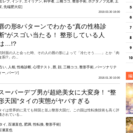
セレブ
,
インド
,
エイリアン
,
科学者
,
三橋ココ
,
整形手術
,
ボグダノフ兄弟
,
王
家
,
先端肥大症
]
2019.03.30 16:00
唇の形8パターンでわかる“真の性格診
断”がスゴい当たる！ 整形している人
は…!?
初対面の人と会った時、その人の唇の形によって「冷たそう……」とか「肉
食系!?」の...
占い
,
人相
,
性格診断
,
心理テスト
,
唇
,
顔
,
三橋ココ
,
整形手術
,
パーソナリテ
ィー
,
パーツ
]
編
2018.01.30 10:00
スーパーデブ男が超絶美女に大変身！ “整
形天国”タイの実態がヤバすぎる
タイは世界的に見ても韓国と並ぶ整形大国だ。この国は性転換技術も高く評
価されている...
タイ
,
百瀬直也
,
肥満
,
性転換
,
整形手術
]
百瀬直也