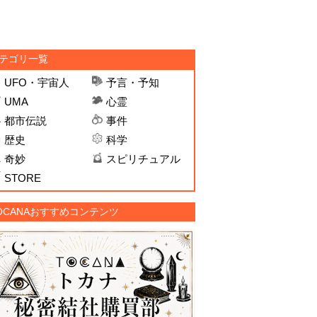
テゴリ一覧
UFO・宇宙人
予言・予知
UMA
心霊
都市伝説
事件
歴史
科学
奇妙
スピリチュアル
STORE
OCANAおすすめコンテンツ