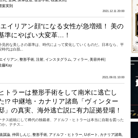
巨乳
,
豊胸
,
身体改造
,
整形手術
,
標葉実則
]
標葉実則
2021.12.11 20:00
“エイリアン顔”になる女性が急増殖！ 美の
基準にやばい大変革…！
外見的な美しさの基準は、時代によって変化していくものだ。日本なら、平
安時代は白肌...
エイリアン
,
整形手術
,
注射
,
インスタグラム
,
フィラー
,
美容外科
]
佐藤Kay
2021.09.01 10:00
ヒトラーは整形手術をして南米に逃亡し
た!? 中継地・カナリア諸島「ヴィンター
邸」の真実、海外逃亡説に有力証拠登場！
ナチス総統にして稀代の独裁者、アドルフ・ヒトラーは本当に自殺を図った
のか。ナチス...
陰謀論
,
仲田しんじ
,
整形手術
,
アドルフ・ヒトラー
,
Uボート
,
カナリア諸島
,