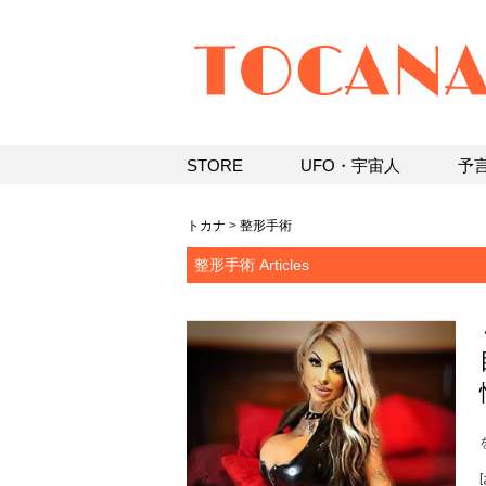
STORE
UFO・宇宙人
予
トカナ
>
整形手術
整形手術 Articles
[