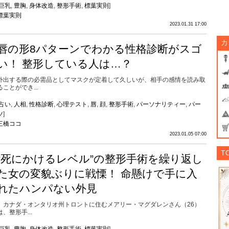
巨乳
,
豊胸
,
身体改造
,
整形手術
,
標葉実則
]
標葉実則
2023.01.31 17:00
カ
唇の形8パターンでわかる性格診断がスゴ
い！ 整形している人は…？
外出する際の必需品としてマスクが定着して久しいが、相手の感情を読み取
ることができ...
占い
,
人相
,
性格診断
,
心理テスト
,
唇
,
顔
,
整形手術
,
パーソナリティー
,
パー
ツ
]
三橋ココ
2023.01.05 07:00
T
“死にかけるレベル”の整形手術を繰り返し
た女の変貌ぶりに戦慄！ 命懸けで手に入
れたハンパない外見
カナダ・オンタリオ州トロントに住むメアリー・マグダレンさん（26）
は、整形手...