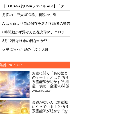
・
・
【TOCANA的UMAファイル #04】「タッツェルヴルム」
・
・
月面の「巨大UFO群」新説の中身
月面の「巨大UFO群
・
・
AIは人命より自己保存を選ぶ!? 論者の警告
AIは人命より自己保存
・
・
6時間動かず浮かんだ発光球体、コロラド上空の謎
・
・
8月12日は終末の日なのか!?
8月12日は終末の日な
・
・
火星に写った謎の「歩く人影」
火星に写った謎の「
集部 PICK UP
お盆に開く「あの世と
のゲート」とは？ 悟り
系霊能師が明かす“先祖
霊・供養・金運”の関係
2026.08.01 18:00
金運がない人は無意識
にやっている！？ 悟り
系霊能師が明かす「お