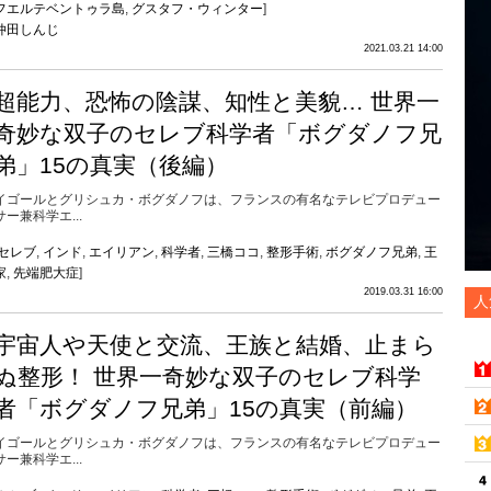
フエルテベントゥラ島
,
グスタフ・ウィンター
]
仲田しんじ
2021.03.21 14:00
超能力、恐怖の陰謀、知性と美貌… 世界一
奇妙な双子のセレブ科学者「ボグダノフ兄
弟」15の真実（後編）
イゴールとグリシュカ・ボグダノフは、フランスの有名なテレビプロデュー
サー兼科学エ...
セレブ
,
インド
,
エイリアン
,
科学者
,
三橋ココ
,
整形手術
,
ボグダノフ兄弟
,
王
家
,
先端肥大症
]
2019.03.31 16:00
人
宇宙人や天使と交流、王族と結婚、止まら
ぬ整形！ 世界一奇妙な双子のセレブ科学
者「ボグダノフ兄弟」15の真実（前編）
イゴールとグリシュカ・ボグダノフは、フランスの有名なテレビプロデュー
サー兼科学エ...