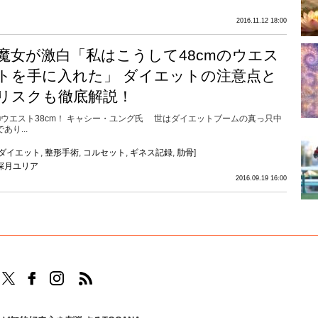
2016.11.12 18:00
魔女が激白「私はこうして48cmのウエス
トを手に入れた」 ダイエットの注意点と
リスクも徹底解説！
■ウエスト38cm！ キャシー・ユング氏 世はダイエットブームの真っ只中
であり...
ダイエット
,
整形手術
,
コルセット
,
ギネス記録
,
肋骨
]
深月ユリア
2016.09.19 16:00
TOCANAのFacebookはこちら
TOCANAのinstagramはこちら
TOCANAのRSSはこちら