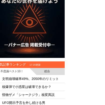
気記事ランキング
17:35更新
不思議ベスト10！
総合
・
・
文明崩壊確率49%、2050年のリミット
文明崩壊確率49%、2
・
・
核爆弾で小惑星は破壊できるか？
核爆弾で小惑星は破
・
・
怪物ザメ「シャークジラ」核変異説
怪物ザメ「シャーク
・
・
UFO開示予言を外し続ける男
UFO開示予言を外し