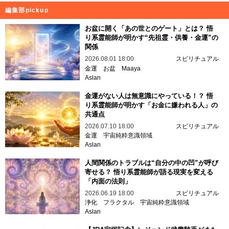
編集部pickup
お盆に開く「あの世とのゲート」とは？ 悟
り系霊能師が明かす“先祖霊・供養・金運”の
関係
2026.08.01 18:00
スピリチュアル
金運
お盆
Maaya
Aslan
金運がない人は無意識にやっている！？ 悟
り系霊能師が明かす「お金に嫌われる人」の
共通点
2026.07.10 18:00
スピリチュアル
金運
宇宙純粋意識領域
Aslan
人間関係のトラブルは“自分の中の凹”が呼び
寄せる？ 悟り系霊能師が語る現実を変える
「内面の法則」
2026.06.19 18:00
スピリチュアル
浄化
フラクタル
宇宙純粋意識領域
Aslan