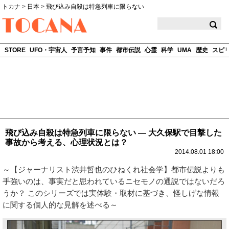
トカナ
>
日本
>
飛び込み自殺は特急列車に限らない
TOCANA
STORE
UFO・宇宙人
予言予知
事件
都市伝説
心霊
科学
UMA
歴史
スピ
飛び込み自殺は特急列車に限らない ― 大久保駅で目撃した
事故から考える、心理状況とは？
2014.08.01 18:00
～【ジャーナリスト渋井哲也のひねくれ社会学】都市伝説よりも
手強いのは、事実だと思われているニセモノの通説ではないだろ
うか？ このシリーズでは実体験・取材に基づき、怪しげな情報
に関する個人的な見解を述べる～