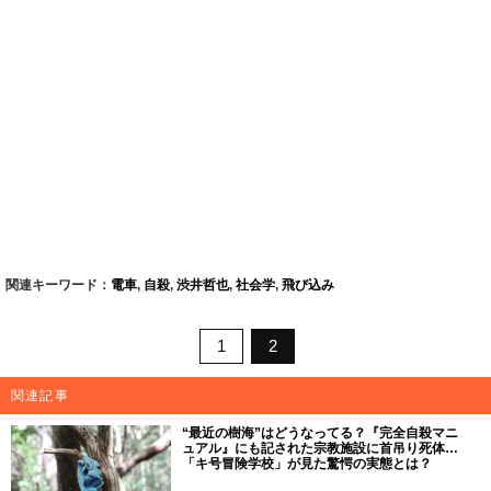
関連キーワード：
電車
,
自殺
,
渋井哲也
,
社会学
,
飛び込み
1
2
関連記事
“最近の樹海”はどうなってる？『完全自殺マニ
ュアル』にも記された宗教施設に首吊り死体…
「キ号冒険学校」が見た驚愕の実態とは？