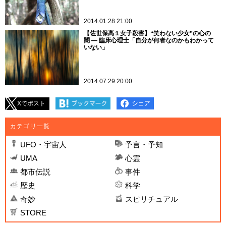
2014.01.28 21:00
【佐世保高１女子殺害】“笑わない少女”の心の
闇 ― 臨床心理士「自分が何者なのかもわかって
いない」
2014.07.29 20:00
Xでポスト
カテゴリ一覧
UFO・宇宙人
予言・予知
UMA
心霊
都市伝説
事件
歴史
科学
奇妙
スピリチュアル
STORE