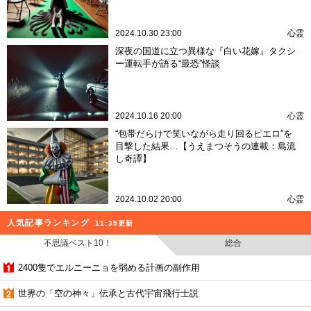
2024.10.30 23:00
心霊
深夜の国道に立つ異様な『白い花嫁』タクシ
ー運転手が語る“最恐”怪談
2024.10.16 20:00
心霊
“包帯だらけで笑いながら走り回るピエロ”を
目撃した結果…【うえまつそうの連載：島流
し奇譚】
2024.10.02 20:00
心霊
人気記事ランキング
11:35更新
不思議ベスト10！
総合
2400隻でエルニーニョを弱める計画の副作用
世界の「空の神々」伝承と古代宇宙飛行士説