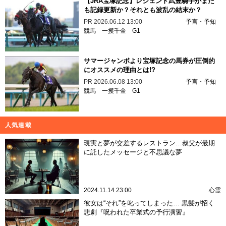
【JRA宝塚記念】レジェンド武豊騎手がまた
も記録更新か？それとも波乱の結末か？
PR
2026.06.12 13:00
予言・予知
競馬
一攫千金
G1
サマージャンボより宝塚記念の馬券が圧倒的
にオススメの理由とは!?
PR
2026.06.08 13:00
予言・予知
競馬
一攫千金
G1
人気連載
現実と夢が交差するレストラン…叔父が最期
に託したメッセージと不思議な夢
2024.11.14 23:00
心霊
彼女は“それ”を叱ってしまった… 黒髪が招く
悲劇『呪われた卒業式の予行演習』