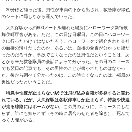
30分ほど経った後、男性が車両の下から出され、救急隊が緑色
のシートに隠しながら運んでいった。
大久保駅から約600メートル離れた場所にハローワーク新宿歌
舞伎町庁舎がある。ただ、この日は日曜日。この日にハローワー
クに行ったわけではないだろう。ハローワークで紹介された会社
の面接の帰りだったのか、あるいは、面接の合否が分かった後だ
ったのだろうか。事故で亡くなったのは男性だということは、あ
とから来た救急隊員の会話によって分かった。その日のニュース
でも翌日の記事でも、その男性のことが書かれたものはなかっ
た。後から調べて分かったのは、この時亡くなったのは、46歳の
男性だったということだ。
特急や快速が止まらない駅では飛び込み自殺が多発すると言わ
れている。だが、大久保駅は各駅停車しか止まらず、特急や快速
が走る線路にはホームがない
。この男のように、ニュースにもな
らず、誰にも知られず（その時に居合わせた者を除き）、死んで
ゆく人間がいる。