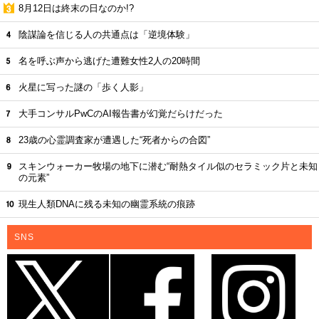
8月12日は終末の日なのか!?
陰謀論を信じる人の共通点は「逆境体験」
名を呼ぶ声から逃げた遭難女性2人の20時間
火星に写った謎の「歩く人影」
大手コンサルPwCのAI報告書が幻覚だらけだった
23歳の心霊調査家が遭遇した“死者からの合図”
スキンウォーカー牧場の地下に潜む“耐熱タイル似のセラミック片と未知
の元素”
現生人類DNAに残る未知の幽霊系統の痕跡
SNS