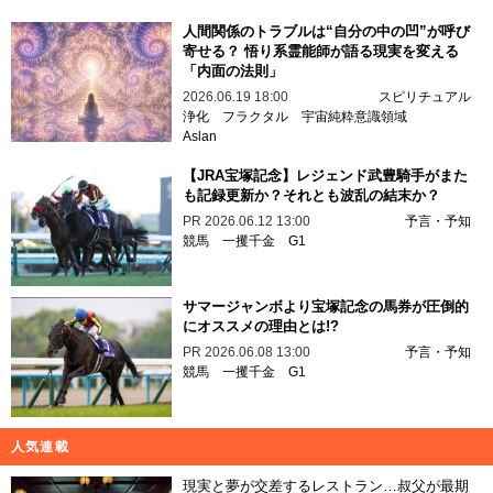
人間関係のトラブルは“自分の中の凹”が呼び
寄せる？ 悟り系霊能師が語る現実を変える
「内面の法則」
2026.06.19 18:00
スピリチュアル
浄化
フラクタル
宇宙純粋意識領域
Aslan
【JRA宝塚記念】レジェンド武豊騎手がまた
も記録更新か？それとも波乱の結末か？
PR
2026.06.12 13:00
予言・予知
競馬
一攫千金
G1
サマージャンボより宝塚記念の馬券が圧倒的
にオススメの理由とは!?
PR
2026.06.08 13:00
予言・予知
競馬
一攫千金
G1
人気連載
現実と夢が交差するレストラン…叔父が最期