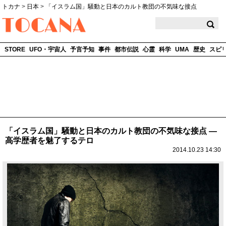
トカナ
>
日本
>
「イスラム国」騒動と日本のカルト教団の不気味な接点
TOCANA
STORE
UFO・宇宙人
予言予知
事件
都市伝説
心霊
科学
UMA
歴史
スピ
「イスラム国」騒動と日本のカルト教団の不気味な接点 ―
高学歴者を魅了するテロ
2014.10.23 14:30