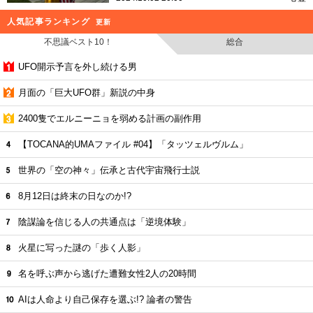
人気記事ランキング
更新
不思議ベスト10！
総合
UFO開示予言を外し続ける男
月面の「巨大UFO群」新説の中身
2400隻でエルニーニョを弱める計画の副作用
【TOCANA的UMAファイル #04】「タッツェルヴルム」
世界の「空の神々」伝承と古代宇宙飛行士説
8月12日は終末の日なのか!?
陰謀論を信じる人の共通点は「逆境体験」
火星に写った謎の「歩く人影」
名を呼ぶ声から逃げた遭難女性2人の20時間
AIは人命より自己保存を選ぶ!? 論者の警告