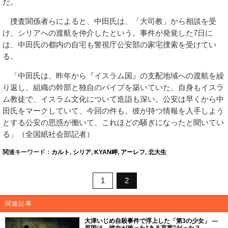
だ。
捜査関係者らによると、中田氏は、「大司教」から相談を受
け、シリアへの渡航を仲介したという。事件が発覚した7日に
は、中田氏の都内の自宅も警視庁公安部の家宅捜索を受けてい
る。
「中田氏は、昨年から『イスラム国』の支配地域への渡航を繰
り返し、組織の幹部と独自のパイプを築いていた。自身もイスラ
ム教徒で、イスラム文化について造詣も深い。公安は早くから中
田氏をマークしていて、今回の件も、彼が持つ情報を入手しよう
とする公安の思惑が働いて、これほどの騒ぎになったと聞いてい
る」（全国紙社会部記者）
関連キーワード：
カルト
,
シリア
,
KYAN岬
,
アーレフ
,
北大生
1
2
関連記事
大津いじめ自殺事件で浮上した「第3の少女」 ―