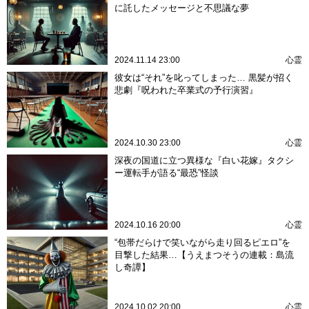
に託したメッセージと不思議な夢
2024.11.14 23:00
心霊
彼女は“それ”を叱ってしまった… 黒髪が招く
悲劇『呪われた卒業式の予行演習』
2024.10.30 23:00
心霊
深夜の国道に立つ異様な『白い花嫁』タクシ
ー運転手が語る“最恐”怪談
2024.10.16 20:00
心霊
“包帯だらけで笑いながら走り回るピエロ”を
目撃した結果…【うえまつそうの連載：島流
し奇譚】
2024.10.02 20:00
心霊