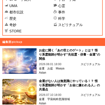
UMA
心霊
都市伝説
事件
歴史
科学
奇妙
スピリチュアル
STORE
編集部pickup
お盆に開く「あの世とのゲート」とは？ 悟
り系霊能師が明かす“先祖霊・供養・金運”の
関係
2026.08.01 18:00
スピリチュアル
金運
お盆
Maaya
Aslan
金運がない人は無意識にやっている！？ 悟
り系霊能師が明かす「お金に嫌われる人」の
共通点
2026.07.10 18:00
スピリチュアル
金運
宇宙純粋意識領域
Aslan