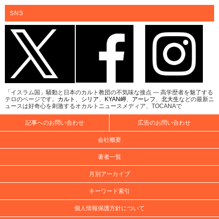
SNS
「イスラム国」騒動と日本のカルト教団の不気味な接点 ― 高学歴者を魅了する
テロのページです。
カルト
、
シリア
、
KYAN岬
、
アーレフ
、
北大生
などの最新ニ
ュースは好奇心を刺激するオカルトニュースメディア、TOCANAで
記事へのお問い合わせ
広告のお問い合わせ
会社概要
著者一覧
月別アーカイブ
キーワード索引
個人情報保護方針について