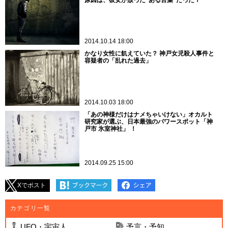
原因は、彼女が放った“ある言葉”だった？
2014.10.14 18:00
かなり女性に飢えていた？ 神戸女児殺人事件と
容疑者の「乱れた過去」
2014.10.03 18:00
「あの神様だけはナメちゃいけない」オカルト
研究家が選ぶ、日本最強のパワースポット「神
戸市 氷室神社」 ！
2014.09.25 15:00
Xでポスト
カテゴリ一覧
UFO・宇宙人
予言・予知