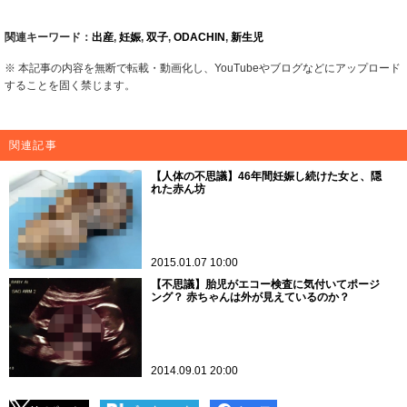
関連キーワード：
出産
,
妊娠
,
双子
,
ODACHIN
,
新生児
※ 本記事の内容を無断で転載・動画化し、YouTubeやブログなどにアップロード
することを固く禁じます。
関連記事
【人体の不思議】46年間妊娠し続けた女と、隠
れた赤ん坊
2015.01.07 10:00
【不思議】胎児がエコー検査に気付いてポージ
ング？ 赤ちゃんは外が見えているのか？
2014.09.01 20:00