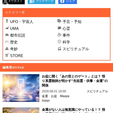
Xでポスト
カテゴリ一覧
UFO・宇宙人
予言・予知
UMA
心霊
都市伝説
事件
歴史
科学
奇妙
スピリチュアル
STORE
編集部pickup
お盆に開く「あの世とのゲート」とは？ 悟
り系霊能師が明かす“先祖霊・供養・金運”の
関係
2026.08.01 18:00
スピリチュアル
金運
お盆
Maaya
Aslan
金運がない人は無意識にやっている！？ 悟