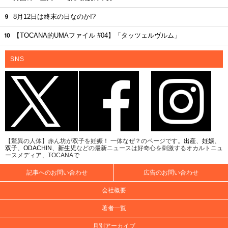
8月12日は終末の日なのか!?
【TOCANA的UMAファイル #04】「タッツェルヴルム」
SNS
【驚異の人体】赤ん坊が双子を妊娠！ 一体なぜ？のページです。
出産
、
妊娠
、
双子
、
ODACHIN
、
新生児
などの最新ニュースは好奇心を刺激するオカルトニュ
ースメディア、TOCANAで
記事へのお問い合わせ
広告のお問い合わせ
会社概要
著者一覧
月別アーカイブ