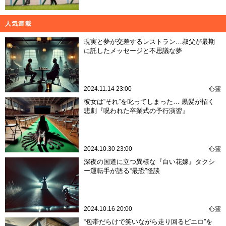
人気連載
現実と夢が交差するレストラン…叔父が最期
に託したメッセージと不思議な夢
2024.11.14 23:00
心霊
彼女は“それ”を叱ってしまった… 黒髪が招く
悲劇『呪われた卒業式の予行演習』
2024.10.30 23:00
心霊
深夜の国道に立つ異様な『白い花嫁』タクシ
ー運転手が語る“最恐”怪談
2024.10.16 20:00
心霊
“包帯だらけで笑いながら走り回るピエロ”を