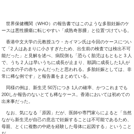
世界保健機関（WHO）の報告書ではこのような多胎妊娠のケ
ースは悪性腫瘍に転じやすい「成熟奇形腫」と位置づけている。
香港中文大学の元教授ユウ・カイマン氏は今回のケースについ
て「2 人はあまりに小さすぎたため、出生前の検査では検出不可
能だった」と見解を述べ、病院側も「恐らく胎児はもともと 3 人
で、うち 2 人は早いうちに成長が止まり、順調に成長した1人が
この女の子の赤ちゃんだったと思われる。多胎妊娠としては、非
常に稀な例です」と報告書をまとめている。
同様の例は、新生児 50万につき 1人の確率、かつこれまでも
200しか報告のないとても稀なケース。香港においては初めての
出来事だった。
なお、気になる「原因」だが、医師や専門家らによると「当然
ながら新生児が自己の意志で妊娠することは不可能であるため、
母親、とくに複数の中絶を経験した母体に起因する」ということ
だ。