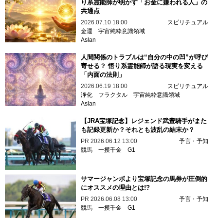
り系霊能師が明かす「お金に嫌われる人」の
共通点
2026.07.10 18:00
スピリチュアル
金運
宇宙純粋意識領域
Aslan
人間関係のトラブルは“自分の中の凹”が呼び
寄せる？ 悟り系霊能師が語る現実を変える
「内面の法則」
2026.06.19 18:00
スピリチュアル
浄化
フラクタル
宇宙純粋意識領域
Aslan
【JRA宝塚記念】レジェンド武豊騎手がまた
も記録更新か？それとも波乱の結末か？
PR
2026.06.12 13:00
予言・予知
競馬
一攫千金
G1
サマージャンボより宝塚記念の馬券が圧倒的
にオススメの理由とは!?
PR
2026.06.08 13:00
予言・予知
競馬
一攫千金
G1