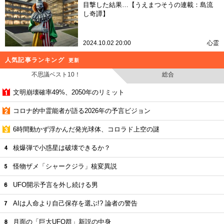
目撃した結果…【うえまつそうの連載：島流
し奇譚】
2024.10.02 20:00
心霊
人気記事ランキング
更新
不思議ベスト10！
総合
文明崩壊確率49%、2050年のリミット
コロナ的中霊能者が語る2026年の予言ビジョン
6時間動かず浮かんだ発光球体、コロラド上空の謎
核爆弾で小惑星は破壊できるか？
怪物ザメ「シャークジラ」核変異説
UFO開示予言を外し続ける男
AIは人命より自己保存を選ぶ!? 論者の警告
月面の「巨大UFO群」新説の中身