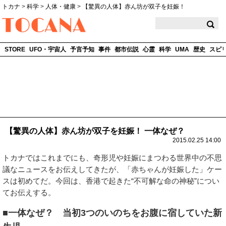
トカナ
>
科学
>
人体・健康
>
【驚異の人体】赤ん坊が双子を妊娠！
TOCANA
STORE
UFO・宇宙人
予言予知
事件
都市伝説
心霊
科学
UMA
歴史
スピ
【驚異の人体】赤ん坊が双子を妊娠！ 一体なぜ？
2015.02.25 14:00
トカナではこれまでにも、奇形児や妊娠にまつわる世界中の不思
議なニュースをお伝えしてきたが、「赤ちゃんが妊娠した」ケー
スは初めてだ。今回は、香港で起きた“不可解な命の神秘”につい
てお伝えする。
■一体なぜ？ 当初3つのいのちをお腹に宿していた新