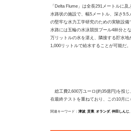
「Delta Flume」は全長291メートルに
水路状の施設で、幅5メートル、深さ9.5
の堅牢な水力工学研究のための実験設備
水路には五輪の水泳競技プール4杯分となる
万リットルの水を湛え、隣接する貯水地
1,000リットルで給水することが可能だ。
総工費2,600万ユーロ(約35億円)を投じ、
在最終テストを重ねており、この10月
関連キーワード：
津波
,
災害
,
オランダ
,
仲田しんじ
,