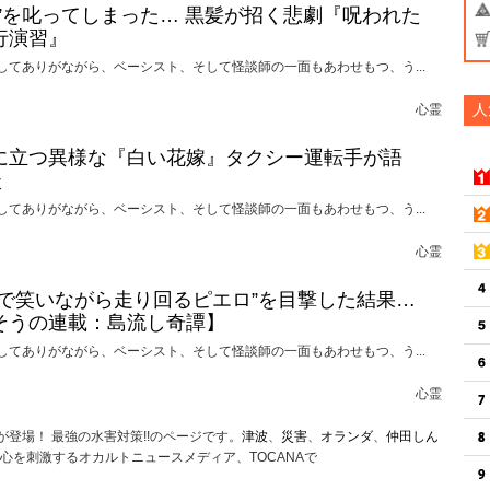
れ”を叱ってしまった… 黒髪が招く悲劇『呪われた
行演習』
してありがながら、ベーシスト、そして怪談師の一面もあわせもつ、う...
人
心霊
に立つ異様な『白い花嫁』タクシー運転手が語
談
してありがながら、ベーシスト、そして怪談師の一面もあわせもつ、う...
心霊
けで笑いながら走り回るピエロ”を目撃した結果…
そうの連載：島流し奇譚】
してありがながら、ベーシスト、そして怪談師の一面もあわせもつ、う...
心霊
が登場！ 最強の水害対策!!のページです。
津波
、
災害
、
オランダ
、
仲田しん
心を刺激するオカルトニュースメディア、TOCANAで