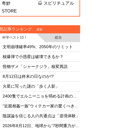
奇妙
スピリチュアル
STORE
気記事ランキング
更新
科学ベスト10！
総合
・
・
文明崩壊確率49%、2050年のリミット
文明崩壊確率49%、2
・
・
核爆弾で小惑星は破壊できるか？
・
・
怪物ザメ「シャークジラ」核変異説
・
・
8月12日は終末の日なのか!?
核爆弾で小惑星は破
・
・
火星に写った謎の「歩く人影」
怪物ザメ「シャーク
・
・
2400隻でエルニーニョを弱める計画の副作用
UFO開示予言を外し
・
・
“近親相姦一族”ウィテカー家の驚くべき素顔
AIは人命より自己保存
・
・
陰謀論を信じる人の共通点は「逆境体験」
月面の「巨大UFO群
・
・
2026年8月12日、地球から“7秒間重力が消失”する…？
8月12日は終末の日な