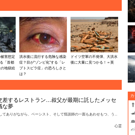
の被害想定
洪水後に流行する危険な感染
ドイツ空軍の不発弾、大洪水
来る「首都
症？目が“ゾンビ化”する「レ
後に大量に見つかる！＝英
後の地獄絵
プトスピラ症」の恐ろしさと
は？
カ
交差するレストラン…叔父が最期に託したメッセ
議な夢
してありがながら、ベーシスト、そして怪談師の一面もあわせもつ、う...
心霊