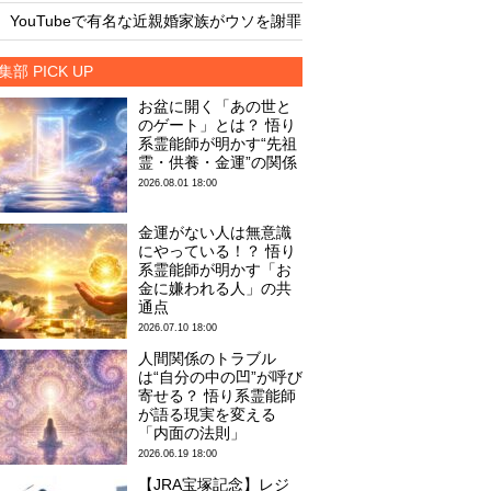
・
・
YouTubeで有名な近親婚家族がウソを謝罪
集部 PICK UP
お盆に開く「あの世と
のゲート」とは？ 悟り
系霊能師が明かす“先祖
霊・供養・金運”の関係
2026.08.01 18:00
金運がない人は無意識
にやっている！？ 悟り
系霊能師が明かす「お
金に嫌われる人」の共
通点
2026.07.10 18:00
人間関係のトラブル
は“自分の中の凹”が呼び
寄せる？ 悟り系霊能師
が語る現実を変える
「内面の法則」
2026.06.19 18:00
【JRA宝塚記念】レジ