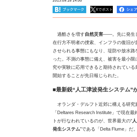
2015.09.18 14:00
Xでポスト
過酷さを増す
自然災害
――。先に発生
在行方不明者の捜索、インフラの復旧が
させられる事態にもなり、堤防や放水路
った。不測の事態に備え、被害を最小限
究や実験に応用できると期待されている
開始することが先日報じられた。
■最新鋭“人工津波発生システム”
オランダ・デルフト近郊に構える研究
「Deltares Research Institute」で現
トが行なわれているのが、世界最大の“
人
発生システム
”である「Delta Flume」だ