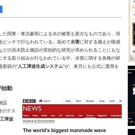
した関東・東北豪雨による水の被害も甚大なものであり、現
急ピッチで行なわれている。改めて
水害
に対する備えが痛感
などの洪水防止施設の実効的な研究が求められることにもな
にする取り組みが行なわれている中、水害に関する各種の研
最新鋭の“
人工津波生成システム
”が、来月にも公式に運用を
が始動
施設
在最終のテス
工津波
。