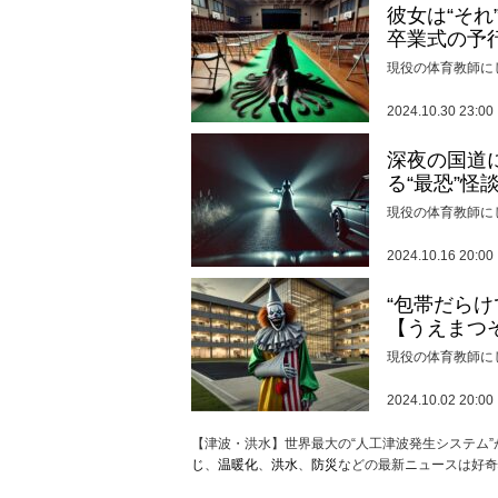
彼女は“そ
卒業式の予
現役の体育教師に
2024.10.30 23:00
深夜の国道
る“最恐”怪
現役の体育教師に
2024.10.16 20:00
“包帯だら
【うえまつ
現役の体育教師に
2024.10.02 20:00
【津波・洪水】世界最大の“人工津波発生システム”
じ
、
温暖化
、
洪水
、
防災
などの最新ニュースは好奇