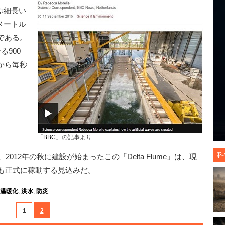
及ぶ細長い
メートル
である。
900
から毎秒
「
BBC
」の記事より
科
2012年の秋に建設が始まったこの「Delta Flume」は、現
にも正式に稼動する見込みだ。
温暖化
,
洪水
,
防災
1
2