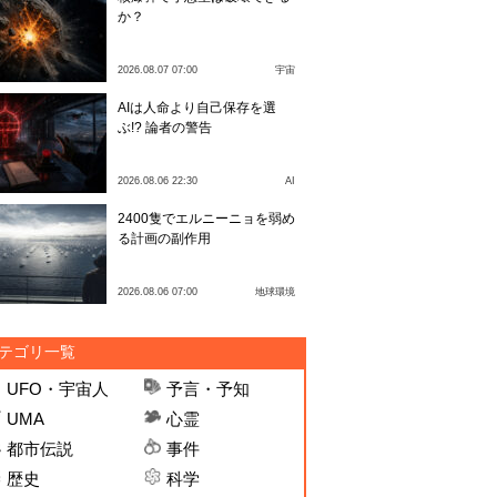
か？
2026.08.07 07:00
宇宙
AIは人命より自己保存を選
ぶ!? 論者の警告
2026.08.06 22:30
AI
2400隻でエルニーニョを弱め
る計画の副作用
2026.08.06 07:00
地球環境
テゴリ一覧
UFO・宇宙人
予言・予知
UMA
心霊
都市伝説
事件
歴史
科学