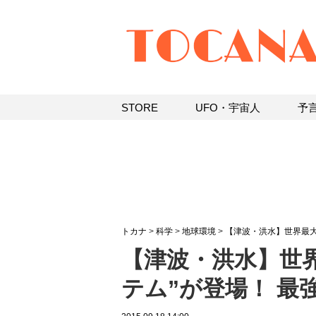
STORE
UFO・宇宙人
予
トカナ
>
科学
>
地球環境
>
【津波・洪水】世界最大
【津波・洪水】世
テム”が登場！ 最強