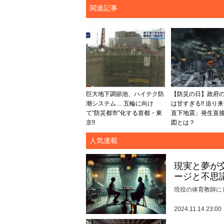
関連記事
巨大地下調節池、ハイテク防
【防災の日】政府
潮システム… 五輪に向け
は甘すぎる!! 迫り
て“防災都市”化する首都・東
直下地震」発生直
京!!
図とは？
人気連載
現実と夢が
ージと不思
現役の体育教師に
2024.11.14 23:00