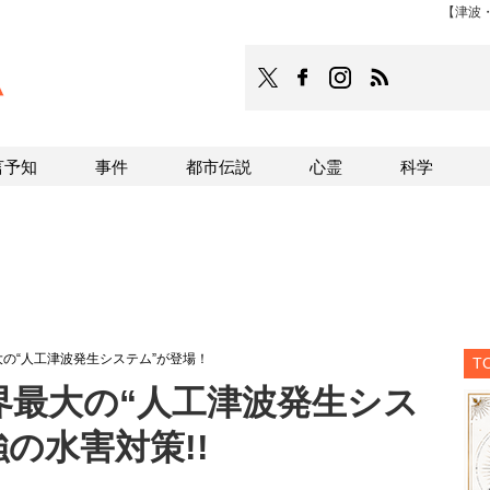
【津波
TOCANA
TOCANAのFacebookはこち
TOCANAのinstagra
TOCANAのRS
言予知
事件
都市伝説
心霊
科学
の“人工津波発生システム”が登場！
T
界最大の“人工津波発生シス
の水害対策!!