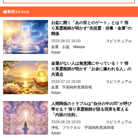
編集部pickup
お盆に開く「あの世とのゲート」とは？ 悟
り系霊能師が明かす“先祖霊・供養・金運”の
関係
2026.08.01 18:00
スピリチュアル
金運
お盆
Maaya
Aslan
金運がない人は無意識にやっている！？ 悟
り系霊能師が明かす「お金に嫌われる人」の
共通点
2026.07.10 18:00
スピリチュアル
金運
宇宙純粋意識領域
Aslan
人間関係のトラブルは“自分の中の凹”が呼び
寄せる？ 悟り系霊能師が語る現実を変える
「内面の法則」
2026.06.19 18:00
スピリチュアル
浄化
フラクタル
宇宙純粋意識領域
Aslan