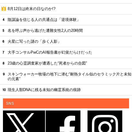
8月12日は終末の日なのか!?
陰謀論を信じる人の共通点は「逆境体験」
名を呼ぶ声から逃げた遭難女性2人の20時間
火星に写った謎の「歩く人影」
大手コンサルPwCのAI報告書が幻覚だらけだった
23歳の心霊調査家が遭遇した“死者からの合図”
スキンウォーカー牧場の地下に潜む“耐熱タイル似のセラミック片と未知
の元素”
現生人類DNAに残る未知の幽霊系統の痕跡
SNS