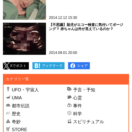
2014.12.12 15:30
【不思議】胎児がエコー検査に気付いてポージ
ング？ 赤ちゃんは外が見えているのか？
2014.09.01 20:00
Xでポスト
カテゴリ一覧
UFO・宇宙人
予言・予知
UMA
心霊
都市伝説
事件
歴史
科学
奇妙
スピリチュアル
STORE