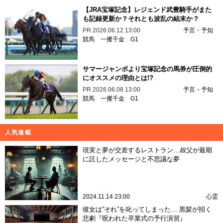
【JRA宝塚記念】レジェンド武豊騎手がまた
も記録更新か？それとも波乱の結末か？
PR
2026.06.12 13:00
予言・予知
競馬
一攫千金
G1
サマージャンボより宝塚記念の馬券が圧倒的
にオススメの理由とは!?
PR
2026.06.08 13:00
予言・予知
競馬
一攫千金
G1
人気連載
現実と夢が交差するレストラン…叔父が最期
に託したメッセージと不思議な夢
2024.11.14 23:00
心霊
彼女は“それ”を叱ってしまった… 黒髪が招く
悲劇『呪われた卒業式の予行演習』