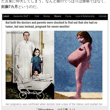
た言葉に仰天してしまう。なんと腹のでっぱりは腫瘍ではなく、
妊娠7カ月
というのだ。
「
Wereblog
」の記事より