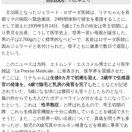
主治医となったジェラード・ロザーダ医師は、リナちゃんを首
都リマの病院へ緊急搬送、24時間体制で彼女を看護することに。
そして迎えた1939年5月14日、5歳と7カ月の幼女は帝王切開によ
り男児を出産。こうして医学史上、世界一若い母親が誕生した。
男の子は2,700gのごく標準的なベビーで、名前はロザーダ医師に
因みジェラードと名付けられた。母子ともに健康で数日で退院し
たという。
このニュースは当時、エドムンド・エスコメル博士により医学
雑誌「La Presse Medicale」に発表され、医学界を震撼させた。
そこには、リナちゃんは
生後8カ月で初潮を迎え、2歳半で生殖器
官の発達を、4歳で陰毛と乳房の発育を完了した
ことなどが記述
されていた。5歳になる頃には腰回りも堂々としたものとなり、
服の外からでも大人びたボディーラインが分かるようになってい
たという。これは「
性早熟症
」と呼ばれるもので、帝王切開の
際、これら生殖器官機能が十分に成熟していることを確認できた
そうだ。また、この世界一幼い出産について、真偽を問う声も多
かったが、胎児のX線写真やホルモン検査などを根拠に事実であ
ることが確認されている。