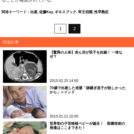
関連キーワード：
出産
,
佐藤Kay
,
ギネスブック
,
帝王切開
,
性早熟症
1
2
関連記事
【驚異の人体】赤ん坊が双子を妊娠！ 一体な
ぜ？
2015.02.25 14:00
70歳で出産した老婆「跡継ぎ息子が欲しかった
から」＝インド
2015.01.21 10:00
世界初の子宮移植ベビーが誕生！ 医療技術の
発達はここまできた！