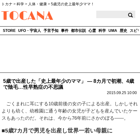
トカナ
>
科学
>
人体・健康
>
5歳児の史上最年少ママ！
TOCANA
STORE
UFO・宇宙人
予言予知
事件
都市伝説
心霊
科学
UMA
歴史
スピ
5歳で出産した「史上最年少のママ」 ― 8カ月で初潮、4歳
で陰毛…性早熟症の不思議
2015.09.25 10:00
ごくまれに耳にする10歳前後の女の子による出産。しかしそれ
よりも幼く、幼稚園に通う年齢の女児が子どもを産んでいたケー
スもあったのだ。それは、今から76年前にさかのぼる――。
■5歳7カ月で男児を出産し世界一若い母親に