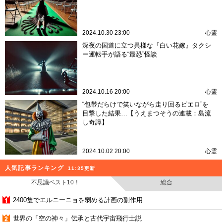
2024.10.30 23:00
心霊
深夜の国道に立つ異様な『白い花嫁』タクシ
ー運転手が語る“最恐”怪談
2024.10.16 20:00
心霊
“包帯だらけで笑いながら走り回るピエロ”を
目撃した結果…【うえまつそうの連載：島流
し奇譚】
2024.10.02 20:00
心霊
人気記事ランキング
11:35更新
不思議ベスト10！
総合
2400隻でエルニーニョを弱める計画の副作用
世界の「空の神々」伝承と古代宇宙飛行士説