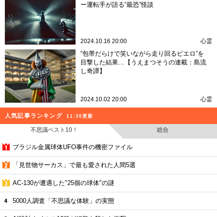
ー運転手が語る“最恐”怪談
2024.10.16 20:00
心霊
“包帯だらけで笑いながら走り回るピエロ”を
目撃した結果…【うえまつそうの連載：島流
し奇譚】
2024.10.02 20:00
心霊
人気記事ランキング
11:35更新
不思議ベスト10！
総合
ブラジル金属球体UFO事件の機密ファイル
「見世物サーカス」で最も愛された人間5選
AC-130が遭遇した"25個の球体"の謎
5000人調査「不思議な体験」の実態