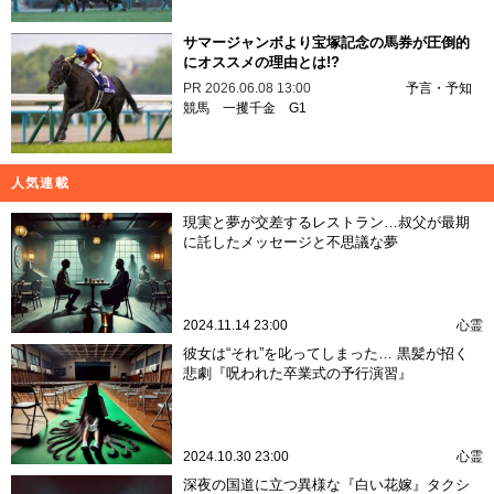
サマージャンボより宝塚記念の馬券が圧倒的
にオススメの理由とは!?
PR
2026.06.08 13:00
予言・予知
競馬
一攫千金
G1
人気連載
現実と夢が交差するレストラン…叔父が最期
に託したメッセージと不思議な夢
2024.11.14 23:00
心霊
彼女は“それ”を叱ってしまった… 黒髪が招く
悲劇『呪われた卒業式の予行演習』
2024.10.30 23:00
心霊
深夜の国道に立つ異様な『白い花嫁』タクシ