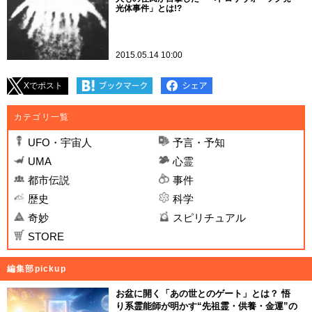
光体事件」とは!?
2015.05.14 10:00
Xでポスト
カテゴリ一覧
UFO・宇宙人
予言・予知
UMA
心霊
都市伝説
事件
歴史
科学
奇妙
スピリチュアル
STORE
編集部pickup
お盆に開く「あの世とのゲート」とは？ 悟
り系霊能師が明かす“先祖霊・供養・金運”の