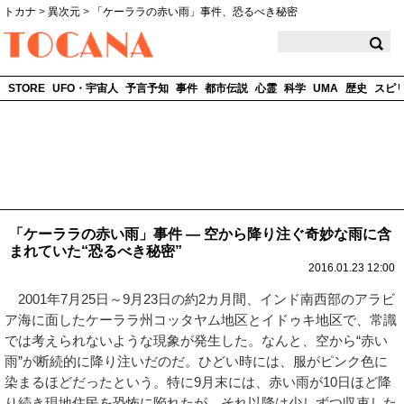
トカナ
>
異次元
>
「ケーララの赤い雨」事件、恐るべき秘密
TOCANA
STORE
UFO・宇宙人
予言予知
事件
都市伝説
心霊
科学
UMA
歴史
スピ
「ケーララの赤い雨」事件 ― 空から降り注ぐ奇妙な雨に含
まれていた“恐るべき秘密”
2016.01.23 12:00
2001年7月25日～9月23日の約2カ月間、インド南西部のアラビ
ア海に面したケーララ州コッタヤム地区とイドゥキ地区で、常識
では考えられないような現象が発生した。なんと、空から“赤い
雨”が断続的に降り注いだのだ。ひどい時には、服がピンク色に
染まるほどだったという。特に9月末には、赤い雨が10日ほど降
り続き現地住民を恐怖に陥れたが、それ以降は少しずつ収束した