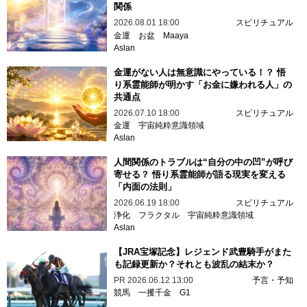
関係
2026.08.01 18:00
スピリチュアル
金運
お盆
Maaya
Aslan
金運がない人は無意識にやっている！？ 悟
り系霊能師が明かす「お金に嫌われる人」の
共通点
2026.07.10 18:00
スピリチュアル
金運
宇宙純粋意識領域
Aslan
人間関係のトラブルは“自分の中の凹”が呼び
寄せる？ 悟り系霊能師が語る現実を変える
「内面の法則」
2026.06.19 18:00
スピリチュアル
浄化
フラクタル
宇宙純粋意識領域
Aslan
【JRA宝塚記念】レジェンド武豊騎手がまた
も記録更新か？それとも波乱の結末か？
PR
2026.06.12 13:00
予言・予知
競馬
一攫千金
G1