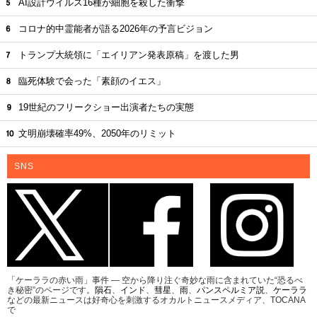
AI設計ウイルス16種が細胞を殺した衝撃
コロナ的中霊能者が語る2026年の予言ビジョン
トランプ大統領に「エイリアン発表原稿」を渡した男
臨死体験で会った「素顔のイエス」
19世紀のフリークショー出演者たちの実態
文明崩壊確率49%、2050年のリミット
SNS
「ケーララの赤い雨」事件 ― 空から降り注ぐ奇妙な雨に含まれていた“恐るべ
き秘密”のページです。
隕石
、
インド
、
彗星
、
雨
、
パンスペルミア説
、
ケーララ
などの最新ニュースは好奇心を刺激するオカルトニュースメディア、TOCANA
で