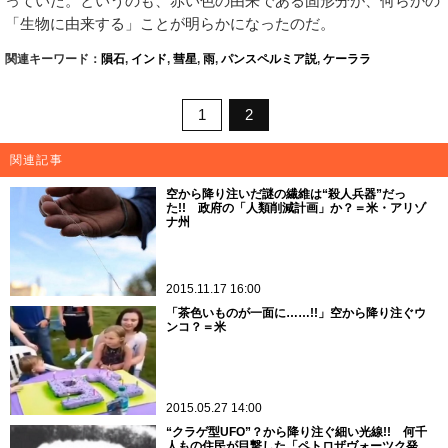
っていた。というのも、赤い色の由来である固形分が、何らかの
「生物に由来する」ことが明らかになったのだ。
関連キーワード：
隕石
,
インド
,
彗星
,
雨
,
パンスペルミア説
,
ケーララ
1
2
関連記事
空から降り注いだ謎の繊維は“殺人兵器”だっ
た!! 政府の「人類削減計画」か？＝米・アリゾ
ナ州
2015.11.17 16:00
「茶色いものが一面に……!!」空から降り注ぐウ
ンコ？＝米
2015.05.27 14:00
“クラゲ型UFO”？から降り注ぐ細い光線!! 何千
人もの住民が目撃した「ペトロザヴォーツク発