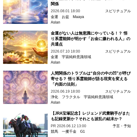
関係
2026.08.01 18:00
スピリチュアル
金運
お盆
Maaya
Aslan
金運がない人は無意識にやっている！？ 悟
り系霊能師が明かす「お金に嫌われる人」の
共通点
2026.07.10 18:00
スピリチュアル
金運
宇宙純粋意識領域
Aslan
人間関係のトラブルは“自分の中の凹”が呼び
寄せる？ 悟り系霊能師が語る現実を変える
「内面の法則」
2026.06.19 18:00
スピリチュアル
浄化
フラクタル
宇宙純粋意識領域
Aslan
【JRA宝塚記念】レジェンド武豊騎手がまた
も記録更新か？それとも波乱の結末か？
PR
2026.06.12 13:00
予言・予知
競馬
一攫千金
G1