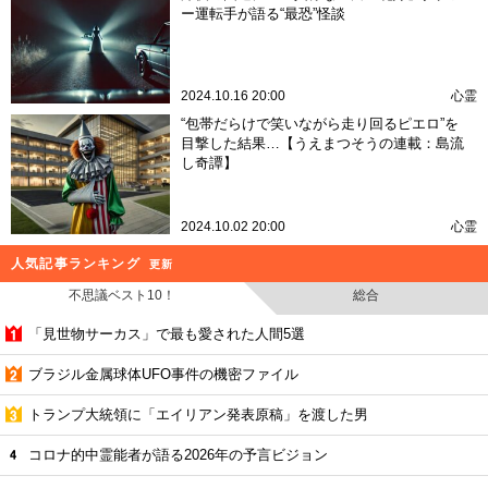
ー運転手が語る“最恐”怪談
2024.10.16 20:00
心霊
“包帯だらけで笑いながら走り回るピエロ”を
目撃した結果…【うえまつそうの連載：島流
し奇譚】
2024.10.02 20:00
心霊
人気記事ランキング
更新
不思議ベスト10！
総合
「見世物サーカス」で最も愛された人間5選
ブラジル金属球体UFO事件の機密ファイル
トランプ大統領に「エイリアン発表原稿」を渡した男
コロナ的中霊能者が語る2026年の予言ビジョン