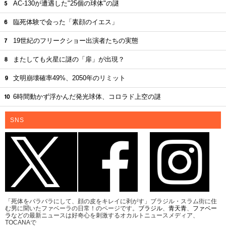
AC-130が遭遇した"25個の球体"の謎
臨死体験で会った「素顔のイエス」
19世紀のフリークショー出演者たちの実態
またしても火星に謎の「扉」が出現？
文明崩壊確率49%、2050年のリミット
6時間動かず浮かんだ発光球体、コロラド上空の謎
SNS
「死体をバラバラにして、顔の皮をキレイに剥がす」ブラジル・スラム街に住
む男に聞いたファベーラの日常！のページです。
ブラジル
、
青天青
、
ファベー
ラ
などの最新ニュースは好奇心を刺激するオカルトニュースメディア、
TOCANAで