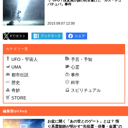
う”UFO？捜査員が謎の死を遂げた「ルス・チュ
パチュパ」事件
2015.09.07 12:00
Xでポスト
カテゴリ一覧
UFO・宇宙人
予言・予知
UMA
心霊
都市伝説
事件
歴史
科学
奇妙
スピリチュアル
STORE
編集部pickup
お盆に開く「あの世とのゲート」とは？ 悟
り系霊能師が明かす“先祖霊・供養・金運”の