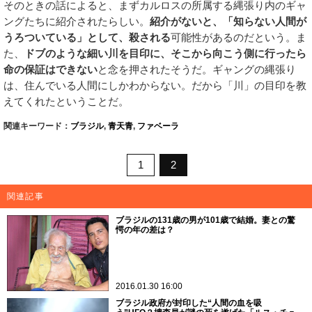
そのときの話によると、まずカルロスの所属する縄張り内のギャ
ングたちに紹介されたらしい。
紹介がないと、「知らない人間が
うろついている」として、殺される
可能性があるのだという。ま
た、
ドブのような細い川を目印に、そこから向こう側に行ったら
命の保証はできない
と念を押されたそうだ。ギャングの縄張り
は、住んでいる人間にしかわからない。だから「川」の目印を教
えてくれたということだ。
関連キーワード：
ブラジル
,
青天青
,
ファベーラ
1
2
関連記事
ブラジルの131歳の男が101歳で結婚。妻との驚
愕の年の差は？
2016.01.30 16:00
ブラジル政府が封印した“人間の血を吸