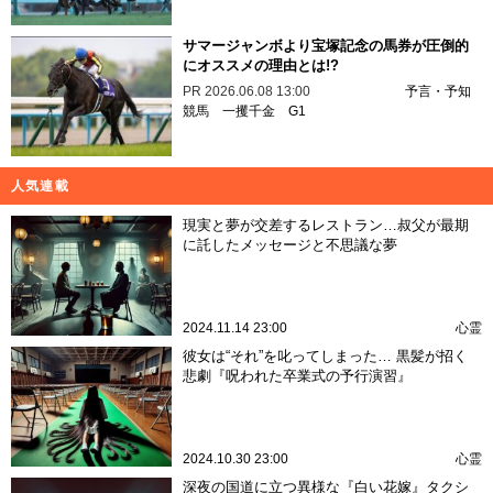
サマージャンボより宝塚記念の馬券が圧倒的
にオススメの理由とは!?
PR
2026.06.08 13:00
予言・予知
競馬
一攫千金
G1
人気連載
現実と夢が交差するレストラン…叔父が最期
に託したメッセージと不思議な夢
2024.11.14 23:00
心霊
彼女は“それ”を叱ってしまった… 黒髪が招く
悲劇『呪われた卒業式の予行演習』
2024.10.30 23:00
心霊
深夜の国道に立つ異様な『白い花嫁』タクシ