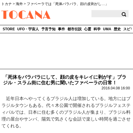
トカナ
>
海外
>
ファベーラでは「死体バラバラ、顔の皮剥がし…」
TOCANA
STORE
UFO・宇宙人
予言予知
事件
都市伝説
心霊
科学
UMA
歴史
スピ
「死体をバラバラにして、顔の皮をキレイに剥がす」ブラ
ジル・スラム街に住む男に聞いたファベーラの日常！
2016.04.08 16:00
近年日本へやってくるブラジル人は増加している。地方にはブ
ラジルタウンもある。代々木公園で開催されるブラジルフェステ
ィバルでは、日本に住む多くのブラジル人が集まり、ブラジル料
理の屋台やサンバ、陽気で気さくな会話で楽しい時間を過ごさせ
てくれる。