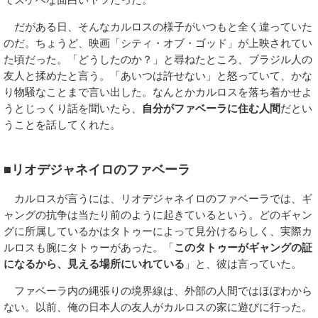
だがある日、そんなカルロスの様子がいつもと全く違っていた
のだ。ちょうど、映画「シティ・オブ・ゴッド」が上映されてい
た頃だった。「どうしたのか？」と尋ねたところ、ブラジル人の
友人と揉めたと言う。「あいつは許せない」と怒っていて、かな
り物騒なことまで言い出した。なんとかカルロスを落ち着かせよ
うとじっくり話を聞いたら、
自分がファベーラに住む人間
だとい
うことを話してくれた。
■リオデジャネイロのファベーラ
カルロスが言うには、リオデジャネイロのファベーラでは、ギ
ャングの抗争は当たり前のように起きているという。どのギャン
グに所属しているかはタトゥーによって見分けるらしく、実際カ
ルロスも腕にタトゥーがあった。「
このタトゥーがギャングの証
になるから、見える場所にいれている
」と、彼は言っていた。
ファベーラ内の縄張りの境界線は、外部の人間ではほぼわから
ない。以前、俺の日本人の友人がカルロスの家に遊びに行った。