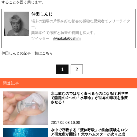
することを固く禁じます。
仲田しんじ
場末の酒場の片隅を好む都会の孤独な思索者でフリーライタ
ー。
興味本位で考察と執筆の範囲を拡大中。
ツイッター
@nakata66shinji
仲田しんじの記事一覧はこちら
1
2
関連記事
水は飲むのではなく食べるものになる!? 科学界
で話題の２つの「水革命」が世界の環境を激変
させる！
2017.05.08 16:00
水中で呼吸する「液体呼吸」の動物実験をロシ
ア研究所が開始！ 犬やハムスターが次々と成