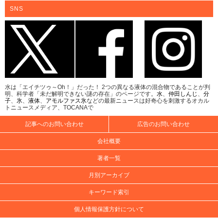
SNS
水は「エイチツゥ～Oh！」だった！ 2つの異なる液体の混合物であることが判
明、科学者「未だ解明できない謎の存在」のページです。
水
、
仲田しんじ
、
分
子
、
氷
、
液体
、
アモルファス氷
などの最新ニュースは好奇心を刺激するオカル
トニュースメディア、TOCANAで
記事へのお問い合わせ
広告のお問い合わせ
会社概要
著者一覧
月別アーカイブ
キーワード索引
個人情報保護方針について