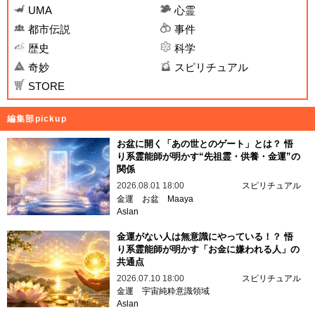
UMA
心霊
都市伝説
事件
歴史
科学
奇妙
スピリチュアル
STORE
編集部pickup
お盆に開く「あの世とのゲート」とは？ 悟
り系霊能師が明かす“先祖霊・供養・金運”の
関係
2026.08.01 18:00
スピリチュアル
金運
お盆
Maaya
Aslan
金運がない人は無意識にやっている！？ 悟
り系霊能師が明かす「お金に嫌われる人」の
共通点
2026.07.10 18:00
スピリチュアル
金運
宇宙純粋意識領域
Aslan