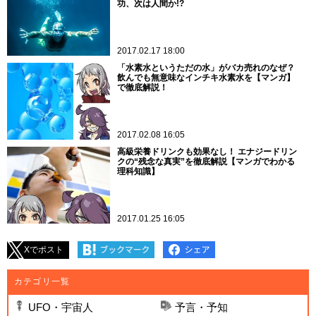
功、次は人間か!?
2017.02.17 18:00
「水素水というただの水」がバカ売れのなぜ？
飲んでも無意味なインチキ水素水を【マンガ】
で徹底解説！
2017.02.08 16:05
高級栄養ドリンクも効果なし！ エナジードリン
クの“残念な真実”を徹底解説【マンガでわかる
理科知識】
2017.01.25 16:05
Xでポスト
カテゴリ一覧
UFO・宇宙人
予言・予知