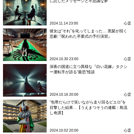
に託したメッセージと不思議な夢
2024.11.14 23:00
心霊
彼女は“それ”を叱ってしまった… 黒髪が招く
悲劇『呪われた卒業式の予行演習』
2024.10.30 23:00
心霊
深夜の国道に立つ異様な『白い花嫁』タクシ
ー運転手が語る“最恐”怪談
2024.10.16 20:00
心霊
“包帯だらけで笑いながら走り回るピエロ”を
目撃した結果…【うえまつそうの連載：島流
し奇譚】
2024.10.02 20:00
心霊