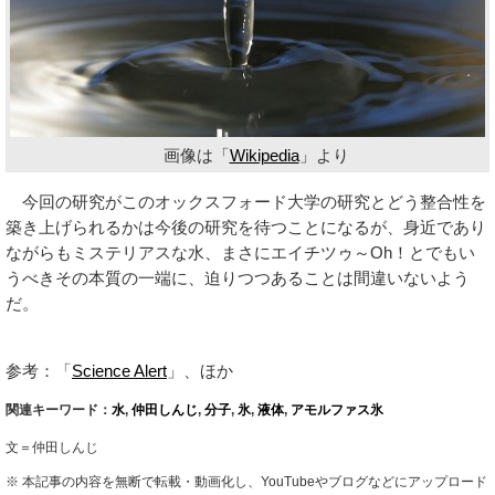
画像は「
Wikipedia
」より
今回の研究がこのオックスフォード大学の研究とどう整合性を
築き上げられるかは今後の研究を待つことになるが、身近であり
ながらもミステリアスな水、まさにエイチツゥ～Oh！とでもい
うべきその本質の一端に、迫りつつあることは間違いないよう
だ。
参考：「
Science Alert
」、ほか
関連キーワード：
水
,
仲田しんじ
,
分子
,
氷
,
液体
,
アモルファス氷
文＝仲田しんじ
※ 本記事の内容を無断で転載・動画化し、YouTubeやブログなどにアップロード