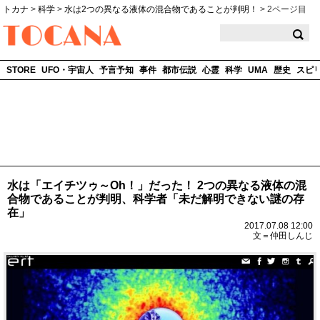
トカナ
>
科学
>
水は2つの異なる液体の混合物であることが判明！
>
2ページ目
TOCANA
STORE
UFO・宇宙人
予言予知
事件
都市伝説
心霊
科学
UMA
歴史
スピ
水は「エイチツゥ～Oh！」だった！ 2つの異なる液体の混
合物であることが判明、科学者「未だ解明できない謎の存
在」
2017.07.08 12:00
文＝仲田しんじ