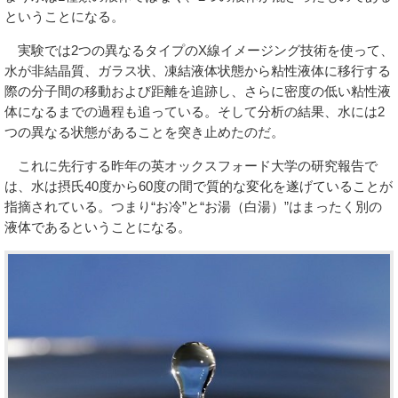
ということになる。
実験では2つの異なるタイプのX線イメージング技術を使って、
水が非結晶質、ガラス状、凍結液体状態から粘性液体に移行する
際の分子間の移動および距離を追跡し、さらに密度の低い粘性液
体になるまでの過程も追っている。そして分析の結果、水には2
つの異なる状態があることを突き止めたのだ。
これに先行する昨年の英オックスフォード大学の研究報告で
は、水は摂氏40度から60度の間で質的な変化を遂げていることが
指摘されている。つまり“お冷”と“お湯（白湯）”はまったく別の
液体であるということになる。