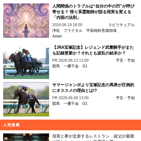
人間関係のトラブルは“自分の中の凹”が呼び
寄せる？ 悟り系霊能師が語る現実を変える
「内面の法則」
2026.06.19 18:00
スピリチュアル
浄化
フラクタル
宇宙純粋意識領域
Aslan
【JRA宝塚記念】レジェンド武豊騎手がまた
も記録更新か？それとも波乱の結末か？
PR
2026.06.12 13:00
予言・予知
競馬
一攫千金
G1
サマージャンボより宝塚記念の馬券が圧倒的
にオススメの理由とは!?
PR
2026.06.08 13:00
予言・予知
競馬
一攫千金
G1
人気連載
現実と夢が交差するレストラン…叔父が最期