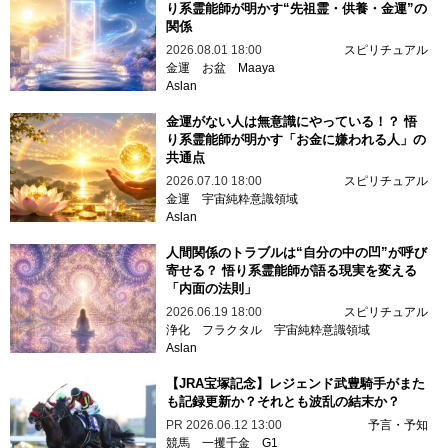
り系霊能師が明かす“先祖霊・供養・金運”の
関係
2026.08.01 18:00
スピリチュアル
金運
お盆
Maaya
Aslan
金運がない人は無意識にやっている！？ 悟
り系霊能師が明かす「お金に嫌われる人」の
共通点
2026.07.10 18:00
スピリチュアル
金運
宇宙純粋意識領域
Aslan
人間関係のトラブルは“自分の中の凹”が呼び
寄せる？ 悟り系霊能師が語る現実を変える
「内面の法則」
2026.06.19 18:00
スピリチュアル
浄化
フラクタル
宇宙純粋意識領域
Aslan
【JRA宝塚記念】レジェンド武豊騎手がまた
も記録更新か？それとも波乱の結末か？
PR
2026.06.12 13:00
予言・予知
競馬
一攫千金
G1