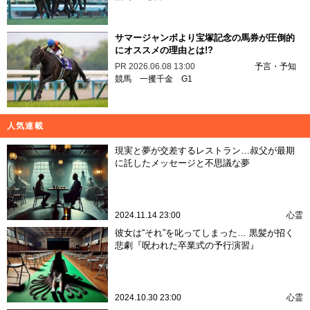
サマージャンボより宝塚記念の馬券が圧倒的
にオススメの理由とは!?
PR
2026.06.08 13:00
予言・予知
競馬
一攫千金
G1
人気連載
現実と夢が交差するレストラン…叔父が最期
に託したメッセージと不思議な夢
2024.11.14 23:00
心霊
彼女は“それ”を叱ってしまった… 黒髪が招く
悲劇『呪われた卒業式の予行演習』
2024.10.30 23:00
心霊