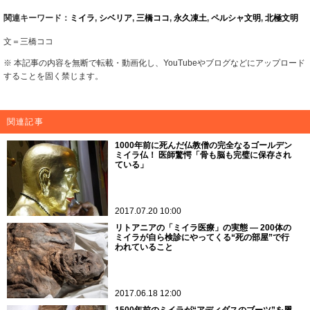
関連キーワード：
ミイラ
,
シベリア
,
三橋ココ
,
永久凍土
,
ペルシャ文明
,
北極文明
文＝三橋ココ
※ 本記事の内容を無断で転載・動画化し、YouTubeやブログなどにアップロード
することを固く禁じます。
関連記事
1000年前に死んだ仏教僧の完全なるゴールデン
ミイラ仏！ 医師驚愕「骨も脳も完璧に保存され
ている」
2017.07.20 10:00
リトアニアの「ミイラ医療」の実態 ― 200体の
ミイラが自ら検診にやってくる“死の部屋”で行
われていること
2017.06.18 12:00