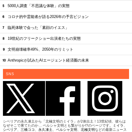
5000人調査「不思議な体験」の実態
コロナ的中霊能者が語る2026年の予言ビジョン
臨死体験で会った「素顔のイエス」
19世紀のフリークショー出演者たちの実態
文明崩壊確率49%、2050年のリミット
Anthropicが試みたAIエージェント経済圏の未来
SNS
シベリアの永久凍土から「北極文明のミイラ」が2体出土！13世紀頃、彼らは
なぜそこで果てたのか… ペルシャ文明とも繋がりか!?のページです。
ミイラ
、
シベリア
、
三橋ココ
、
永久凍土
、
ペルシャ文明
、
北極文明
などの最新ニュース