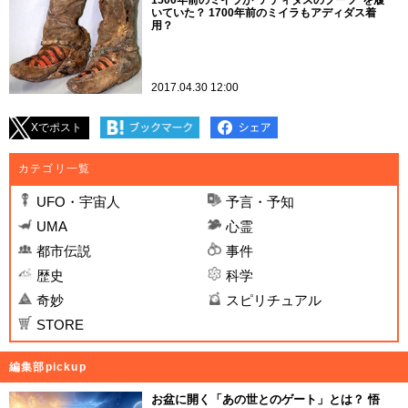
1500年前のミイラが“アディダスのブーツ”を履
いていた？ 1700年前のミイラもアディダス着
用？
2017.04.30 12:00
Xでポスト
カテゴリ一覧
UFO・宇宙人
予言・予知
UMA
心霊
都市伝説
事件
歴史
科学
奇妙
スピリチュアル
STORE
編集部pickup
お盆に開く「あの世とのゲート」とは？ 悟