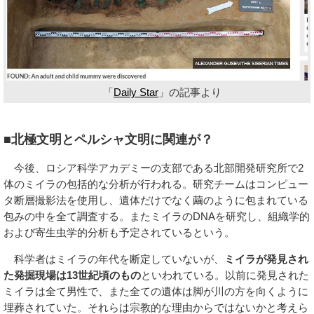
「
Daily Star
」の記事より
■北極文明とペルシャ文明に関連が？
今後、ロシア科学アカデミーの支部である北部開発研究所で2
体のミイラの包括的な分析が行われる。研究チームはコンピュー
タ断層撮影法を使用し、遺体だけでなく繭のように包まれている
包みの中を全て調査する。またミイラのDNAを研究し、組織学的
および寄生虫学的分析も予定されているという。
科学者はミイラの年代を断定していないが、
ミイラが発見され
た発掘現場は13世紀頃のもの
といわれている。以前に発見された
ミイラは全て男性で、また全ての遺体は脚が川の方を向くように
埋葬されていた。それらは宗教的な理由からではないかと考えら