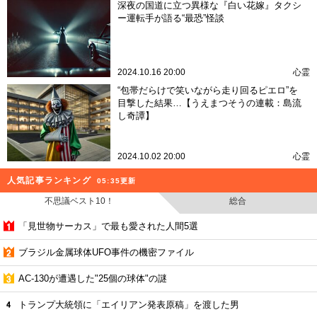
深夜の国道に立つ異様な『白い花嫁』タクシ
ー運転手が語る“最恐”怪談
2024.10.16 20:00
心霊
“包帯だらけで笑いながら走り回るピエロ”を
目撃した結果…【うえまつそうの連載：島流
し奇譚】
2024.10.02 20:00
心霊
人気記事ランキング
05:35更新
不思議ベスト10！
総合
「見世物サーカス」で最も愛された人間5選
ブラジル金属球体UFO事件の機密ファイル
AC-130が遭遇した"25個の球体"の謎
トランプ大統領に「エイリアン発表原稿」を渡した男