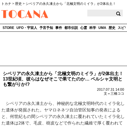
トカナ
>
歴史
>
シベリアの永久凍土から「北極文明のミイラ」が2体出土！
TOCANA
STORE
UFO・宇宙人
予言予知
事件
都市伝説
心霊
科学
UMA
歴史
スピ
シベリアの永久凍土から「北極文明のミイラ」が2体出土！
13世紀頃、彼らはなぜそこで果てたのか… ペルシャ文明と
も繋がりか!?
2017.07.31 14:00
文＝三橋ココ
シベリアの永久凍土から、神秘的な北極文明時代のミイラ化し
た遺体が発掘された。ヤマロネネツ自治管区知事の発表による
と、何世紀もの間シベリアの永久凍土に覆われていたミイラ化し
た遺体は2体で、毛皮、樹皮などで作られた繊維で厚く覆われて