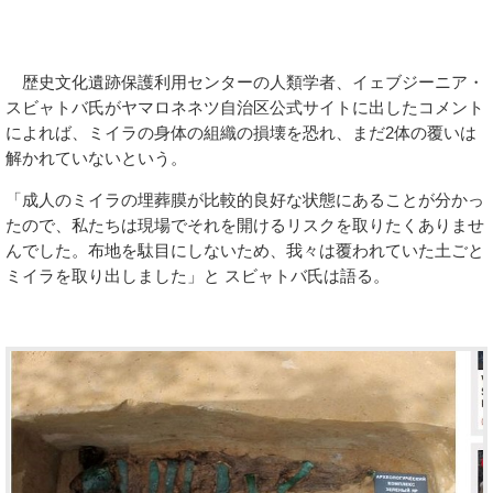
歴史文化遺跡保護利用センターの人類学者、イェブジーニア・
スビャトバ氏がヤマロネネツ自治区公式サイトに出したコメント
によれば、ミイラの身体の組織の損壊を恐れ、まだ2体の覆いは
解かれていないという。
「成人のミイラの埋葬膜が比較的良好な状態にあることが分かっ
たので、私たちは現場でそれを開けるリスクを取りたくありませ
んでした。布地を駄目にしないため、我々は覆われていた土ごと
ミイラを取り出しました」と スビャトバ氏は語る。