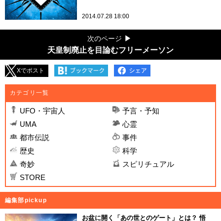
2014.07.28 18:00
次のページ
天皇制廃止を目論むフリーメーソン
Xでポスト
カテゴリ一覧
UFO・宇宙人
予言・予知
UMA
心霊
都市伝説
事件
歴史
科学
奇妙
スピリチュアル
STORE
編集部pickup
お盆に開く「あの世とのゲート」とは？ 悟