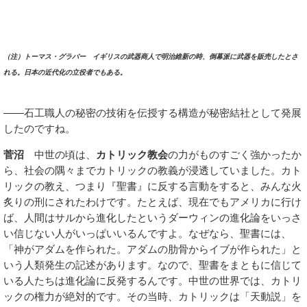
（注）トーマス・グラバー イギリスの武器商人で明治維新の時、倒幕派に武器を販売したとさ
れる。日本の近代化の立役者でもある。
――石工職人の秘密の技術を伝授する構造が秘密結社として発展
したのですね。
菅沼
中世の頃は、
カトリック教会
の力がものすごく強かったか
ら、社会の隅々までカトリックの教義が浸透していました。カト
リックの教え、つまり『聖書』に反する言動をすると、みんな火
炙りの刑にされたわけです。たとえば、現在でもアメリカに行け
ば、人間はサルから進化したというダーウィンの進化論をいっさ
い信じない人がいっぱいいるんですよ。なぜなら、聖書には、
「神がアダムを作られた。アダムの肋骨からイブが作られた」と
いう人類発生の記述があります。なので、聖書をまともに信じて
いる人たちは進化論に反発するんです。中世の世界では、カトリ
ックの権力が絶対的です。その当時、カトリックは「天動説」を