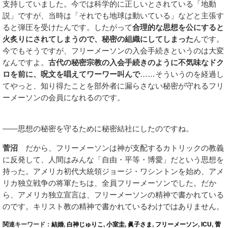
支持していました。今では科学的に正しいとされている「地動
説」ですが、当時は「それでも地球は動いている」などと主張す
ると弾圧を受けたんです。したがって
合理的な思想を公にすると
火炙りにされてしまうので、秘密の組織にしてしまった
んです。
今でもそうですが、フリーメーソンの入会手続きというのは大変
なんですよ。
古代の秘密宗教の入会手続きのように不気味なドク
ロを前に、呪文を唱えてワーワー叫んで
……そういうのを経過し
てやっと、知り得たことを部外者に漏らさない秘密が守れるフリ
ーメーソンの会員になれるのです。
――思想の秘密を守るために秘密結社にしたのですね。
菅沼
だから、フリーメーソンは神が支配するカトリックの教義
に反発して、人間はみんな「自由・平等・博愛」だという思想を
持った。アメリカ初代大統領ジョージ・ワシントンを始め、アメ
リカ独立戦争の将軍たちは、全員フリーメーソンでした。だか
ら、アメリカ独立宣言は、フリーメーソンの精神で書かれている
のです。キリスト教の精神で書かれているわけではありません。
関連キーワード：
結婚
,
白神じゅりこ
,
小室圭
,
眞子さま
,
フリーメーソン
,
ICU
,
菅