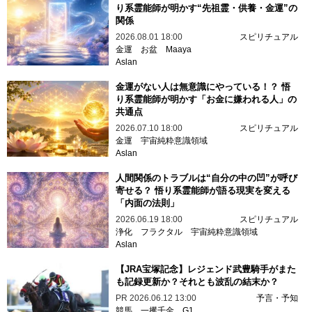
り系霊能師が明かす“先祖霊・供養・金運”の
関係
2026.08.01 18:00
スピリチュアル
金運
お盆
Maaya
Aslan
金運がない人は無意識にやっている！？ 悟
り系霊能師が明かす「お金に嫌われる人」の
共通点
2026.07.10 18:00
スピリチュアル
金運
宇宙純粋意識領域
Aslan
人間関係のトラブルは“自分の中の凹”が呼び
寄せる？ 悟り系霊能師が語る現実を変える
「内面の法則」
2026.06.19 18:00
スピリチュアル
浄化
フラクタル
宇宙純粋意識領域
Aslan
【JRA宝塚記念】レジェンド武豊騎手がまた
も記録更新か？それとも波乱の結末か？
PR
2026.06.12 13:00
予言・予知
競馬
一攫千金
G1