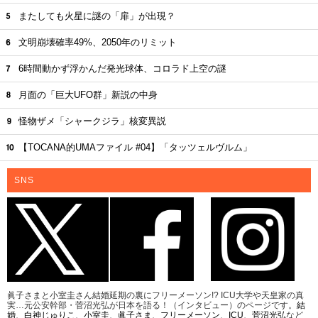
またしても火星に謎の「扉」が出現？
文明崩壊確率49%、2050年のリミット
6時間動かず浮かんだ発光球体、コロラド上空の謎
月面の「巨大UFO群」新説の中身
怪物ザメ「シャークジラ」核変異説
【TOCANA的UMAファイル #04】「タッツェルヴルム」
SNS
眞子さまと小室圭さん結婚延期の裏にフリーメーソン!? ICU大学や天皇家の真
実…元公安幹部・菅沼光弘が日本を語る！（インタビュー）のページです。
結
婚
、
白神じゅりこ
、
小室圭
、
眞子さま
、
フリーメーソン
、
ICU
、
菅沼光弘
など