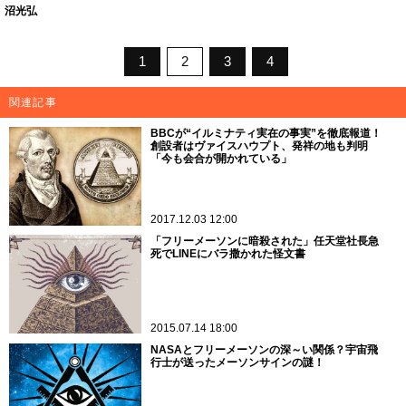
沼光弘
1
2
3
4
関連記事
BBCが“イルミナティ実在の事実”を徹底報道！
創設者はヴァイスハウプト、発祥の地も判明
「今も会合が開かれている」
2017.12.03 12:00
「フリーメーソンに暗殺された」任天堂社長急
死でLINEにバラ撒かれた怪文書
2015.07.14 18:00
NASAとフリーメーソンの深～い関係？宇宙飛
行士が送ったメーソンサインの謎！