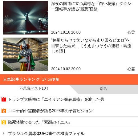
深夜の国道に立つ異様な『白い花嫁』タクシ
ー運転手が語る“最恐”怪談
2024.10.16 20:00
心霊
“包帯だらけで笑いながら走り回るピエロ”を
目撃した結果…【うえまつそうの連載：島流
し奇譚】
2024.10.02 20:00
心霊
人気記事ランキング
17:35更新
不思議ベスト10！
総合
トランプ大統領に「エイリアン発表原稿」を渡した男
コロナ的中霊能者が語る2026年の予言ビジョン
臨死体験で会った「素顔のイエス」
ブラジル金属球体UFO事件の機密ファイル