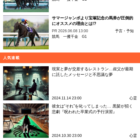
サマージャンボより宝塚記念の馬券が圧倒的
にオススメの理由とは!?
PR
2026.06.08 13:00
予言・予知
競馬
一攫千金
G1
人気連載
現実と夢が交差するレストラン…叔父が最期
に託したメッセージと不思議な夢
2024.11.14 23:00
心霊
彼女は“それ”を叱ってしまった… 黒髪が招く
悲劇『呪われた卒業式の予行演習』
2024.10.30 23:00
心霊