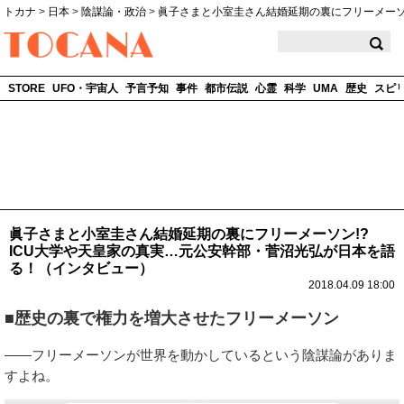
トカナ
>
日本
>
陰謀論・政治
>
眞子さまと小室圭さん結婚延期の裏にフリーメーソ
TOCANA
STORE
UFO・宇宙人
予言予知
事件
都市伝説
心霊
科学
UMA
歴史
スピ
眞子さまと小室圭さん結婚延期の裏にフリーメーソン!?
ICU大学や天皇家の真実…元公安幹部・菅沼光弘が日本を語
る！（インタビュー）
2018.04.09 18:00
■歴史の裏で権力を増大させたフリーメーソン
――フリーメーソンが世界を動かしているという陰謀論がありま
すよね。