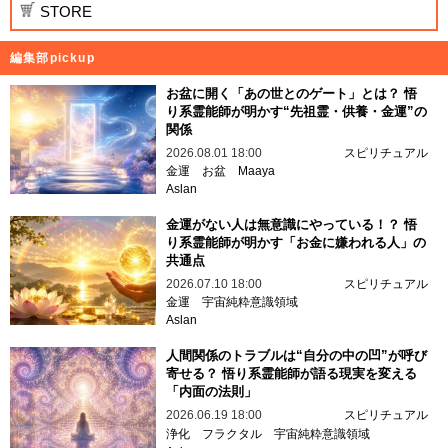
STORE
編集部pickup
お盆に開く「あの世とのゲート」とは？ 悟
り系霊能師が明かす“先祖霊・供養・金運”の
関係
2026.08.01 18:00
スピリチュアル
金運
お盆
Maaya
Aslan
金運がない人は無意識にやっている！？ 悟
り系霊能師が明かす「お金に嫌われる人」の
共通点
2026.07.10 18:00
スピリチュアル
金運
宇宙純粋意識領域
Aslan
人間関係のトラブルは“自分の中の凹”が呼び
寄せる？ 悟り系霊能師が語る現実を変える
「内面の法則」
2026.06.19 18:00
スピリチュアル
浄化
フラクタル
宇宙純粋意識領域