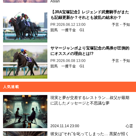
Aslan
【JRA宝塚記念】レジェンド武豊騎手がまた
も記録更新か？それとも波乱の結末か？
PR
2026.06.12 13:00
予言・予知
競馬
一攫千金
G1
サマージャンボより宝塚記念の馬券が圧倒的
にオススメの理由とは!?
PR
2026.06.08 13:00
予言・予知
競馬
一攫千金
G1
人気連載
現実と夢が交差するレストラン…叔父が最期
に託したメッセージと不思議な夢
2024.11.14 23:00
心霊
彼女は“それ”を叱ってしまった… 黒髪が招く