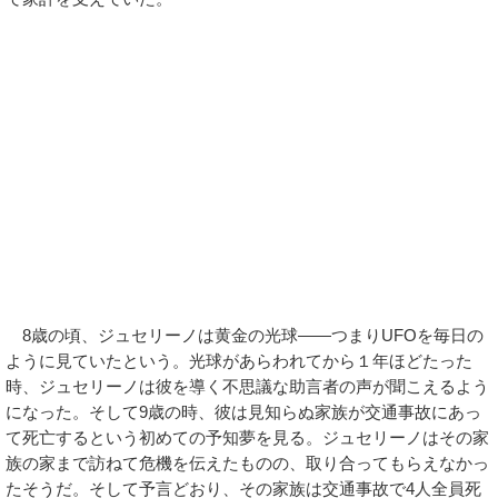
8歳の頃、ジュセリーノは黄金の光球――つまりUFOを毎日の
ように見ていたという。光球があらわれてから１年ほどたった
時、ジュセリーノは彼を導く不思議な助言者の声が聞こえるよう
になった。そして9歳の時、彼は見知らぬ家族が交通事故にあっ
て死亡するという初めての予知夢を見る。ジュセリーノはその家
族の家まで訪ねて危機を伝えたものの、取り合ってもらえなかっ
たそうだ。そして予言どおり、その家族は交通事故で4人全員死