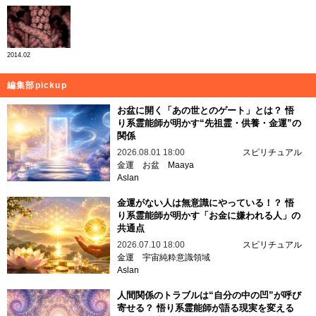
2014.02
編集部pickup
お盆に開く「あの世とのゲート」とは？ 悟
り系霊能師が明かす“先祖霊・供養・金運”の
関係
2026.08.01 18:00
スピリチュアル
金運
お盆
Maaya
Aslan
金運がない人は無意識にやっている！？ 悟
り系霊能師が明かす「お金に嫌われる人」の
共通点
2026.07.10 18:00
スピリチュアル
金運
宇宙純粋意識領域
Aslan
人間関係のトラブルは“自分の中の凹”が呼び
寄せる？ 悟り系霊能師が語る現実を変える