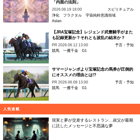
「内面の法則」
2026.06.19 18:00
スピリチュアル
浄化
フラクタル
宇宙純粋意識領域
Aslan
【JRA宝塚記念】レジェンド武豊騎手がまた
も記録更新か？それとも波乱の結末か？
PR
2026.06.12 13:00
予言・予知
競馬
一攫千金
G1
サマージャンボより宝塚記念の馬券が圧倒的
にオススメの理由とは!?
PR
2026.06.08 13:00
予言・予知
競馬
一攫千金
G1
人気連載
現実と夢が交差するレストラン…叔父が最期
に託したメッセージと不思議な夢