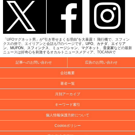
「UFOマグネット男」が“引き寄せまくる理由”を大暴露！ 飛行機で、スフィン
クスの傍で、エイリアンと会話も!?のページです。
UFO
、
カナダ
、
エイリア
ン
、
MUFON
、
スフィンクス
、
ミュージシャン
、
マグネット
、
音楽家
などの最新
ニュースは好奇心を刺激するオカルトニュースメディア、TOCANAで
記事へのお問い合わせ
広告のお問い合わせ
会社概要
著者一覧
月別アーカイブ
キーワード索引
個人情報保護方針について
Cookieポリシー