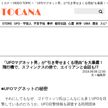
トカナ
>
VIDEO TOPIC
>
「UFOマグネット男」が“引き寄せまくる理由”を暴露！
TOCANA
STORE
UFO・宇宙人
予言予知
事件
都市伝説
心霊
科学
UMA
歴史
スピ
「UFOマグネット男」が“引き寄せまくる理由”を大暴露！
飛行機で、スフィンクスの傍で、エイリアンと会話も!?
2018.09.08 12:00
文＝編集部
■UFOマグネットの秘密
それにしてもなぜ、ゴドヴィッツ氏はこんなにも多くUFOを目
撃しているのだろうか。UFO目撃情報を調査する民間団体