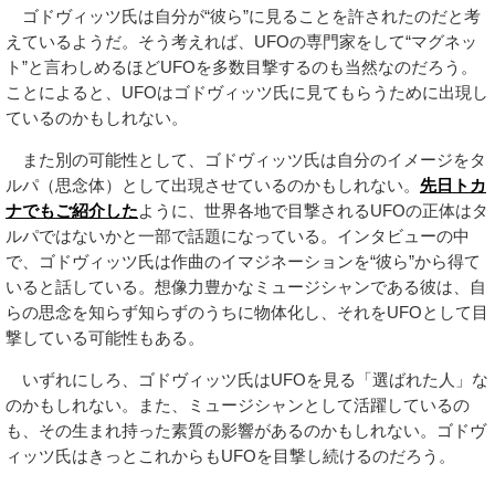
ゴドヴィッツ氏は自分が“彼ら”に見ることを許されたのだと考
えているようだ。そう考えれば、UFOの専門家をして“マグネッ
ト”と言わしめるほどUFOを多数目撃するのも当然なのだろう。
ことによると、UFOはゴドヴィッツ氏に見てもらうために出現し
ているのかもしれない。
また別の可能性として、ゴドヴィッツ氏は自分のイメージをタ
ルパ（思念体）として出現させているのかもしれない。
先日トカ
ナでもご紹介した
ように、世界各地で目撃されるUFOの正体はタ
ルパではないかと一部で話題になっている。インタビューの中
で、ゴドヴィッツ氏は作曲のイマジネーションを“彼ら”から得て
いると話している。想像力豊かなミュージシャンである彼は、自
らの思念を知らず知らずのうちに物体化し、それをUFOとして目
撃している可能性もある。
いずれにしろ、ゴドヴィッツ氏はUFOを見る「選ばれた人」な
のかもしれない。また、ミュージシャンとして活躍しているの
も、その生まれ持った素質の影響があるのかもしれない。ゴドヴ
ィッツ氏はきっとこれからもUFOを目撃し続けるのだろう。