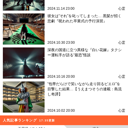
2024.11.14 23:00
心霊
彼女は“それ”を叱ってしまった… 黒髪が招く
悲劇『呪われた卒業式の予行演習』
2024.10.30 23:00
心霊
深夜の国道に立つ異様な『白い花嫁』タクシ
ー運転手が語る“最恐”怪談
2024.10.16 20:00
心霊
“包帯だらけで笑いながら走り回るピエロ”を
目撃した結果…【うえまつそうの連載：島流
し奇譚】
2024.10.02 20:00
心霊
人気記事ランキング
17:35更新