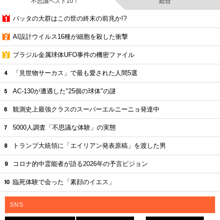
不思議ベスト10！
総合
バッタの大群はこの世の終末の前兆か!?
AI設計ウイルス16種が細胞を殺した衝撃
ブラジル金属球体UFO事件の機密ファイル
「見世物サーカス」で最も愛された人間5選
AC-130が遭遇した"25個の球体"の謎
観測史上最強クラスのスーパーエルニーニョ発達中
5000人調査「不思議な体験」の実態
トランプ大統領に「エイリアン発表原稿」を渡した男
コロナ的中霊能者が語る2026年の予言ビジョン
臨死体験で会った「素顔のイエス」
SNS