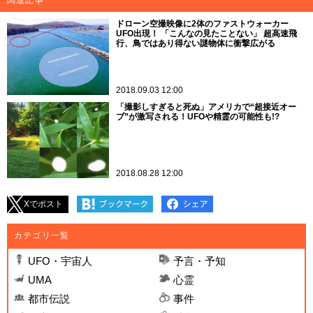
ドローン空撮映像に2体のファストウォーカー
UFO出現！ 「こんなの見たことない」 超高速飛
行、鳥ではあり得ない謎物体に衝撃広がる
2018.09.03 12:00
「撮影しすぎると死ぬ」アメリカで“超接近オー
ブ”が激写される！UFOや精霊の可能性も!?
2018.08.28 12:00
Xでポスト
カテゴリ一覧
UFO・宇宙人
予言・予知
UMA
心霊
都市伝説
事件