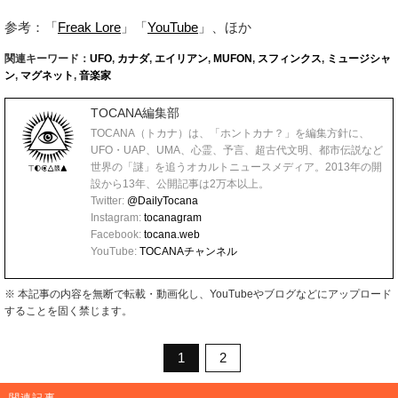
参考：「
Freak Lore
」「
YouTube
」、ほか
関連キーワード：
UFO
,
カナダ
,
エイリアン
,
MUFON
,
スフィンクス
,
ミュージシャ
ン
,
マグネット
,
音楽家
TOCANA編集部
TOCANA（トカナ）は、「ホントカナ？」を編集方針に、
UFO・UAP、UMA、心霊、予言、超古代文明、都市伝説など
世界の「謎」を追うオカルトニュースメディア。2013年の開
設から13年、公開記事は2万本以上。
Twitter:
@DailyTocana
Instagram:
tocanagram
Facebook:
tocana.web
YouTube:
TOCANAチャンネル
※ 本記事の内容を無断で転載・動画化し、YouTubeやブログなどにアップロード
することを固く禁じます。
1
2
関連記事