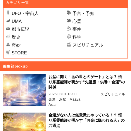
カテゴリ一覧
UFO・宇宙人
予言・予知
UMA
心霊
都市伝説
事件
歴史
科学
奇妙
スピリチュアル
STORE
編集部pickup
お盆に開く「あの世とのゲート」とは？ 悟
り系霊能師が明かす“先祖霊・供養・金運”の
関係
2026.08.01 18:00
スピリチュアル
金運
お盆
Maaya
Aslan
金運がない人は無意識にやっている！？ 悟
り系霊能師が明かす「お金に嫌われる人」の
共通点