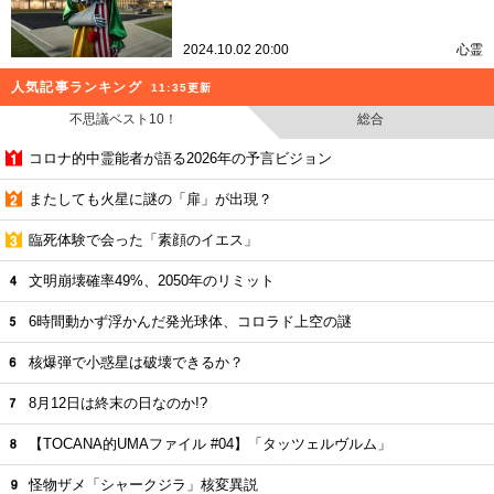
2024.10.02 20:00
心霊
人気記事ランキング
11:35更新
不思議ベスト10！
総合
コロナ的中霊能者が語る2026年の予言ビジョン
またしても火星に謎の「扉」が出現？
臨死体験で会った「素顔のイエス」
文明崩壊確率49%、2050年のリミット
6時間動かず浮かんだ発光球体、コロラド上空の謎
核爆弾で小惑星は破壊できるか？
8月12日は終末の日なのか!?
【TOCANA的UMAファイル #04】「タッツェルヴルム」
怪物ザメ「シャークジラ」核変異説