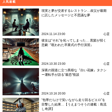
人気連載
現実と夢が交差するレストラン…叔父が最期
に託したメッセージと不思議な夢
2024.11.14 23:00
心霊
彼女は“それ”を叱ってしまった… 黒髪が招く
悲劇『呪われた卒業式の予行演習』
2024.10.30 23:00
心霊
深夜の国道に立つ異様な『白い花嫁』タクシ
ー運転手が語る“最恐”怪談
2024.10.16 20:00
心霊
“包帯だらけで笑いながら走り回るピエロ”を
目撃した結果…【うえまつそうの連載：島流
し奇譚】