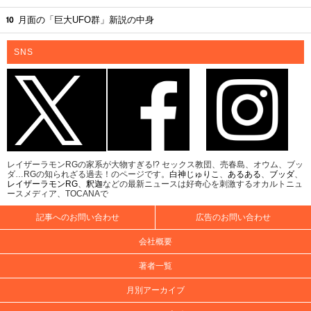
月面の「巨大UFO群」新説の中身
SNS
レイザーラモンRGの家系が大物すぎる!? セックス教団、売春島、オウム、ブッ
ダ…RGの知られざる過去！のページです。
白神じゅりこ
、
あるある
、
ブッダ
、
レイザーラモンRG
、
釈迦
などの最新ニュースは好奇心を刺激するオカルトニュ
ースメディア、TOCANAで
記事へのお問い合わせ
広告のお問い合わせ
会社概要
著者一覧
月別アーカイブ