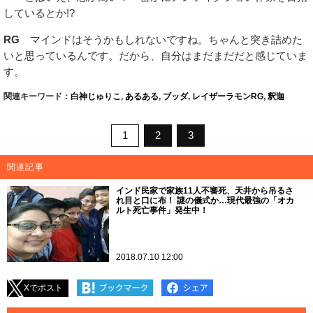
しているとか!?
RG
マインドはそうかもしれないですね。ちゃんと突き詰めた
いと思っているんです。だから、自分はまだまだだと感じていま
す。
関連キーワード：
白神じゅりこ
,
あるある
,
ブッダ
,
レイザーラモンRG
,
釈迦
1
2
3
関連記事
インド民家で家族11人不審死、天井から吊るさ
れ目と口に布！ 謎の儀式か…現代最強の「オカ
ルト死亡事件」発生中！
2018.07.10 12:00
Xでポスト