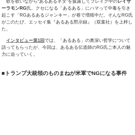
歌を歌いながら“あるあるネタ”を披露してブレイク中の
レイザ
ーラモンRG
氏。クセになる「あるある」にハマって中毒を引き
起こす「RGあるあるジャンキー」が巷で増殖中だ。そんなRG氏
がこのたび、エッセイ集『あるある黙示録』（双葉社）を上梓し
た。
インタビュー第1回
では、「あるある」の奥深い哲学について
語ってもらったが、今回は、あるある伝道師のRG氏ご本人の魅
力に迫っていく。
■トランプ大統領のものまねが米軍でNGになる事件