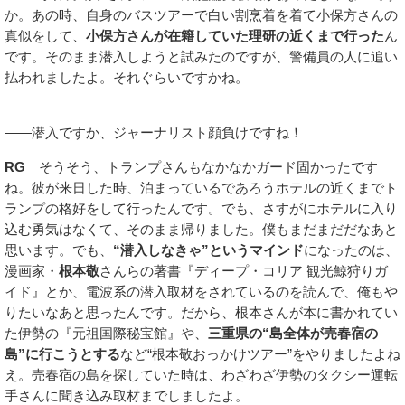
か。あの時、自身のバスツアーで白い割烹着を着て小保方さんの
真似をして、
小保方さんが在籍していた理研の近くまで行った
ん
です。そのまま潜入しようと試みたのですが、警備員の人に追い
払われましたよ。それぐらいですかね。
――潜入ですか、ジャーナリスト顔負けですね！
RG
そうそう、トランプさんもなかなかガード固かったです
ね。彼が来日した時、泊まっているであろうホテルの近くまでト
ランプの格好をして行ったんです。でも、さすがにホテルに入り
込む勇気はなくて、そのまま帰りました。僕もまだまだだなあと
思います。でも、
“潜入しなきゃ”というマインド
になったのは、
漫画家・
根本敬
さんらの著書『ディープ・コリア 観光鯨狩りガ
イド』とか、電波系の潜入取材をされているのを読んで、俺もや
りたいなあと思ったんです。だから、根本さんが本に書かれてい
た伊勢の『元祖国際秘宝館』や、
三重県の“島全体が売春宿の
島”に行こうとする
など“根本敬おっかけツアー”をやりましたよね
え。売春宿の島を探していた時は、わざわざ伊勢のタクシー運転
手さんに聞き込み取材までしましたよ。