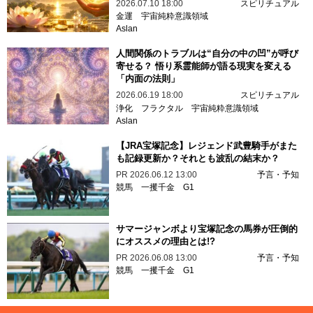
2026.07.10 18:00
スピリチュアル
金運
宇宙純粋意識領域
Aslan
人間関係のトラブルは“自分の中の凹”が呼び
寄せる？ 悟り系霊能師が語る現実を変える
「内面の法則」
2026.06.19 18:00
スピリチュアル
浄化
フラクタル
宇宙純粋意識領域
Aslan
【JRA宝塚記念】レジェンド武豊騎手がまた
も記録更新か？それとも波乱の結末か？
PR
2026.06.12 13:00
予言・予知
競馬
一攫千金
G1
サマージャンボより宝塚記念の馬券が圧倒的
にオススメの理由とは!?
PR
2026.06.08 13:00
予言・予知
競馬
一攫千金
G1