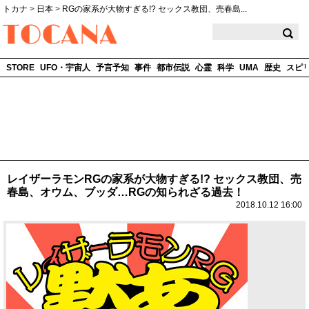
トカナ
>
日本
>
RGの家系が大物すぎる!? セックス教団、売春島...
TOCANA
STORE
UFO・宇宙人
予言予知
事件
都市伝説
心霊
科学
UMA
歴史
スピ
レイザーラモンRGの家系が大物すぎる!? セックス教団、売
春島、オウム、ブッダ…RGの知られざる過去！
2018.10.12 16:00