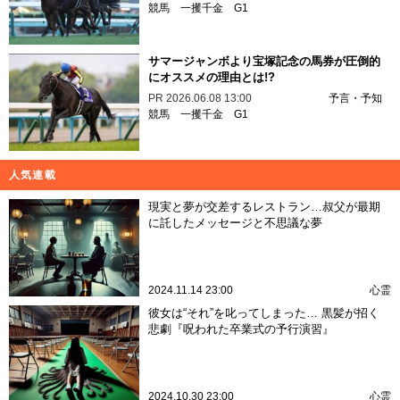
競馬
一攫千金
G1
サマージャンボより宝塚記念の馬券が圧倒的
にオススメの理由とは!?
PR
2026.06.08 13:00
予言・予知
競馬
一攫千金
G1
人気連載
現実と夢が交差するレストラン…叔父が最期
に託したメッセージと不思議な夢
2024.11.14 23:00
心霊
彼女は“それ”を叱ってしまった… 黒髪が招く
悲劇『呪われた卒業式の予行演習』
2024.10.30 23:00
心霊