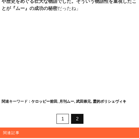
や歴史をめぐる壮大な物語でした。そういう物語性を重視したこ
とが『ムー』の成功の秘密
だったね」
関連キーワード：
ケロッピー前田
,
月刊ムー
,
武田崇元
,
霊的ボリシェヴィキ
1
2
関連記事