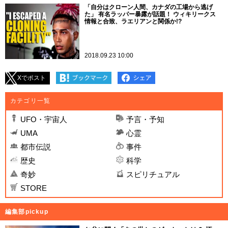
「自分はクローン人間、カナダの工場から逃げ
た」 有名ラッパー暴露が話題！ ウィキリークス
情報と合致、ラエリアンと関係か!?
2018.09.23 10:00
Xでポスト
カテゴリ一覧
UFO・宇宙人
予言・予知
UMA
心霊
都市伝説
事件
歴史
科学
奇妙
スピリチュアル
STORE
編集部pickup