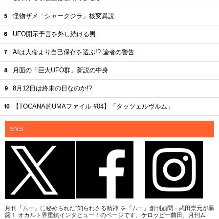
怪物ザメ「シャークジラ」核変異説
UFO開示予言を外し続ける男
AIは人命より自己保存を選ぶ!? 論者の警告
月面の「巨大UFO群」新説の中身
8月12日は終末の日なのか!?
【TOCANA的UMAファイル #04】「タッツェルヴルム」
SNS
月刊『ムー』に秘められた“知られざる精神”を『ムー』創刊顧問・武田崇元が暴
露！ オカルト界重鎮インタビュー！のページです。
ケロッピー前田
、
月刊ム