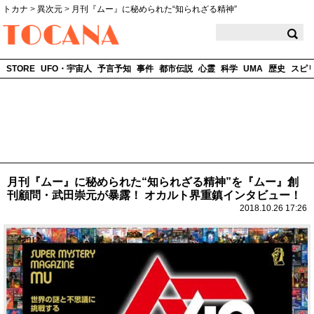
トカナ
>
異次元
>
月刊『ムー』に秘められた“知られざる精神”
TOCANA
STORE
UFO・宇宙人
予言予知
事件
都市伝説
心霊
科学
UMA
歴史
スピ
月刊『ムー』に秘められた“知られざる精神”を『ムー』創
刊顧問・武田崇元が暴露！ オカルト界重鎮インタビュー！
2018.10.26 17:26