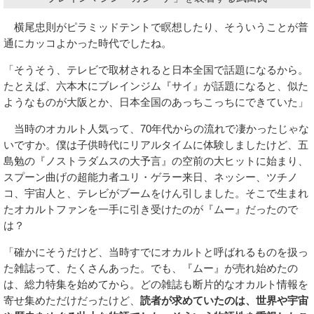
横尾忠則がピラミッドテントで瞑想したり、そういうことが普
通にカッコよかった時代でしたね。
「そうそう、テレビで取材されると日本全国で話題になるから。
たとえば、六本木にブレインジム『サイ』が話題になると、似た
ようなものが大阪とか、日本全国のあっちこっちにできていた」
当時のオカルト人気って、70年代からの流れで凄かったじゃな
いですか。僕は子供時代にリアルタイムに体験しましたけど、五
島勉の『ノストラダムスの大予言』の空前の大ヒットに始まり、
スプーン曲げの超能力者ユリ・ゲラー来日、ネッシー、ツチノ
コ、宇宙人と、テレビがブームをけん引しました。そこで生まれ
たオカルトファンを一手に引き受けたのが『ムー』だったので
は？
「確かにそうだけど、当時すでにオカルトと呼ばれるものを扱っ
た雑誌って、たくさんあった。でも、『ムー』が売れ始めたの
は、総力特集を始めてから。どの雑誌も断片的なオカルト情報を
寄せ集めただけだったけど、
読者が求めていたのは、世界や宇宙