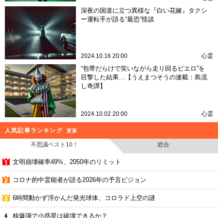
深夜の国道に立つ異様な『白い花嫁』タクシ
ー運転手が語る“最恐”怪談
2024.10.16 20:00
心霊
“包帯だらけで笑いながら走り回るピエロ”を
目撃した結果…【うえまつそうの連載：島流
し奇譚】
2024.10.02 20:00
心霊
人気記事ランキング
更新
不思議ベスト10！
総合
文明崩壊確率49%、2050年のリミット
コロナ的中霊能者が語る2026年の予言ビジョン
6時間動かず浮かんだ発光球体、コロラド上空の謎
核爆弾で小惑星は破壊できるか？