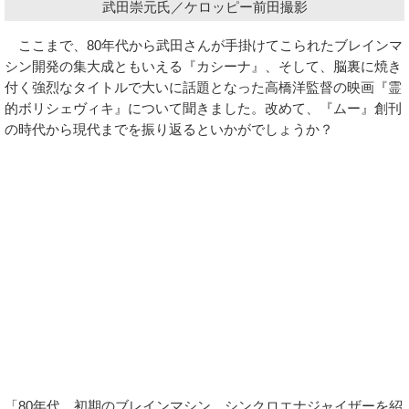
武田崇元氏／ケロッピー前田撮影
ここまで、80年代から武田さんが手掛けてこられたブレインマ
シン開発の集大成ともいえる『カシーナ』、そして、脳裏に焼き
付く強烈なタイトルで大いに話題となった高橋洋監督の映画『霊
的ボリシェヴィキ』について聞きました。改めて、『ムー』創刊
の時代から現代までを振り返るといかがでしょうか？
「80年代、初期のブレインマシン、シンクロエナジャイザーを紹