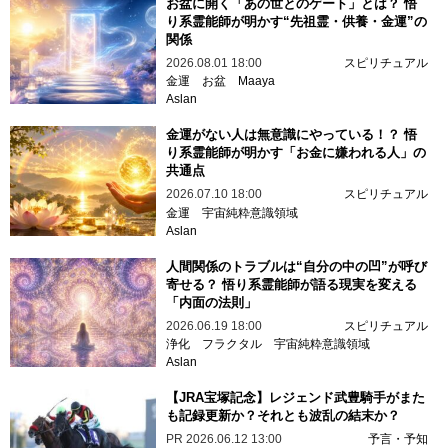
お盆に開く「あの世とのゲート」とは？ 悟
り系霊能師が明かす“先祖霊・供養・金運”の
関係
2026.08.01 18:00
スピリチュアル
金運
お盆
Maaya
Aslan
金運がない人は無意識にやっている！？ 悟
り系霊能師が明かす「お金に嫌われる人」の
共通点
2026.07.10 18:00
スピリチュアル
金運
宇宙純粋意識領域
Aslan
人間関係のトラブルは“自分の中の凹”が呼び
寄せる？ 悟り系霊能師が語る現実を変える
「内面の法則」
2026.06.19 18:00
スピリチュアル
浄化
フラクタル
宇宙純粋意識領域
Aslan
【JRA宝塚記念】レジェンド武豊騎手がまた
も記録更新か？それとも波乱の結末か？
PR
2026.06.12 13:00
予言・予知