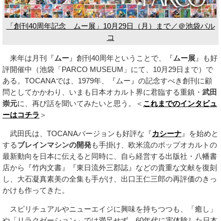
「創刊40周年記念 ムー展」10月29日（月）まで／＠池袋パル
コ
来年は月刊『
ムー
』創刊40周年ということで、『
ムー展
』も好
評開催中（池袋「PARCO MUSEUM」にて、10月29日まで）で
ある。TOCANAでは、1979年、『ムー』の記念すべき創刊に顧
問としてかかわり、いまも日本オカルト界に君臨する重鎮・
武田
崇元
に、再び話を聞いてみたいと思う。＜
これまでのインタビュ
ーはコチラ
＞
武田氏は、TOCANAバージョンも好評な『
カシーナ
』を始めと
する
ブレインマシンの開発
も手掛け、欧米流のポップオカルトの
最新動向を日本に伝えると同時に、自ら経営する出版社・八幡書
店から『竹内文書』『東日流外三郡誌』などの貴重な文献を復刻
し、大石凝真素美の全集も手がけ、出口王仁三郎の再評価のきっ
かけも作ってきた。
スピリチュアルやニューエイジに興味を持ちつつも、「癒し」
や「リラクゼーション」では満足せず、60年代に実体験した日本