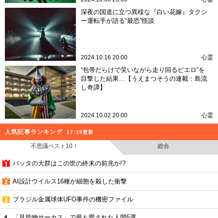
深夜の国道に立つ異様な『白い花嫁』タクシ
ー運転手が語る“最恐”怪談
2024.10.16 20:00
心霊
“包帯だらけで笑いながら走り回るピエロ”を
目撃した結果…【うえまつそうの連載：島流
し奇譚】
2024.10.02 20:00
心霊
人気記事ランキング
17:35更新
不思議ベスト10！
総合
バッタの大群はこの世の終末の前兆か!?
AI設計ウイルス16種が細胞を殺した衝撃
ブラジル金属球体UFO事件の機密ファイル
「見世物サーカス」で最も愛された人間5選