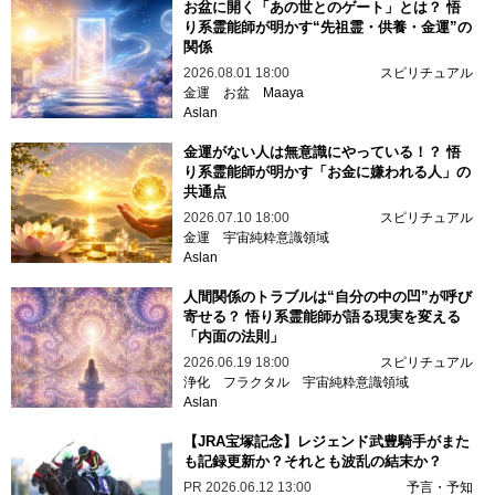
お盆に開く「あの世とのゲート」とは？ 悟
り系霊能師が明かす“先祖霊・供養・金運”の
関係
2026.08.01 18:00
スピリチュアル
金運
お盆
Maaya
Aslan
金運がない人は無意識にやっている！？ 悟
り系霊能師が明かす「お金に嫌われる人」の
共通点
2026.07.10 18:00
スピリチュアル
金運
宇宙純粋意識領域
Aslan
人間関係のトラブルは“自分の中の凹”が呼び
寄せる？ 悟り系霊能師が語る現実を変える
「内面の法則」
2026.06.19 18:00
スピリチュアル
浄化
フラクタル
宇宙純粋意識領域
Aslan
【JRA宝塚記念】レジェンド武豊騎手がまた
も記録更新か？それとも波乱の結末か？
PR
2026.06.12 13:00
予言・予知