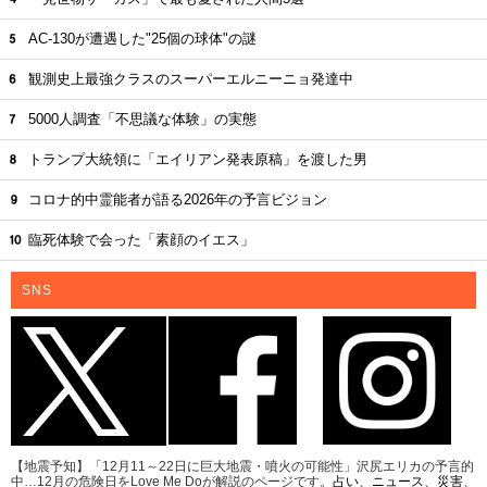
AC-130が遭遇した"25個の球体"の謎
観測史上最強クラスのスーパーエルニーニョ発達中
5000人調査「不思議な体験」の実態
トランプ大統領に「エイリアン発表原稿」を渡した男
コロナ的中霊能者が語る2026年の予言ビジョン
臨死体験で会った「素顔のイエス」
SNS
【地震予知】「12月11～22日に巨大地震・噴火の可能性」沢尻エリカの予言的
中…12月の危険日をLove Me Doが解説のページです。
占い
、
ニュース
、
災害
、