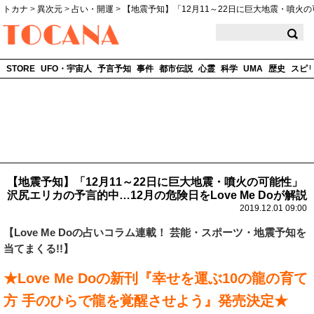
トカナ
>
異次元
>
占い・開運
>
【地震予知】「12月11～22日に巨大地震・噴火の可能
TOCANA
STORE
UFO・宇宙人
予言予知
事件
都市伝説
心霊
科学
UMA
歴史
スピ
【地震予知】「12月11～22日に巨大地震・噴火の可能性」
沢尻エリカの予言的中…12月の危険日をLove Me Doが解説
2019.12.01 09:00
【
Love Me Do
の占いコラム連載！ 芸能・スポーツ・地震予知を
当てまくる!!】
★Love Me Doの新刊『幸せを運ぶ10の龍の育て
方 手のひらで龍を覚醒させよう』発売決定★