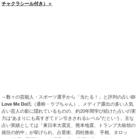
チャクラシール付き）＞
～数々の芸能人・スポーツ選手から「当たる！」と評判の占い師
Love Me Do
氏（通称・ラブちゃん）。メディア露出の多い人気
占い芸人の影に隠れているものの、約20年間学び続けた占いの実
力は“あまりにも高すぎてドン引きされるレベル”だという。主な
占い実績としては「東日本大震災、熊本地震、トランプ大統領の
就任の的中」が挙げられ、占星術、四柱推命、 手相、タロッ