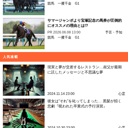
競馬
一攫千金
G1
サマージャンボより宝塚記念の馬券が圧倒的
にオススメの理由とは!?
PR
2026.06.08 13:00
予言・予知
競馬
一攫千金
G1
人気連載
現実と夢が交差するレストラン…叔父が最期
に託したメッセージと不思議な夢
2024.11.14 23:00
心霊
彼女は“それ”を叱ってしまった… 黒髪が招く
悲劇『呪われた卒業式の予行演習』
2024.10.30 23:00
心霊