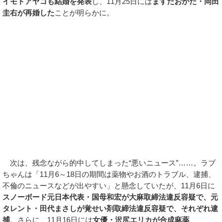
イモトアヤコも結婚を発表
し、11月25日には
ますだおかだ・岡田
圭右が再婚した
ことが明らかに。
次は、残念ながら的中してしまった“悪いニュース”……。ラブ
ちゃんは「11月6～18日の期間は薬物やお酒のトラブル、逮捕、
不倫のニュースなどが出やすい」と懸念していたが、11月6日に
スノーボード元日本代表・国母和宏が大麻取締法違反容疑で、元
タレント・田代まさしが覚せい剤取締法違反容疑で、それぞれ逮
捕
。さらに、11月16日には
女優・沢尻エリカが合成麻薬