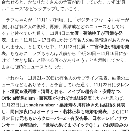
合わせると、かなりたくさんの予言が的中していた。まずは“良
いニュース”をピックアップしていこう。
ラブちゃんが「11月1～7日頃」に「ポジティブなエネルギーが
強ければ有名人の復帰、再婚、再結成などのニュースとして出
る」と述べていた通り、11月4日に
女優・菊池桃子が再婚を発
表
。また「11月11～17日頃にかけて有名人の結婚報道があるかも
しれません」としていた中、11月12日に
嵐・二宮和也が結婚を発
表
。ちなみに、ラブちゃんは以前から「9月30日～11月16日にか
けて『大きな嵐』と呼べる何かがありそう」とも示唆しており、
まさに“嵐”のニュースとなった。
それから「11月21～30日は有名人のサプライズ発表、結婚のニ
ュースなどもありそう」と予言していた通り、11月22日に
タレン
ト・壇蜜＆漫画家・清野とおる、メイプル超合金・安藤なつ、
Official髭男dism・藤原聡がそれぞれ結婚発表した
かと思えば、
11月23日には
back number・栗原寿＆川村ゆきえも結婚を発表
し、同日深夜にはオードリー・若林正恭も結婚を発表
。さらに11
月24日は
元ももいろクローバーZ・有安杏果、日本テレビアナウ
ンサー・尾崎里紗、『世界の果てまでイッテQ！』でお馴染みの