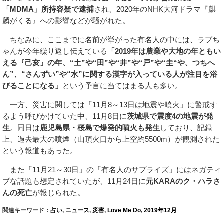
「MDMA」所持容疑で逮捕
され、2020年のNHK大河ドラマ『麒
麟がくる』への影響などが騒がれた。
ちなみに、ここまでに名前が挙がった有名人の中には、ラブち
ゃんが今年繰り返し伝えている
「2019年は農業や大地の年ともい
える『己亥』の年、“土”や“田”や“井”や“戸”や“圭“や、つちへ
ん”、“さんずい”や“水”に関する漢字が入っている人が注目を浴
びることになる」
という予言に当てはまる人も多い。
一方、災害に関しては「11月8～13日は地震や噴火」に警戒す
るよう呼びかけていた中、11月8日に
茨城県で震度4の地震が発
生
。同日は
鹿児島県・桜島で爆発的噴火も発生
しており、記録
上、過去最大の噴煙（山頂火口から上空約5500m）が観測された
という報道もあった。
また「11月21～30日」の「有名人のサプライズ」にはネガティ
ブな話題も想定されていたが、11月24日に
元KARAのク・ハラさ
んの死亡
が報じられた。
関連キーワード：
占い
,
ニュース
,
災害
,
Love Me Do
,
2019年12月