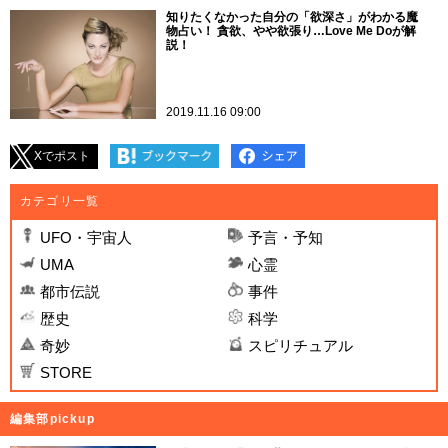
知りたくなかった自分の「欲深さ」がわかる魔
物占い！ 貪欲、やや欲張り…Love Me Doが解
説！
2019.11.16 09:00
Xでポスト
カテゴリ一覧
UFO・宇宙人
予言・予知
UMA
心霊
都市伝説
事件
歴史
科学
奇妙
スピリチュアル
STORE
編集部pickup