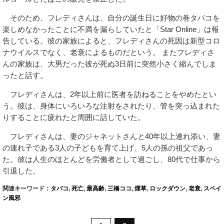
そのため、フレディさんは、自分の誕生日に好物の巻タバコを
楽しめなかったことに不満を漏らしていたと「Star Online」は報
告している。彼の家族によると、フレディさんの死因は新型コロ
ナウイルスでなく、老衰によるものだという。 またフレディさ
んの家族は、大男だった彼が死ぬ3日前に突然小さく縮んでしま
ったと話す。
フレディさんは、2年以上前に医者を訪ねることをやめたとい
う。彼は、身体にいろいろな注射をされたり、管を突っ込まれた
りすることに疲れたと周囲に話していた。
フレディさんは、妻のジャネットさんと40年以上連れ添い、妻
の連れ子である3人の子どもを育て上げ、5人の孫の祖父であっ
た。彼は人生のほとんどを労働者として過ごし、80代で仕事から
引退した。
関連キーワード：
タバコ
,
死亡
,
最高齢
,
三橋ココ
,
煙草
,
ロックダウン
,
老衰
,
スペイ
ン風邪