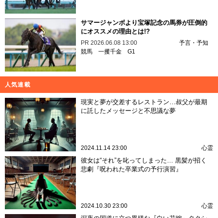
サマージャンボより宝塚記念の馬券が圧倒的
にオススメの理由とは!?
PR
2026.06.08 13:00
予言・予知
競馬
一攫千金
G1
人気連載
現実と夢が交差するレストラン…叔父が最期
に託したメッセージと不思議な夢
2024.11.14 23:00
心霊
彼女は“それ”を叱ってしまった… 黒髪が招く
悲劇『呪われた卒業式の予行演習』
2024.10.30 23:00
心霊