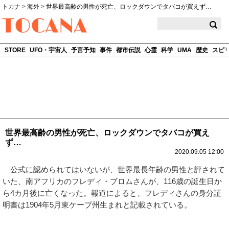
トカナ
>
海外
>
世界最高齢の男性が死亡、ロックダウンでタバコが買えず…
TOCANA
STORE
UFO・宇宙人
予言予知
事件
都市伝説
心霊
科学
UMA
歴史
スピ
世界最高齢の男性が死亡、ロックダウンでタバコが買え
ず…
2020.09.05 12:00
公式に認められてはいないが、世界最長年齢の男性と評されて
いた、南アフリカのフレディ・ブロムさんが、116歳の誕生日か
ら4カ月後に亡くなった。報道によると、フレディさんの身分証
明書は1904年5月東ケープ州生まれと記載されている。