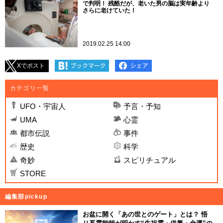
で判明！ 残酷だが、老いた男の脳は実年齢より
さらに老けていた！
2019.02.25 14:00
Xでポスト
カテゴリ一覧
UFO・宇宙人
予言・予知
UMA
心霊
都市伝説
事件
歴史
科学
奇妙
スピリチュアル
STORE
編集部pickup
お盆に開く「あの世とのゲート」とは？ 悟