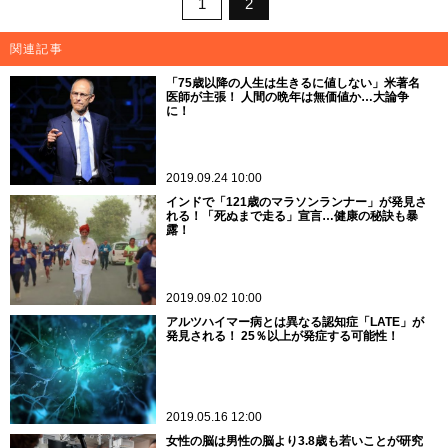
1
2
関連記事
「75歳以降の人生は生きるに値しない」米著名
医師が主張！ 人間の晩年は無価値か…大論争
に！
2019.09.24 10:00
インドで「121歳のマラソンランナー」が発見さ
れる！「死ぬまで走る」宣言…健康の秘訣も暴
露！
2019.09.02 10:00
アルツハイマー病とは異なる認知症「LATE」が
発見される！ 25％以上が発症する可能性！
2019.05.16 12:00
女性の脳は男性の脳より3.8歳も若いことが研究