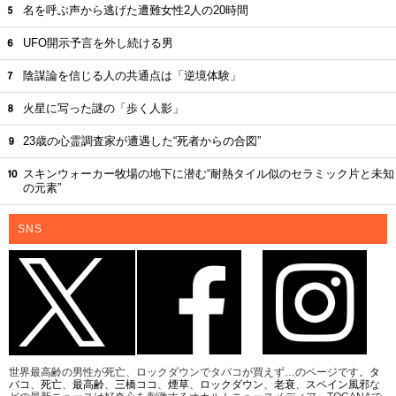
名を呼ぶ声から逃げた遭難女性2人の20時間
UFO開示予言を外し続ける男
陰謀論を信じる人の共通点は「逆境体験」
火星に写った謎の「歩く人影」
23歳の心霊調査家が遭遇した“死者からの合図”
スキンウォーカー牧場の地下に潜む“耐熱タイル似のセラミック片と未知
の元素”
SNS
世界最高齢の男性が死亡、ロックダウンでタバコが買えず…のページです。
タ
バコ
、
死亡
、
最高齢
、
三橋ココ
、
煙草
、
ロックダウン
、
老衰
、
スペイン風邪
な