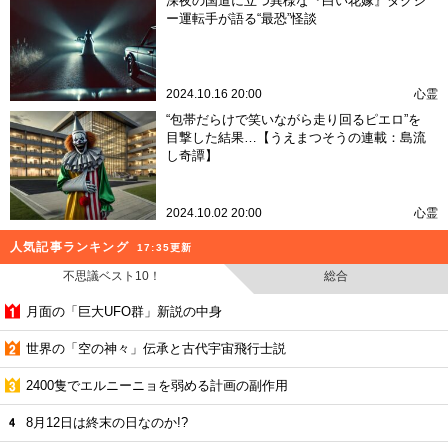
深夜の国道に立つ異様な『白い花嫁』タクシ
ー運転手が語る“最恐”怪談
2024.10.16 20:00
心霊
“包帯だらけで笑いながら走り回るピエロ”を
目撃した結果…【うえまつそうの連載：島流
し奇譚】
2024.10.02 20:00
心霊
人気記事ランキング
17:35更新
不思議ベスト10！
総合
月面の「巨大UFO群」新説の中身
世界の「空の神々」伝承と古代宇宙飛行士説
2400隻でエルニーニョを弱める計画の副作用
8月12日は終末の日なのか!?