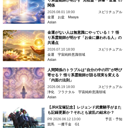
り系霊能師が明かす“先祖霊・供養・金運”の
関係
2026.08.01 18:00
スピリチュアル
金運
お盆
Maaya
Aslan
金運がない人は無意識にやっている！？ 悟
り系霊能師が明かす「お金に嫌われる人」の
共通点
2026.07.10 18:00
スピリチュアル
金運
宇宙純粋意識領域
Aslan
人間関係のトラブルは“自分の中の凹”が呼び
寄せる？ 悟り系霊能師が語る現実を変える
「内面の法則」
2026.06.19 18:00
スピリチュアル
浄化
フラクタル
宇宙純粋意識領域
Aslan
【JRA宝塚記念】レジェンド武豊騎手がまた
も記録更新か？それとも波乱の結末か？
PR
2026.06.12 13:00
予言・予知
競馬
一攫千金
G1