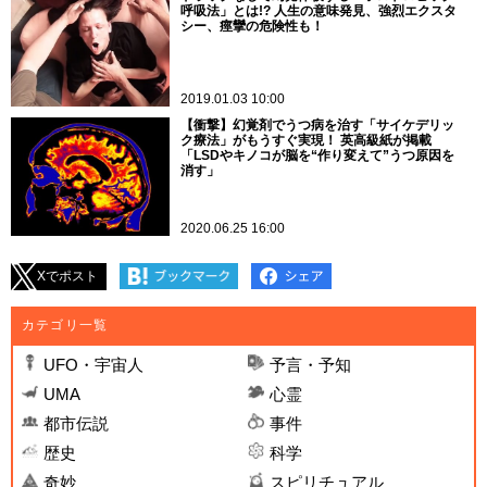
呼吸法」とは!? 人生の意味発見、強烈エクスタ
シー、痙攣の危険性も！
2019.01.03 10:00
【衝撃】幻覚剤でうつ病を治す「サイケデリッ
ク療法」がもうすぐ実現！ 英高級紙が掲載
「LSDやキノコが脳を“作り変えて”うつ原因を
消す」
2020.06.25 16:00
Xでポスト
カテゴリ一覧
UFO・宇宙人
予言・予知
UMA
心霊
都市伝説
事件
歴史
科学
奇妙
スピリチュアル