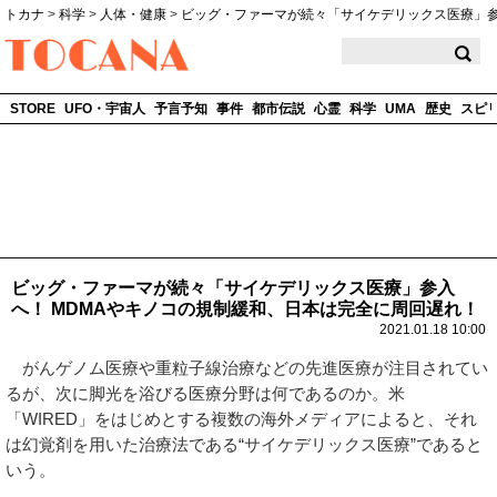
トカナ
>
科学
>
人体・健康
>
ビッグ・ファーマが続々「サイケデリックス医療」
TOCANA
STORE
UFO・宇宙人
予言予知
事件
都市伝説
心霊
科学
UMA
歴史
スピ
ビッグ・ファーマが続々「サイケデリックス医療」参入
へ！ MDMAやキノコの規制緩和、日本は完全に周回遅れ！
2021.01.18 10:00
がんゲノム医療や重粒子線治療などの先進医療が注目されてい
るが、次に脚光を浴びる医療分野は何であるのか。米
「WIRED」をはじめとする複数の海外メディアによると、それ
は幻覚剤を用いた治療法である“サイケデリックス医療”であると
いう。