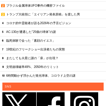
ブラジル金属球体UFO事件の機密ファイル
トランプ大統領に「エイリアン発表原稿」を渡した男
コロナ的中霊能者が語る2026年の予言ビジョン
AC-130が遭遇した"25個の球体"の謎
臨死体験で会った「素顔のイエス」
19世紀のフリークショー出演者たちの実態
またしても火星に謎の「扉」が出現？
文明崩壊確率49%、2050年のリミット
6時間動かず浮かんだ発光球体、コロラド上空の謎
SNS