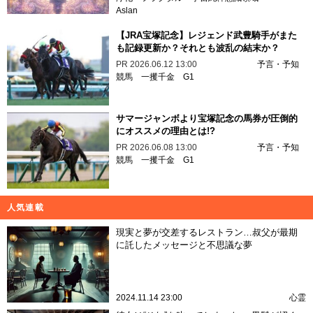
Aslan
【JRA宝塚記念】レジェンド武豊騎手がまた
も記録更新か？それとも波乱の結末か？
PR
2026.06.12 13:00
予言・予知
競馬
一攫千金
G1
サマージャンボより宝塚記念の馬券が圧倒的
にオススメの理由とは!?
PR
2026.06.08 13:00
予言・予知
競馬
一攫千金
G1
人気連載
現実と夢が交差するレストラン…叔父が最期
に託したメッセージと不思議な夢
2024.11.14 23:00
心霊