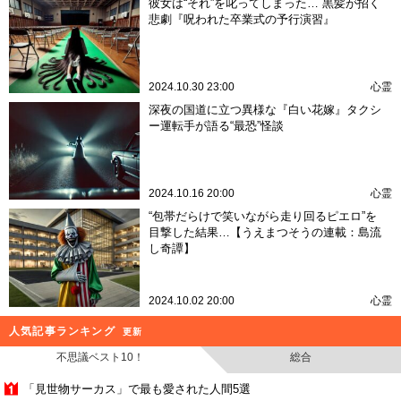
彼女は“それ”を叱ってしまった… 黒髪が招く
悲劇『呪われた卒業式の予行演習』
2024.10.30 23:00
心霊
深夜の国道に立つ異様な『白い花嫁』タクシ
ー運転手が語る“最恐”怪談
2024.10.16 20:00
心霊
“包帯だらけで笑いながら走り回るピエロ”を
目撃した結果…【うえまつそうの連載：島流
し奇譚】
2024.10.02 20:00
心霊
人気記事ランキング
更新
不思議ベスト10！
総合
「見世物サーカス」で最も愛された人間5選