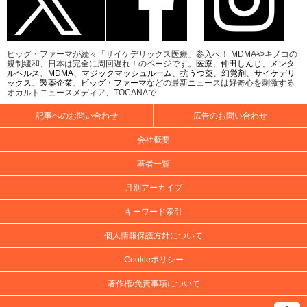
ビッグ・ファーマが続々「サイケデリックス医療」参入へ！ MDMAやキノコの
規制緩和、日本は完全に周回遅れ！のページです。
医療
、
仲田しんじ
、
メンタ
ルヘルス
、
MDMA
、
マジックマッシュルーム
、
抗うつ薬
、
幻覚剤
、
サイケデリ
ックス
、
製薬企業
、
ビッグ・ファーマ
などの最新ニュースは好奇心を刺激する
オカルトニュースメディア、TOCANAで
記事へのお問い合わせ
広告のお問い合わせ
会社概要
著者一覧
月別アーカイブ
キーワード索引
個人情報保護方針について
Cookieポリシー
著作権/免責事項について