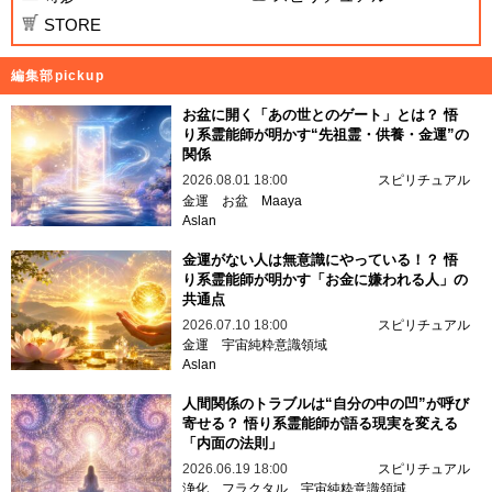
STORE
編集部pickup
お盆に開く「あの世とのゲート」とは？ 悟
り系霊能師が明かす“先祖霊・供養・金運”の
関係
2026.08.01 18:00
スピリチュアル
金運
お盆
Maaya
Aslan
金運がない人は無意識にやっている！？ 悟
り系霊能師が明かす「お金に嫌われる人」の
共通点
2026.07.10 18:00
スピリチュアル
金運
宇宙純粋意識領域
Aslan
人間関係のトラブルは“自分の中の凹”が呼び
寄せる？ 悟り系霊能師が語る現実を変える
「内面の法則」
2026.06.19 18:00
スピリチュアル
浄化
フラクタル
宇宙純粋意識領域