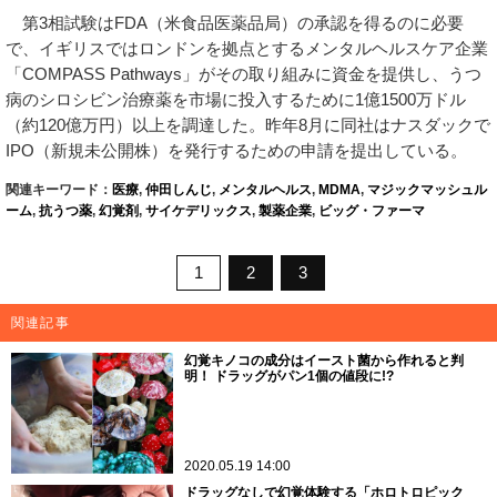
第3相試験はFDA（米食品医薬品局）の承認を得るのに必要
で、イギリスではロンドンを拠点とするメンタルヘルスケア企業
「COMPASS Pathways」がその取り組みに資金を提供し、うつ
病のシロシビン治療薬を市場に投入するために1億1500万ドル
（約120億万円）以上を調達した。昨年8月に同社はナスダックで
IPO（新規未公開株）を発行するための申請を提出している。
関連キーワード：
医療
,
仲田しんじ
,
メンタルヘルス
,
MDMA
,
マジックマッシュル
ーム
,
抗うつ薬
,
幻覚剤
,
サイケデリックス
,
製薬企業
,
ビッグ・ファーマ
1
2
3
関連記事
幻覚キノコの成分はイースト菌から作れると判
明！ ドラッグがパン1個の値段に!?
2020.05.19 14:00
ドラッグなしで幻覚体験する「ホロトロピック