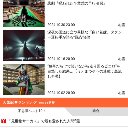
悲劇『呪われた卒業式の予行演習』
2024.10.30 23:00
心霊
深夜の国道に立つ異様な『白い花嫁』タクシ
ー運転手が語る“最恐”怪談
2024.10.16 20:00
心霊
“包帯だらけで笑いながら走り回るピエロ”を
目撃した結果…【うえまつそうの連載：島流
し奇譚】
2024.10.02 20:00
心霊
人気記事ランキング
05:35更新
不思議ベスト10！
総合
「見世物サーカス」で最も愛された人間5選