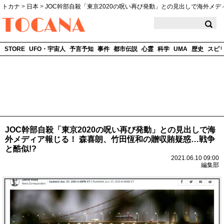
トカナ
>
日本
>
JOC幹部自殺「東京2020の呪い再び発動」との見出しで海外メデ
TOCANA
STORE
UFO・宇宙人
予言予知
事件
都市伝説
心霊
科学
UMA
歴史
スピ
JOC幹部自殺「東京2020の呪い再び発動」との見出しで海
外メディア報じる！ 森喜朗、竹田恆和の贈収賄疑惑…戦争
と酷似!?
2021.06.10 09:00
編集部