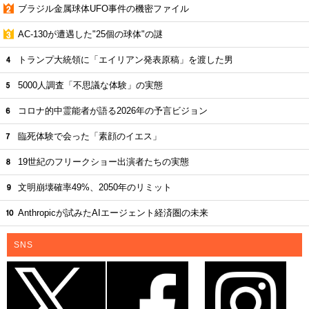
ブラジル金属球体UFO事件の機密ファイル
AC-130が遭遇した"25個の球体"の謎
トランプ大統領に「エイリアン発表原稿」を渡した男
5000人調査「不思議な体験」の実態
コロナ的中霊能者が語る2026年の予言ビジョン
臨死体験で会った「素顔のイエス」
19世紀のフリークショー出演者たちの実態
文明崩壊確率49%、2050年のリミット
Anthropicが試みたAIエージェント経済圏の未来
SNS