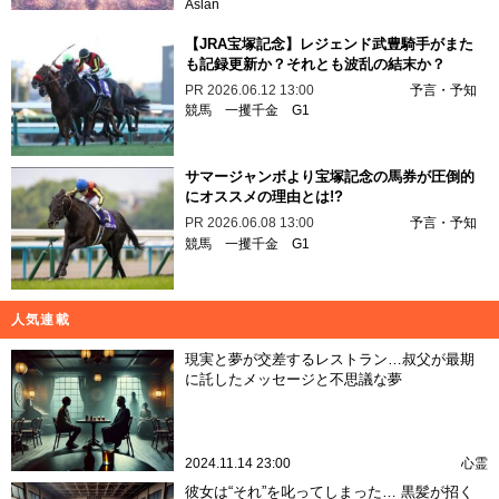
Aslan
【JRA宝塚記念】レジェンド武豊騎手がまた
も記録更新か？それとも波乱の結末か？
PR
2026.06.12 13:00
予言・予知
競馬
一攫千金
G1
サマージャンボより宝塚記念の馬券が圧倒的
にオススメの理由とは!?
PR
2026.06.08 13:00
予言・予知
競馬
一攫千金
G1
人気連載
現実と夢が交差するレストラン…叔父が最期
に託したメッセージと不思議な夢
2024.11.14 23:00
心霊
彼女は“それ”を叱ってしまった… 黒髪が招く