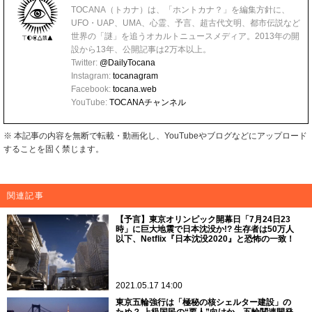
TOCANA（トカナ）は、「ホントカナ？」を編集方針に、
UFO・UAP、UMA、心霊、予言、超古代文明、都市伝説など
世界の「謎」を追うオカルトニュースメディア。2013年の開
設から13年、公開記事は2万本以上。
Twitter:
@DailyTocana
Instagram:
tocanagram
Facebook:
tocana.web
YouTube:
TOCANAチャンネル
※ 本記事の内容を無断で転載・動画化し、YouTubeやブログなどにアップロード
することを固く禁じます。
関連記事
【予言】東京オリンピック開幕日「7月24日23
時」に巨大地震で日本沈没か!? 生存者は50万人
以下、Netflix『日本沈没2020』と恐怖の一致！
2021.05.17 14:00
東京五輪強行は「極秘の核シェルター建設」の
ため？ 上級国民の“要人”向けか…五輪関連開発