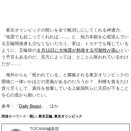
東京オリンピックの呪いを全て帳消しにしてくれる神通力、
「地震でも起こってくれれば……」と、他力本願を心底望んでい
る五輪関係者も少なくないだろう。実は、トカナでも報じている
ように、五輪前の
６月11日に大地震が勃発する可能性が高い
とい
う予言もあるのだ。見方によっては、とことん呪われているわけ
だが……。
海外からも「呪われている」と揶揄される東京オリンピックの
開催に一体いかほどの意義があるのだろうか？ 利権を貪るだけ
貪り尽くして、責任を放棄している上級国民らに天罰が下ること
を心の底から願いたい。
参考：「
Daily Beast
」、ほか
関連キーワード：
呪い
,
東京五輪
,
東京オリンピック
TOCANA編集部