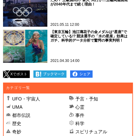
が2040年代まで続く理由！
2021.05.11 12:00
【東京五輪】池江璃花子の金メダルは“星座”で
確定している!? 競泳選手の「水の星座」効果は
ガチ、科学的データ分析で驚愕の事実判明！
2021.04.30 14:00
Xでポスト
カテゴリ一覧
UFO・宇宙人
予言・予知
UMA
心霊
都市伝説
事件
歴史
科学
奇妙
スピリチュアル