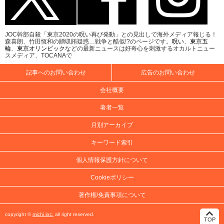
JOC幹部自殺「東京2020の呪い再び発動」との見出しで海外メディア報じる！
森喜朗、竹田恆和の贈収賄疑惑…戦争と酷似!?のページです。
呪い
、
東京五
輪
、
東京オリンピック
などの最新ニュースは好奇心を刺激するオカルトニュー
スメディア、TOCANAで
記事へのお問い合わせ
広告のお問い合わせ
会社概要
著者一覧
月別アーカイブ
キーワード索引
個人情報保護方針について
Cookieポリシー
著作権/免責事項について
copyright ©
michi inc.
all right reserved.
TOP