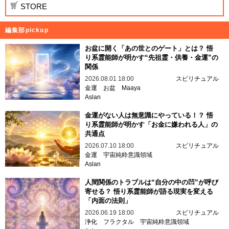
STORE
編集部pickup
お盆に開く「あの世とのゲート」とは？ 悟
り系霊能師が明かす“先祖霊・供養・金運”の
関係
2026.08.01 18:00
スピリチュアル
金運
お盆
Maaya
Aslan
金運がない人は無意識にやっている！？ 悟
り系霊能師が明かす「お金に嫌われる人」の
共通点
2026.07.10 18:00
スピリチュアル
金運
宇宙純粋意識領域
Aslan
人間関係のトラブルは“自分の中の凹”が呼び
寄せる？ 悟り系霊能師が語る現実を変える
「内面の法則」
2026.06.19 18:00
スピリチュアル
浄化
フラクタル
宇宙純粋意識領域