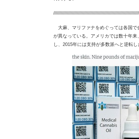
/////////////////////////////////////////////////////////////////////
大麻、マリファナをめぐっては各国で
が異なっている。アメリカでは数十年来、
し、2015年には支持が多数派へと逆転し