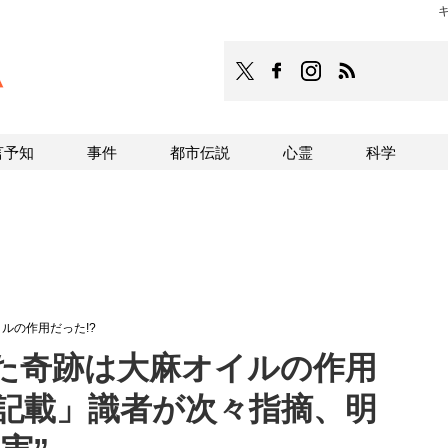
TOCANA
TOCANAのFacebookはこち
TOCANAのinstagra
TOCANAのRS
言予知
事件
都市伝説
心霊
科学
ルの作用だった!?
た奇跡は大麻オイルの作用
に記載」識者が次々指摘、明