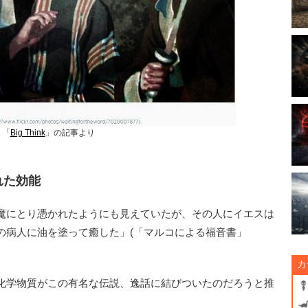
　「
Big Think
」の記事より
れた効能
魔にとり憑かれたようにも見えていたが、その人にイエスは
の病人に油を塗って癒した」(「マルコによる福音書」
カ
化学物質がこの有名な伝説、逸話に結びついたのだろうと推