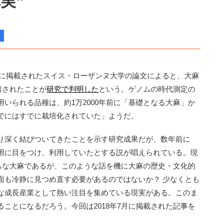
実”
nces』に掲載されたスイス・ローザンヌ大学の論文によると、大麻
培されたことが
研究で判明した
という。ゲノムの時代測定の
いられる品種は、約1万2000年前に「基礎となる大麻」か
でにはすでに栽培化されていた」ようだ。
り深く結びついてきたことを示す研究成果だが、数年前に
用に目をつけ、利用していたとする説が唱えられている。現
がちな大麻であるが、このような話を機に大麻の歴史・文化的
面も冷静に見つめ直す必要があるのではないか？ 少なくとも
な成長産業として熱い注目を集めている現実がある。このま
ことになるだろう。今回は2018年7月に掲載された記事を