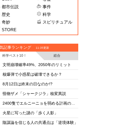
都市伝説
事件
歴史
科学
奇妙
スピリチュアル
STORE
気記事ランキング
11:35更新
科学ベスト10！
総合
・
・
文明崩壊確率49%、2050年のリミット
・
・
核爆弾で小惑星は破壊できるか？
またしても火星に謎
・
・
8月12日は終末の日なのか!?
臨死体験で会った「
・
・
怪物ザメ「シャークジラ」核変異説
文明崩壊確率49%、2
・
・
2400隻でエルニーニョを弱める計画の副作用
・
・
火星に写った謎の「歩く人影」
核爆弾で小惑星は破
・
・
陰謀論を信じる人の共通点は「逆境体験」
8月12日は終末の日な