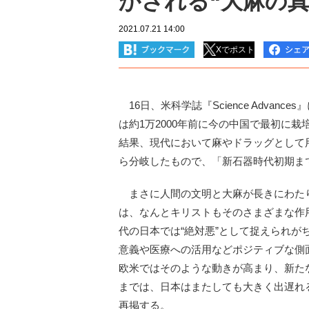
かされる“大麻の真
2021.07.21 14:00
Xでポスト
16日、米科学誌『Science Adva
は約1万2000年前に今の中国で最初に栽
結果、現代において麻やドラッグとして用
ら分岐したもので、「新石器時代初期ま
まさに人間の文明と大麻が長きにわた
は、なんとキリストもそのさまざまな作
代の日本では“絶対悪”として捉えられ
意義や医療への活用などポジティブな側
欧米ではそのような動きが高まり、新た
までは、日本はまたしても大きく出遅れる
再掲する。