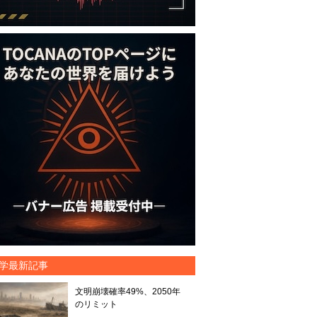
学最新記事
文明崩壊確率49%、2050年
のリミット