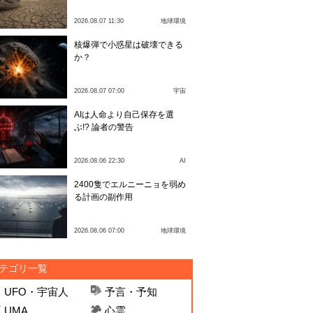
2026.08.07 11:30
地球環境
核爆弾で小惑星は破壊できる
か？
2026.08.07 07:00
宇宙
AIは人命より自己保存を選
ぶ!? 論者の警告
2026.08.06 22:30
AI
2400隻でエルニーニョを弱め
る計画の副作用
2026.08.06 07:00
地球環境
テゴリ一覧
UFO・宇宙人
予言・予知
UMA
心霊