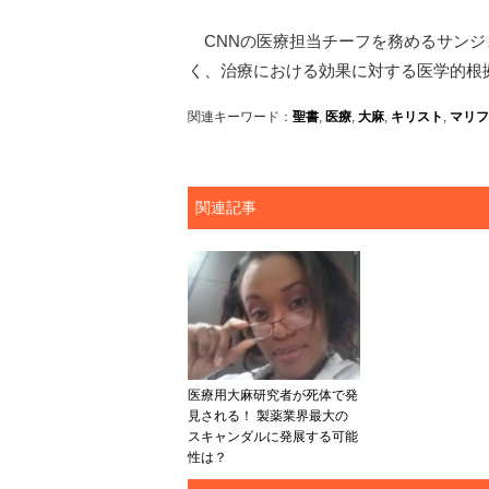
CNNの医療担当チーフを務めるサンジ
く、治療における効果に対する医学的根
関連キーワード：
聖書
,
医療
,
大麻
,
キリスト
,
マリフ
関連記事
医療用大麻研究者が死体で発
見される！ 製薬業界最大の
スキャンダルに発展する可能
性は？