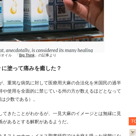
麻オイル　「
Big Think
」の記事より
々に塗って痛みを癒した？
が、重篤な病気に対して医療用大麻の合法化を米国民の過半
持や使用を全面的に禁じている州の方が数えるほどとなって
州は少数である）。
してきたことがわかるが、一見大麻のイメージとは無縁に見
T
係があるとする解釈があるようだ。
あるストーナー・イエス聖書研究では大麻を吸った状態にな