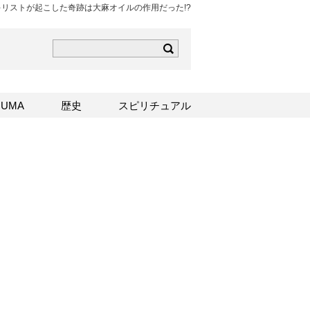
キリストが起こした奇跡は大麻オイルの作用だった!?
ら
mはこちら
Sはこちら
UMA
歴史
スピリチュアル