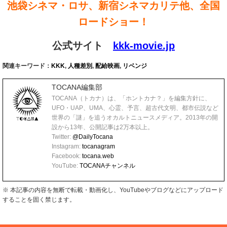
池袋シネマ・ロサ、新宿シネマカリテ他、全国
ロードショー！
公式サイト
kkk-movie.jp
関連キーワード：
KKK
,
人種差別
,
配給映画
,
リベンジ
TOCANA編集部
TOCANA（トカナ）は、「ホントカナ？」を編集方針に、
UFO・UAP、UMA、心霊、予言、超古代文明、都市伝説など
世界の「謎」を追うオカルトニュースメディア。2013年の開
設から13年、公開記事は2万本以上。
Twitter:
@DailyTocana
Instagram:
tocanagram
Facebook:
tocana.web
YouTube:
TOCANAチャンネル
※ 本記事の内容を無断で転載・動画化し、YouTubeやブログなどにアップロード
することを固く禁じます。