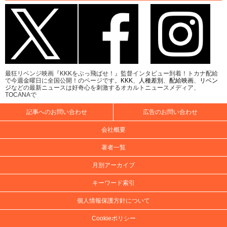
最狂リベンジ映画『KKKをぶっ飛ばせ！』監督インタビュー到着！トカナ配給
で今週金曜日に全国公開！のページです。
KKK
、
人種差別
、
配給映画
、
リベン
ジ
などの最新ニュースは好奇心を刺激するオカルトニュースメディア、
TOCANAで
記事へのお問い合わせ
広告のお問い合わせ
会社概要
著者一覧
月別アーカイブ
キーワード索引
個人情報保護方針について
Cookieポリシー