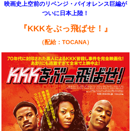
映画史上空前のリベンジ・バイオレンス巨編が
ついに日本上陸！
『KKKをぶっ飛ばせ！』
（配給：TOCANA）