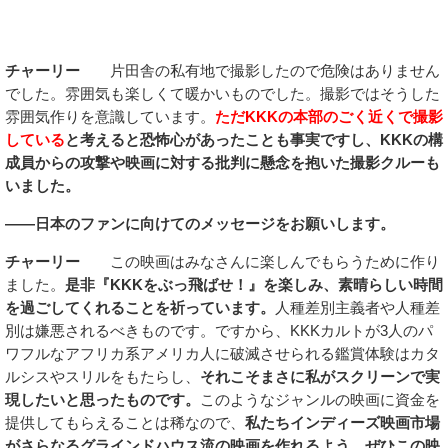
チャーリー
片田舎の私有地で撮影したので危険はありません
でした。雰囲気も楽しくて暖かいものでした。撮影ではそうした
雰囲気作りを意識しています。
ただKKKの本部のごく近くで撮影
している
と考えると恐怖心があったことも事実ですし、KKKの構
成員からの攻撃や映画に対する批判に懸念を抱いた撮影クルーも
いました。
――日本のファンに向けてのメッセージをお願いします。
チャーリー
この映画はみなさんに楽しんでもらうために作り
ました。
是非『KKKをぶっ飛ばせ！』を楽しみ、素晴らしい時間
を過ごしてくれることを祈っています。
人種差別主義者や人種差
別は嫌悪されるべきものです。ですから、KKKカルトが3人のパ
ワフルなアフリカ系アメリカ人に破滅させられる鑑賞体験はカタ
ルシスやスリルをもたらし、
それこそまさに私がスクリーンで実
現したいと思ったものです。
このようなジャンルの映画に資金を
提供してもらえることは稀なので、
私たちインディーズ映画市場
がさらなるグラインドハウス流の映画を作れるよう、ぜひこの映