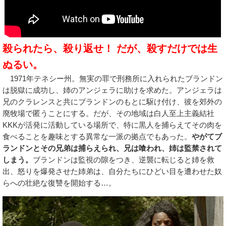
殺られたら、殺り返せ！ だが、殺すだけでは生
ぬるい。
1971年テネシー州。無実の罪で刑務所に入れられたブランドン
は脱獄に成功し、姉のアンジェラに助けを求めた。アンジェラは
兄のクラレンスと共にブランドンのもとに駆け付け、彼を郊外の
廃牧場で匿うことにする。だが、その地域は白人至上主義結社
KKKが活発に活動している場所で、特に黒人を捕らえてその肉を
食べることを趣味とする異常な一派の拠点でもあった。
やがてブ
ランドンとその兄弟は捕らえられ、兄は喰われ、姉は監禁されて
しまう。
ブランドンは監視の隙をつき、逆襲に転じると姉を救
出、怒りを爆発させた姉弟は、自分たちにひどい目を遭わせた奴
らへの壮絶な復讐を開始する…。