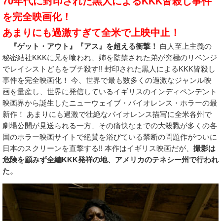
70年代に封印された黒人によるKKK皆殺し事件
を完全映画化！
あまりにも過激すぎて全米で上映中止！
『ゲット・アウト』『アス』を超える衝撃！
白人至上主義の
秘密結社KKKに兄を喰われ、姉を監禁された弟が究極のリベンジ
でレイシストどもをブチ殺す!! 封印された黒人によるKKK皆殺し
事件を完全映画化！ 今、世界で最も数多くの過激なジャンル映
画を量産し、世界に発信しているイギリスのインディペンデント
映画界から誕生したニューウェイブ・バイオレンス・ホラーの最
新作！ あまりにも過激で壮絶なバイオレンス描写に全米各州で
劇場公開が見送られる一方、その痛快なまでの大殺戮が多くの各
国のホラー映画サイトで絶賛を浴びている禁断の問題作がついに
日本のスクリーンを直撃する!! 本作はイギリス映画だが、
撮影は
危険を顧みず全編KKK発祥の地、アメリカのテネシー州で行われ
た。