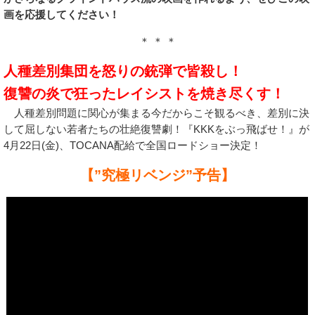
画を応援してください！
＊ ＊ ＊
人種差別集団を怒りの銃弾で皆殺し！
復讐の炎で狂ったレイシストを焼き尽くす！
人種差別問題に関心が集まる今だからこそ観るべき、差別に決
して屈しない若者たちの壮絶復讐劇！『KKKをぶっ飛ばせ！』が
4月22日(金)、TOCANA配給で全国ロードショー決定！
【”究極リベンジ”予告】