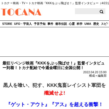
トカナ
>
映画・TV
>
トカナ映画『KKKをぶっ飛ばせ！』監督インタビュー（4/22
TOCANA
STORE
UFO・宇宙人
予言予知
事件
都市伝説
心霊
科学
UMA
歴史
スピ
最狂リベンジ映画『KKKをぶっ飛ばせ！』監督インタビュ
ー到着！トカナ配給で今週金曜日に全国公開！
2022.04.20 15:00
構成＝編集部
黒人を喰い、犯す、KKK鬼畜レイシスト軍団を
殲滅せよ!
『ゲット・アウト』『アス』を超える衝撃！