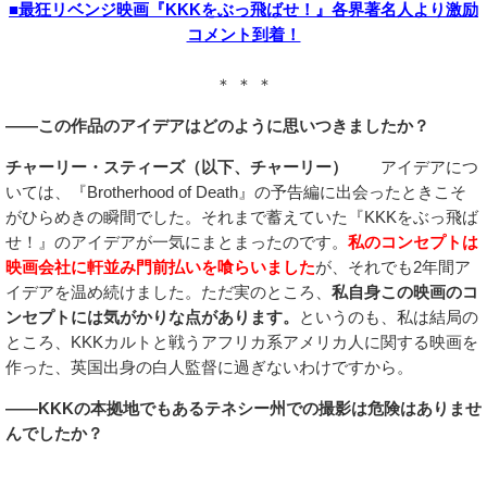
■最狂リベンジ映画『KKKをぶっ飛ばせ！』各界著名人より激励
コメント到着！
＊ ＊ ＊
――この作品のアイデアはどのように思いつきましたか？
チャーリー・スティーズ（以下、チャーリー）
アイデアにつ
いては、『Brotherhood of Death』の予告編に出会ったときこそ
がひらめきの瞬間でした。それまで蓄えていた『KKKをぶっ飛ば
せ！』のアイデアが一気にまとまったのです。
私のコンセプトは
映画会社に軒並み門前払いを喰らいました
が、それでも2年間ア
イデアを温め続けました。ただ実のところ、
私自身この映画のコ
ンセプトには気がかりな点があります。
というのも、私は結局の
ところ、KKKカルトと戦うアフリカ系アメリカ人に関する映画を
作った、英国出身の白人監督に過ぎないわけですから。
――KKKの本拠地でもあるテネシー州での撮影は危険はありませ
んでしたか？