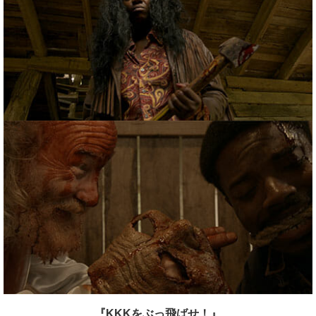
『KKKをぶっ飛ばせ！』