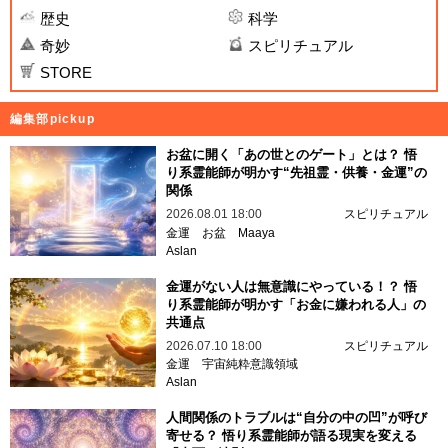
歴史
科学
奇妙
スピリチュアル
STORE
編集部pickup
お盆に開く「あの世とのゲート」とは？ 悟
り系霊能師が明かす“先祖霊・供養・金運”の
関係
2026.08.01 18:00
スピリチュアル
金運
お盆
Maaya
Aslan
金運がない人は無意識にやっている！？ 悟
り系霊能師が明かす「お金に嫌われる人」の
共通点
2026.07.10 18:00
スピリチュアル
金運
宇宙純粋意識領域
Aslan
人間関係のトラブルは“自分の中の凹”が呼び
寄せる？ 悟り系霊能師が語る現実を変える