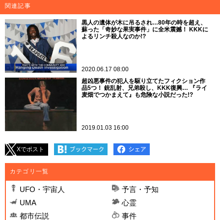
関連記事
黒人の遺体が木に吊るされ…80年の時を超え、
蘇った「奇妙な果実事件」に全米震撼！ KKKに
よるリンチ殺人なのか!?
2020.06.17 08:00
超凶悪事件の犯人を駆り立てたフィクション作
品5つ！ 銃乱射、兄弟殺し、KKK復興… 『ライ
麦畑でつかまえて』も危険な小説だった!?
2019.01.03 16:00
Xでポスト
カテゴリ一覧
UFO・宇宙人
予言・予知
UMA
心霊
都市伝説
事件