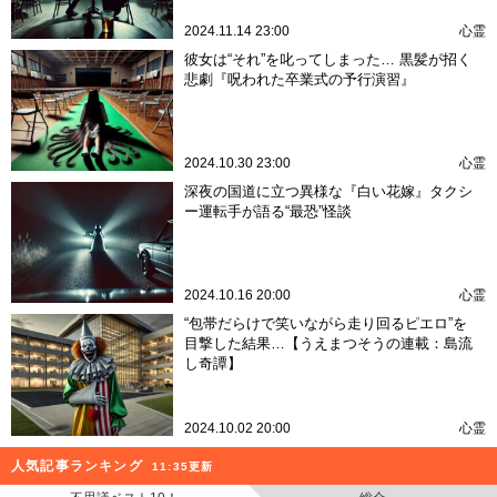
2024.11.14 23:00
心霊
彼女は“それ”を叱ってしまった… 黒髪が招く
悲劇『呪われた卒業式の予行演習』
2024.10.30 23:00
心霊
深夜の国道に立つ異様な『白い花嫁』タクシ
ー運転手が語る“最恐”怪談
2024.10.16 20:00
心霊
“包帯だらけで笑いながら走り回るピエロ”を
目撃した結果…【うえまつそうの連載：島流
し奇譚】
2024.10.02 20:00
心霊
人気記事ランキング
11:35更新