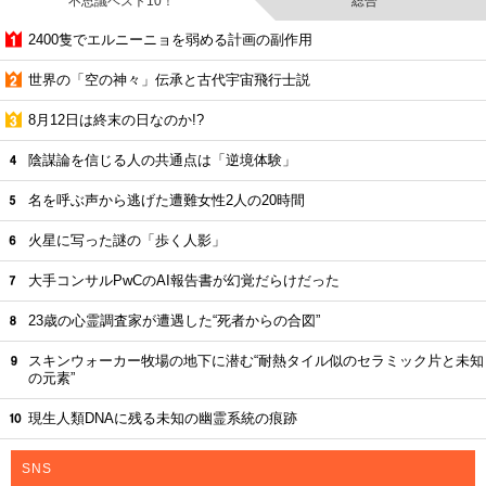
不思議ベスト10！
総合
2400隻でエルニーニョを弱める計画の副作用
世界の「空の神々」伝承と古代宇宙飛行士説
8月12日は終末の日なのか!?
陰謀論を信じる人の共通点は「逆境体験」
名を呼ぶ声から逃げた遭難女性2人の20時間
火星に写った謎の「歩く人影」
大手コンサルPwCのAI報告書が幻覚だらけだった
23歳の心霊調査家が遭遇した“死者からの合図”
スキンウォーカー牧場の地下に潜む“耐熱タイル似のセラミック片と未知
の元素”
現生人類DNAに残る未知の幽霊系統の痕跡
SNS