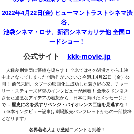
2022年4月22日(金) ヒューマントラストシネマ渋
谷、
池袋シネマ・ロサ、新宿シネマカリテ他 全国ロ
ードショー！
公式サイト
kkk-movie.jp
人種差別集団に警鐘を鳴らす！ 全米ではその過激さから上映
中止となってしまった問題作がいよいよ今週末4月22日（金）公
開！ 前代未聞、タブーの映画化に成功した若き野心家、チャー
リー・スティーズ監督のインタビューが到着！ 全米をドン引き
させた過激なアイデアの着想から、日本に向けたメッセージま
で…
歴史に名を残すリベンジ・バイオレンス巨編を見逃すな！
（※本インタビュー記事は劇場販売パンフレットからの一部抜粋
となります）
各界著名人より激励コメントも到着！