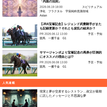
「内面の法則」
2026.06.19 18:00
スピリチュアル
浄化
フラクタル
宇宙純粋意識領域
Aslan
【JRA宝塚記念】レジェンド武豊騎手がまた
も記録更新か？それとも波乱の結末か？
PR
2026.06.12 13:00
予言・予知
競馬
一攫千金
G1
サマージャンボより宝塚記念の馬券が圧倒的
にオススメの理由とは!?
PR
2026.06.08 13:00
予言・予知
競馬
一攫千金
G1
人気連載
現実と夢が交差するレストラン…叔父が最期
に託したメッセージと不思議な夢