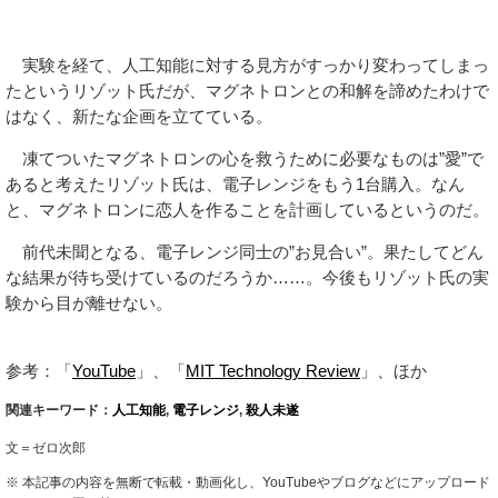
実験を経て、人工知能に対する見方がすっかり変わってしまっ
たというリゾット氏だが、マグネトロンとの和解を諦めたわけで
はなく、新たな企画を立てている。
凍てついたマグネトロンの心を救うために必要なものは”愛”で
あると考えたリゾット氏は、電子レンジをもう1台購入。なん
と、マグネトロンに恋人を作ることを計画しているというのだ。
前代未聞となる、電子レンジ同士の”お見合い”。果たしてどん
な結果が待ち受けているのだろうか……。今後もリゾット氏の実
験から目が離せない。
参考：「
YouTube
」、「
MIT Technology Review
」、ほか
関連キーワード：
人工知能
,
電子レンジ
,
殺人未遂
文＝ゼロ次郎
※ 本記事の内容を無断で転載・動画化し、YouTubeやブログなどにアップロード