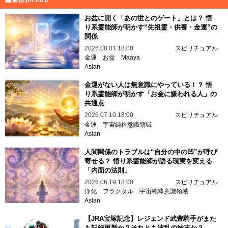
編集部pickup
お盆に開く「あの世とのゲート」とは？ 悟
り系霊能師が明かす“先祖霊・供養・金運”の
関係
2026.08.01 18:00
スピリチュアル
金運
お盆
Maaya
Aslan
金運がない人は無意識にやっている！？ 悟
り系霊能師が明かす「お金に嫌われる人」の
共通点
2026.07.10 18:00
スピリチュアル
金運
宇宙純粋意識領域
Aslan
人間関係のトラブルは“自分の中の凹”が呼び
寄せる？ 悟り系霊能師が語る現実を変える
「内面の法則」
2026.06.19 18:00
スピリチュアル
浄化
フラクタル
宇宙純粋意識領域
Aslan
【JRA宝塚記念】レジェンド武豊騎手がまた
も記録更新か？それとも波乱の結末か？