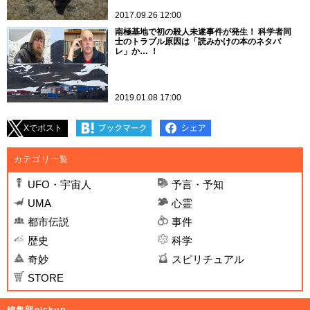
2017.09.26 12:00
南極基地で初の殺人未遂事件が発生！ 科学者同
士のトラブル原因は「読みかけの本のネタバ
レ」か… ！
2019.01.08 17:00
Xでポスト
カテゴリ一覧
UFO・宇宙人
予言・予知
UMA
心霊
都市伝説
事件
歴史
科学
奇妙
スピリチュアル
STORE