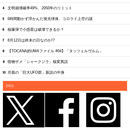
文明崩壊確率49%、2050年のリミット
6時間動かず浮かんだ発光球体、コロラド上空の謎
核爆弾で小惑星は破壊できるか？
8月12日は終末の日なのか!?
【TOCANA的UMAファイル #04】「タッツェルヴルム」
怪物ザメ「シャークジラ」核変異説
月面の「巨大UFO群」新説の中身
SNS