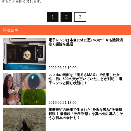
することを固く禁じます。
1
2
3
関連記事
電子レンジは本当に体に悪いのか!? 今も陰謀渦
巻く議論を整理
2022.03.28 19:00
スマホの画面を「明るさMAX」で使用した女
性、目に500の穴が空いていたことが判明！ 電
子レンジと同じ状態に！
2019.02.21 18:00
軍事技術の転用で生まれた“身近な製品”を徹底
解説！ 最新鋭「光学迷彩」を真っ先に導入しそ
うな日本の会社も？