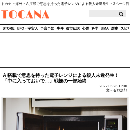
トカナ
>
海外
>
AI搭載で意思を持った電子レンジによる殺人未遂発生
>
3ページ目
TOCANA
STORE
UFO・宇宙人
予言予知
事件
都市伝説
心霊
科学
UMA
歴史
スピ
AI搭載で意思を持った電子レンジによる殺人未遂発生！
「中に入っておいで…」戦慄の一部始終
2022.05.26 11:30
文＝ゼロ次郎