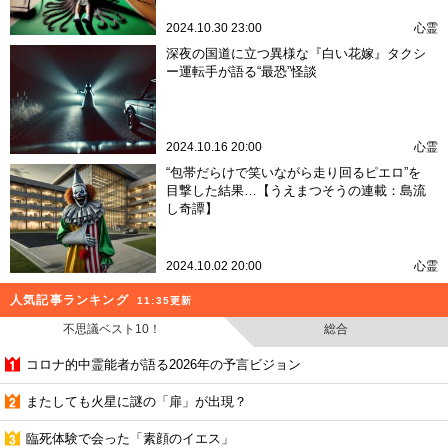
2024.10.30 23:00
心霊
深夜の国道に立つ異様な『白い花嫁』タクシ
ー運転手が語る“最恐”怪談
2024.10.16 20:00
心霊
“包帯だらけで笑いながら走り回るピエロ”を
目撃した結果…【うえまつそうの連載：島流
し奇譚】
2024.10.02 20:00
心霊
人気記事ランキング
11:35更新
不思議ベスト10！
総合
コロナ的中霊能者が語る2026年の予言ビジョン
またしても火星に謎の「扉」が出現？
臨死体験で会った「素顔のイエス」