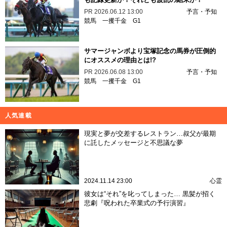
PR
2026.06.12 13:00
予言・予知
競馬
一攫千金
G1
サマージャンボより宝塚記念の馬券が圧倒的
にオススメの理由とは!?
PR
2026.06.08 13:00
予言・予知
競馬
一攫千金
G1
人気連載
現実と夢が交差するレストラン…叔父が最期
に託したメッセージと不思議な夢
2024.11.14 23:00
心霊
彼女は“それ”を叱ってしまった… 黒髪が招く
悲劇『呪われた卒業式の予行演習』