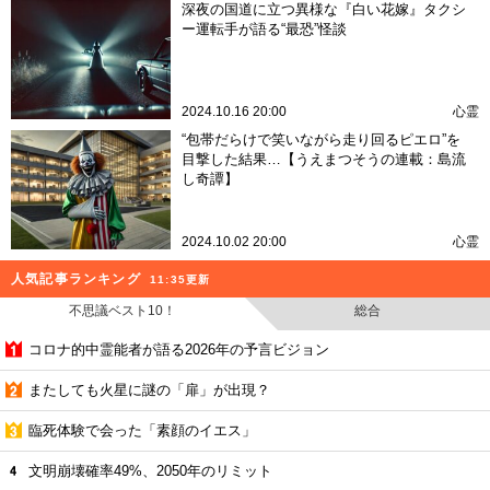
深夜の国道に立つ異様な『白い花嫁』タクシ
ー運転手が語る“最恐”怪談
2024.10.16 20:00
心霊
“包帯だらけで笑いながら走り回るピエロ”を
目撃した結果…【うえまつそうの連載：島流
し奇譚】
2024.10.02 20:00
心霊
人気記事ランキング
11:35更新
不思議ベスト10！
総合
コロナ的中霊能者が語る2026年の予言ビジョン
またしても火星に謎の「扉」が出現？
臨死体験で会った「素顔のイエス」
文明崩壊確率49%、2050年のリミット