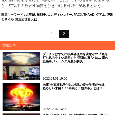
と、空気中の放射性物質をひきつける可能性があるという。
関連キーワード：
北朝鮮
,
核戦争
,
コンディショナー
,
PAC3
,
THAAD
,
グアム
,
弾道
ミサイル
,
第三次世界大戦
1
2
関連記事
プーチンはすでに核兵器使用を決意か!? 「最も
打ち込みやすい場所」と“三重の裏”とは… 露の
思惑をジェームズ斉藤が解説
2022.04.01 19:00
米露“全面核戦争”後の地球の姿を学者が分析、
恐ろしい末路！ 10年続く「核の冬」とは!?
2022.03.02 14:00