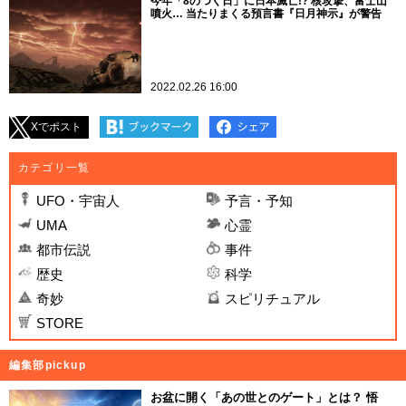
今年「8のつく日」に日本滅亡!? 核攻撃、富士山
噴火… 当たりまくる預言書『日月神示』が警告
2022.02.26 16:00
Xでポスト
カテゴリ一覧
UFO・宇宙人
予言・予知
UMA
心霊
都市伝説
事件
歴史
科学
奇妙
スピリチュアル
STORE
編集部pickup
お盆に開く「あの世とのゲート」とは？ 悟