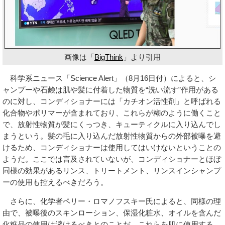
画像は「
BigThink
」より引用
科学系ニュース「Science Alert」（8月16日付）によると、シ
ャンプーや石鹸は肌や髪に付着した物質を“洗い流す”作用がある
のに対し、コンディショナーには「カチオン活性剤」と呼ばれる
化合物やポリマーが含まれており、これらが糊のように働くこと
で、放射性物質が髪にくっつき、キューティクルに入り込んでし
まうという。髪の毛に入り込んだ放射性物質からの外部被曝を避
けるため、コンディショナーは使用してはいけないということの
ようだ。ここでは言及されていないが、コンディショナーとほぼ
同様の効果があるリンス、トリートメント、リンスインシャンプ
ーの使用も控えるべきだろう。
さらに、化学者ペリー・ロマノフスキー氏によると、同様の理
由で、被曝後のスキンローション、保湿化粧水、オイルを含んだ
化粧品の使用は避けるべきとのことだ。これらを肌に使用する