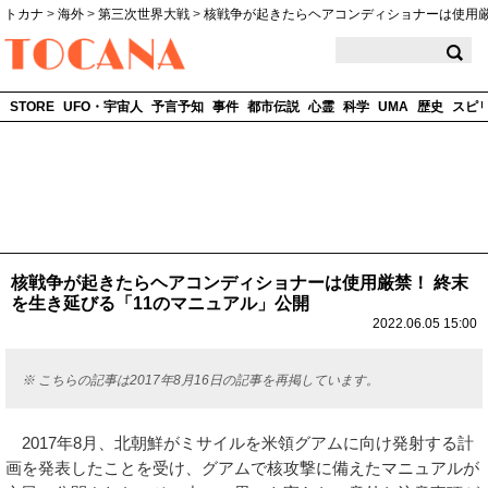
トカナ
>
海外
>
第三次世界大戦
>
核戦争が起きたらヘアコンディショナーは使用
TOCANA
STORE
UFO・宇宙人
予言予知
事件
都市伝説
心霊
科学
UMA
歴史
スピ
核戦争が起きたらヘアコンディショナーは使用厳禁！ 終末
を生き延びる「11のマニュアル」公開
2022.06.05 15:00
※ こちらの記事は2017年8月16日の記事を再掲しています。
2017年8月、北朝鮮がミサイルを米領グアムに向け発射する計
画を発表したことを受け、グアムで核攻撃に備えたマニュアルが