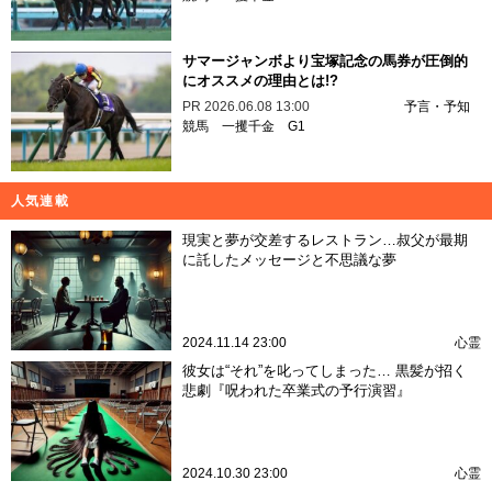
サマージャンボより宝塚記念の馬券が圧倒的
にオススメの理由とは!?
PR
2026.06.08 13:00
予言・予知
競馬
一攫千金
G1
人気連載
現実と夢が交差するレストラン…叔父が最期
に託したメッセージと不思議な夢
2024.11.14 23:00
心霊
彼女は“それ”を叱ってしまった… 黒髪が招く
悲劇『呪われた卒業式の予行演習』
2024.10.30 23:00
心霊