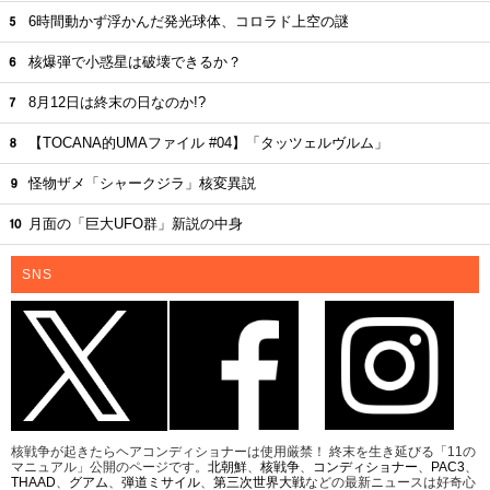
6時間動かず浮かんだ発光球体、コロラド上空の謎
核爆弾で小惑星は破壊できるか？
8月12日は終末の日なのか!?
【TOCANA的UMAファイル #04】「タッツェルヴルム」
怪物ザメ「シャークジラ」核変異説
月面の「巨大UFO群」新説の中身
SNS
核戦争が起きたらヘアコンディショナーは使用厳禁！ 終末を生き延びる「11の
マニュアル」公開のページです。
北朝鮮
、
核戦争
、
コンディショナー
、
PAC3
、
THAAD
、
グアム
、
弾道ミサイル
、
第三次世界大戦
などの最新ニュースは好奇心