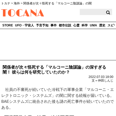
トカナ
>
海外
>
関係者が次々怪死する「マルコーニ陰謀論」の闇
TOCANA
STORE
UFO・宇宙人
予言予知
事件
都市伝説
心霊
科学
UMA
歴史
スピ
関係者が次々怪死する「マルコーニ陰謀論」の深すぎる
闇！ 彼らは何を研究していたのか？
2022.07.03 18:00
文＝仲田しんじ
社員の不審死が続いていた冷戦下の軍事企業「マルコーニ・エ
レクトロニック・システムズ」の闇に関する続報が届いている。
BAEシステムズに統合された後も謎の死亡事件が続いていたので
ある。