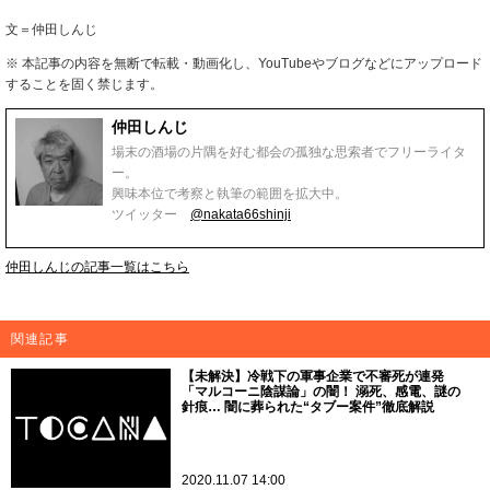
文＝仲田しんじ
※ 本記事の内容を無断で転載・動画化し、YouTubeやブログなどにアップロード
することを固く禁じます。
仲田しんじ
場末の酒場の片隅を好む都会の孤独な思索者でフリーライタ
ー。
興味本位で考察と執筆の範囲を拡大中。
ツイッター
@nakata66shinji
仲田しんじの記事一覧はこちら
関連記事
【未解決】冷戦下の軍事企業で不審死が連発
「マルコーニ陰謀論」の闇！ 溺死、感電、謎の
針痕… 闇に葬られた“タブー案件”徹底解説
2020.11.07 14:00