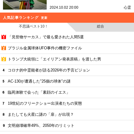
2024.10.02 20:00
心霊
人気記事ランキング
更新
不思議ベスト10！
総合
「見世物サーカス」で最も愛された人間5選
ブラジル金属球体UFO事件の機密ファイル
トランプ大統領に「エイリアン発表原稿」を渡した男
コロナ的中霊能者が語る2026年の予言ビジョン
AC-130が遭遇した"25個の球体"の謎
臨死体験で会った「素顔のイエス」
19世紀のフリークショー出演者たちの実態
またしても火星に謎の「扉」が出現？
文明崩壊確率49%、2050年のリミット