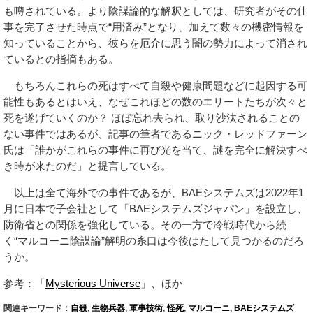
も噂されている。より陰謀論的な解釈としては、研究者がその仕
事を完了させた時点で“用済み”となり、加えて数々の機密情報を
知っていることから、彼らを厄介に思う闇の勢力によって消され
ているとの指摘もある。
もちろんこれらの死はすべて自殺や健康問題などに起因する可
能性もあるとはいえ、なぜこれほどの数のエリートたちが次々と
死を遂げていくのか？ ほぼ忘れ去られ、取り沙汰されることの
ない事件ではあるが、記事の筆者であるニック・レッドファーン
氏は「誰かがこれらの事件に再び光を当て、謎を完全に解決すべ
き時が来たのだ」と提言している。
以上は全て海外での事件であるが、BAEシステムズは2022年1
月に日本で子会社として「BAEシステムズジャパン」を設立し、
防衛省との関係を強化している。その一方で冷戦時代から続
く“マルコーニ陰謀論”解明の糸口は今後はたして見つかるのだろ
うか。
参考：「
Mysterious Universe
」、ほか
関連キーワード：
自殺
,
生物兵器
,
軍事技術
,
怪死
,
マルコーニ
,
BAEシステムズ