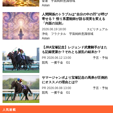
金運
宇宙純粋意識領域
Aslan
人間関係のトラブルは“自分の中の凹”が呼び
寄せる？ 悟り系霊能師が語る現実を変える
「内面の法則」
2026.06.19 18:00
スピリチュアル
浄化
フラクタル
宇宙純粋意識領域
Aslan
【JRA宝塚記念】レジェンド武豊騎手がまた
も記録更新か？それとも波乱の結末か？
PR
2026.06.12 13:00
予言・予知
競馬
一攫千金
G1
サマージャンボより宝塚記念の馬券が圧倒的
にオススメの理由とは!?
PR
2026.06.08 13:00
予言・予知
競馬
一攫千金
G1
人気連載