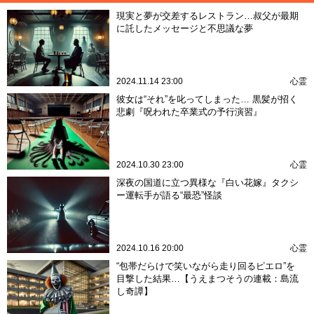
現実と夢が交差するレストラン…叔父が最期
に託したメッセージと不思議な夢
2024.11.14 23:00
心霊
彼女は“それ”を叱ってしまった… 黒髪が招く
悲劇『呪われた卒業式の予行演習』
2024.10.30 23:00
心霊
深夜の国道に立つ異様な『白い花嫁』タクシ
ー運転手が語る“最恐”怪談
2024.10.16 20:00
心霊
“包帯だらけで笑いながら走り回るピエロ”を
目撃した結果…【うえまつそうの連載：島流
し奇譚】