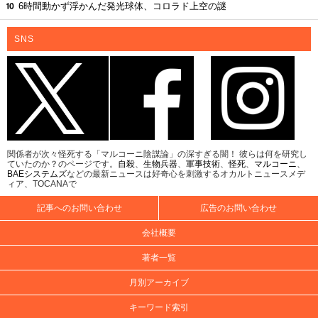
6時間動かず浮かんだ発光球体、コロラド上空の謎
SNS
関係者が次々怪死する「マルコーニ陰謀論」の深すぎる闇！ 彼らは何を研究し
ていたのか？のページです。
自殺
、
生物兵器
、
軍事技術
、
怪死
、
マルコーニ
、
BAEシステムズ
などの最新ニュースは好奇心を刺激するオカルトニュースメデ
ィア、TOCANAで
記事へのお問い合わせ
広告のお問い合わせ
会社概要
著者一覧
月別アーカイブ
キーワード索引