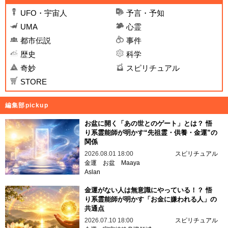
UFO・宇宙人
予言・予知
UMA
心霊
都市伝説
事件
歴史
科学
奇妙
スピリチュアル
STORE
編集部pickup
お盆に開く「あの世とのゲート」とは？ 悟
り系霊能師が明かす“先祖霊・供養・金運”の
関係
2026.08.01 18:00
スピリチュアル
金運
お盆
Maaya
Aslan
金運がない人は無意識にやっている！？ 悟
り系霊能師が明かす「お金に嫌われる人」の
共通点
2026.07.10 18:00
スピリチュアル