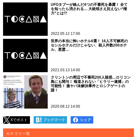
UFOタブーが絡んだ4つの不審死を暴露！ 全て
を知ったら消される… 大統領さえ抗えない“権
力”とは!?
2022.05.12 17:00
世界の本当に怖いホテル6選！ 16人不可解死の
セシルホテルだけじゃない、殺人件数200ホテ
ル、悪霊…
2021.03.13 14:00
クリントンの周辺で不審死200人疑惑…ロリコン
島にも関与！ 報道されない「ヒラリー逮捕」の
可能性！ 激ヤバ未解決事件とロシアゲートの
謎！
2020.08.12 14:00
Xでポスト
カテゴリ一覧