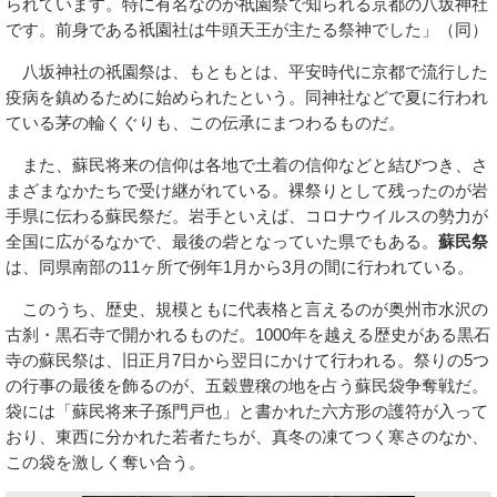
られています。特に有名なのが祇園祭で知られる京都の八坂神社
です。前身である祇園社は牛頭天王が主たる祭神でした」（同）
八坂神社の祇園祭は、もともとは、平安時代に京都で流行した
疫病を鎮めるために始められたという。同神社などで夏に行われ
ている茅の輪くぐりも、この伝承にまつわるものだ。
また、蘇民将来の信仰は各地で土着の信仰などと結びつき、さ
まざまなかたちで受け継がれている。裸祭りとして残ったのが岩
手県に伝わる蘇民祭だ。岩手といえば、コロナウイルスの勢力が
全国に広がるなかで、最後の砦となっていた県でもある。
蘇民祭
は、同県南部の11ヶ所で例年1月から3月の間に行われている。
このうち、歴史、規模ともに代表格と言えるのが奥州市水沢の
古刹・黒石寺で開かれるものだ。1000年を越える歴史がある黒石
寺の蘇民祭は、旧正月7日から翌日にかけて行われる。祭りの5つ
の行事の最後を飾るのが、五穀豊穣の地を占う蘇民袋争奪戦だ。
袋には「蘇民将来子孫門戸也」と書かれた六方形の護符が入って
おり、東西に分かれた若者たちが、真冬の凍てつく寒さのなか、
この袋を激しく奪い合う。