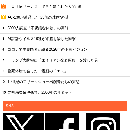
「見世物サーカス」で最も愛された人間5選
AC-130が遭遇した"25個の球体"の謎
5000人調査「不思議な体験」の実態
AI設計ウイルス16種が細胞を殺した衝撃
コロナ的中霊能者が語る2026年の予言ビジョン
トランプ大統領に「エイリアン発表原稿」を渡した男
臨死体験で会った「素顔のイエス」
19世紀のフリークショー出演者たちの実態
文明崩壊確率49%、2050年のリミット
SNS