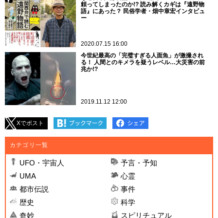
頼ってしまったのか!? 読み解くカギは『遠野物
語』にあった？ 民俗学者・畑中章宏インタビュ
ー
2020.07.15 16:00
今世紀最高の「完璧すぎる人面魚」が激撮され
る！ 人間とのキメラを疑うレベル…大災害の前
兆か!?
2019.11.12 12:00
Xでポスト
カテゴリ一覧
UFO・宇宙人
予言・予知
UMA
心霊
都市伝説
事件
歴史
科学
奇妙
スピリチュアル