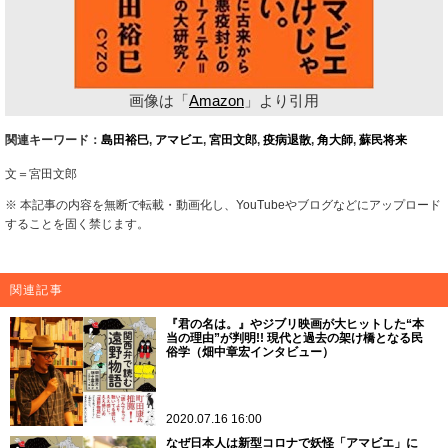
画像は「
Amazon
」より引用
関連キーワード：
島田裕巳
,
アマビエ
,
宮田文郎
,
疫病退散
,
角大師
,
蘇民将来
文＝宮田文郎
※ 本記事の内容を無断で転載・動画化し、YouTubeやブログなどにアップロード
することを固く禁じます。
関連記事
『君の名は。』やジブリ映画が大ヒットした“本
当の理由”が判明!! 現代と過去の架け橋となる民
俗学（畑中章宏インタビュー）
2020.07.16 16:00
なぜ日本人は新型コロナで妖怪「アマビエ」に