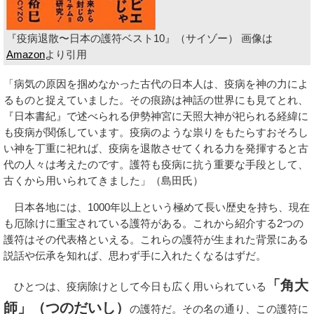
『疫病退散〜日本の護符ベスト10』（サイゾー） 画像は
Amazon
より引用
「病気の原因を掴めなかった古代の日本人は、疫病を神の力によ
るものと捉えていました。その痕跡は神話の世界にも見てとれ、
『日本書紀』で述べられる伊勢神宮に天照大神が祀られる経緯に
も疫病が関係しています。疫病のような祟りをもたらすおそろし
い神を丁重に祀れば、疫病を退散させてくれる力を発揮すると古
代の人々は考えたのです。護符も疫病に抗う重要な手段として、
古くから用いられてきました」（島田氏）
日本各地には、1000年以上という極めて長い歴史を持ち、現在
も厄除けに重宝されている護符がある。これから紹介する2つの
護符はその代表格といえる。これらの護符が生まれた背景にある
説話や伝承を知れば、思わず手に入れたくなるはずだ。
「角大
ひとつは、疫病除けとして今日も広く用いられている
師」（つのだいし）
の護符だ。その名の通り、この護符に