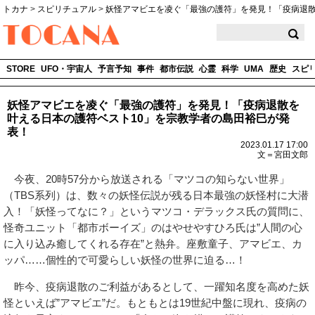
トカナ
>
スピリチュアル
>
妖怪アマビエを凌ぐ「最強の護符」を発見！「疫病退散
TOCANA
STORE
UFO・宇宙人
予言予知
事件
都市伝説
心霊
科学
UMA
歴史
スピ
妖怪アマビエを凌ぐ「最強の護符」を発見！「疫病退散を
叶える日本の護符ベスト10」を宗教学者の島田裕巳が発
表！
2023.01.17 17:00
文＝宮田文郎
今夜、20時57分から放送される「マツコの知らない世界」
（TBS系列）は、数々の妖怪伝説が残る日本最強の妖怪村に大潜
入！「妖怪ってなに？」というマツコ・デラックス氏の質問に、
怪奇ユニット「都市ボーイズ」のはやせやすひろ氏は”人間の心
に入り込み癒してくれる存在”と熱弁。座敷童子、アマビエ、カ
ッパ……個性的で可愛らしい妖怪の世界に迫る…！
昨今、疫病退散のご利益があるとして、一躍知名度を高めた妖
怪といえば”アマビエ”だ。もともとは19世紀中盤に現れ、疫病の