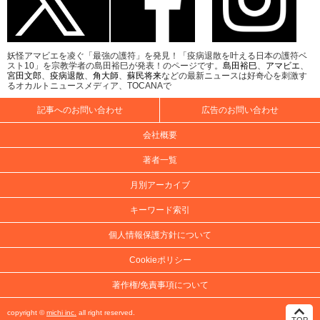
妖怪アマビエを凌ぐ「最強の護符」を発見！「疫病退散を叶える日本の護符ベ
スト10」を宗教学者の島田裕巳が発表！のページです。
島田裕巳
、
アマビエ
、
宮田文郎
、
疫病退散
、
角大師
、
蘇民将来
などの最新ニュースは好奇心を刺激す
るオカルトニュースメディア、TOCANAで
記事へのお問い合わせ
広告のお問い合わせ
会社概要
著者一覧
月別アーカイブ
キーワード索引
個人情報保護方針について
Cookieポリシー
著作権/免責事項について
copyright ©
michi inc.
all right reserved.