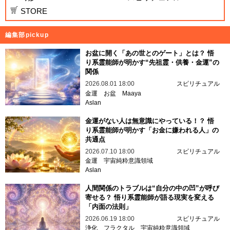
STORE
編集部pickup
お盆に開く「あの世とのゲート」とは？ 悟
り系霊能師が明かす“先祖霊・供養・金運”の
関係
2026.08.01 18:00
スピリチュアル
金運
お盆
Maaya
Aslan
金運がない人は無意識にやっている！？ 悟
り系霊能師が明かす「お金に嫌われる人」の
共通点
2026.07.10 18:00
スピリチュアル
金運
宇宙純粋意識領域
Aslan
人間関係のトラブルは“自分の中の凹”が呼び
寄せる？ 悟り系霊能師が語る現実を変える
「内面の法則」
2026.06.19 18:00
スピリチュアル
浄化
フラクタル
宇宙純粋意識領域