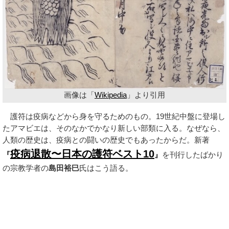
画像は「
Wikipedia
」より引用
護符は疫病などから身を守るためのもの。19世紀中盤に登場し
たアマビエは、そのなかでかなり新しい部類に入る。なぜなら、
人類の歴史は、疫病との闘いの歴史でもあったからだ。新著
疫病退散〜日本の護符ベスト10
『
』
を刊行したばかり
の宗教学者の
島田裕巳
氏はこう語る。