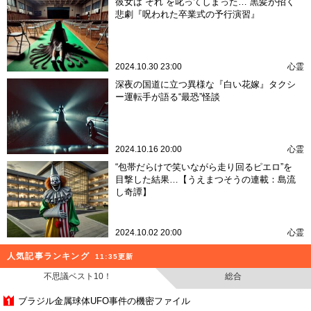
彼女は“それ”を叱ってしまった… 黒髪が招く
悲劇『呪われた卒業式の予行演習』
2024.10.30 23:00
心霊
深夜の国道に立つ異様な『白い花嫁』タクシ
ー運転手が語る“最恐”怪談
2024.10.16 20:00
心霊
“包帯だらけで笑いながら走り回るピエロ”を
目撃した結果…【うえまつそうの連載：島流
し奇譚】
2024.10.02 20:00
心霊
人気記事ランキング
11:35更新
不思議ベスト10！
総合
ブラジル金属球体UFO事件の機密ファイル