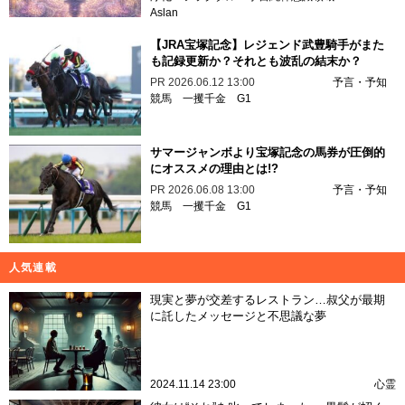
Aslan
【JRA宝塚記念】レジェンド武豊騎手がまた
も記録更新か？それとも波乱の結末か？
PR
2026.06.12 13:00
予言・予知
競馬
一攫千金
G1
サマージャンボより宝塚記念の馬券が圧倒的
にオススメの理由とは!?
PR
2026.06.08 13:00
予言・予知
競馬
一攫千金
G1
人気連載
現実と夢が交差するレストラン…叔父が最期
に託したメッセージと不思議な夢
2024.11.14 23:00
心霊