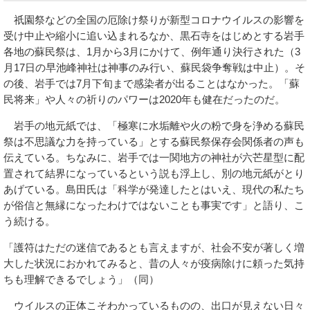
祇園祭などの全国の厄除け祭りが新型コロナウイルスの影響を
受け中止や縮小に追い込まれるなか、黒石寺をはじめとする岩手
各地の蘇民祭は、1月から3月にかけて、例年通り決行された（3
月17日の早池峰神社は神事のみ行い、蘇民袋争奪戦は中止）。そ
の後、岩手では7月下旬まで感染者が出ることはなかった。「蘇
民将来」や人々の祈りのパワーは2020年も健在だったのだ。
岩手の地元紙では、「極寒に水垢離や火の粉で身を浄める蘇民
祭は不思議な力を持っている」とする蘇民祭保存会関係者の声も
伝えている。ちなみに、岩手では一関地方の神社が六芒星型に配
置されて結界になっているという説も浮上し、別の地元紙がとり
あげている。島田氏は「科学が発達したとはいえ、現代の私たち
が俗信と無縁になったわけではないことも事実です」と語り、こ
う続ける。
「護符はただの迷信であるとも言えますが、社会不安が著しく増
大した状況におかれてみると、昔の人々が疫病除けに頼った気持
ちも理解できるでしょう」（同）
ウイルスの正体こそわかっているものの、出口が見えない日々