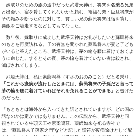
嫁取りのための旅の途中だった武塔天神は、将来を名乗る兄弟
と出会い、宿を貸してくれないかと頼む。裕福な弟・巨旦将来が
その頼みを断ったのに対して、貧しい兄の蘇民将来は宿を貸し、
粟飯をご馳走するなどしてもてなした。
数年後、嫁取りに成功した武塔天神はお礼がしたいと蘇民将来
のもとを再度訪れる。子の有無を聞かれた蘇民将来が妻と子ども
がいると答えたところ、武塔天神は、茅の輪を腰に着けておくよ
うに命じた。するとその夜、茅の輪を着けていない者は殺され、
滅ぼされてしまう。
武塔天神は、私は素戔嗚尊（すさのおのみこと）だと名乗り、
「これから疫病が流行したときには、蘇民将来の子孫だと言って
茅の輪を腰に着けていればそれを免れることができる」
と告げた
のだった。
「もともとは海外から入ってきた話とされていますが、どの国の
話なのかは定かではありません。この伝説から、武塔天神と同一
視されている牛頭天王や素戔嗚尊、薬師如来を祀る寺社で
は、“蘇民将来子孫家之門”などと記した護符が疫病除けとして配