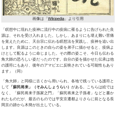
画像は「
Wikipedia
」より引用
「瞑想中に現れた疫神に流行中の疫病に罹るように告げられた良
源は、それを受け入れました。しかし、あまりにも堪え難い苦痛
を覚えたために、天台宗に伝わる瞑想法を実践し、疫神を追い出
します。良源はこのときの自らの姿を弟子に描かせると、疫病よ
けとして配るように命じました。その際の姿こそ、今日も伝わる
角大師の恐ろしい姿だったのです。自分の姿を描かせた伝承は他
の護符にもあり、後年のアマビエに反映されている可能性もあり
ます」（同）
「角大師」と同様に古くから用いられ、各地で残っている護符と
して
「蘇民将来」（そみんしょうらい）
がある。こちらは絵では
なく、「蘇民将来子孫家之門」「蘇民将来之子孫者」などと書か
れたものだが、最古のものでは平安京遷都よりさらに前となる長
岡京の跡から木簡が出土している。