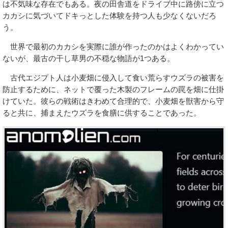
は不気味な存在でもある。夜の田舎道をドライブ中に路傍に立つ
カカシに気づいてドキっとした体験を持つ人も少なくないだろ
う。
世界で最初のカカシを実際に誰が作ったのかはよくわかってい
ないが、最古の干し草男の不穏な物語が1つある。
古代エジプト人は小麦畑に侵入して食い荒らすウズラの被害を
防止するために、ネットで覆った木製のフレームの罠を畑に仕掛
けていた。彼らの戦術はきわめて合理的で、小麦畑を獣害から守
ると共に、捕まえたウズラを食膳に供することであった。