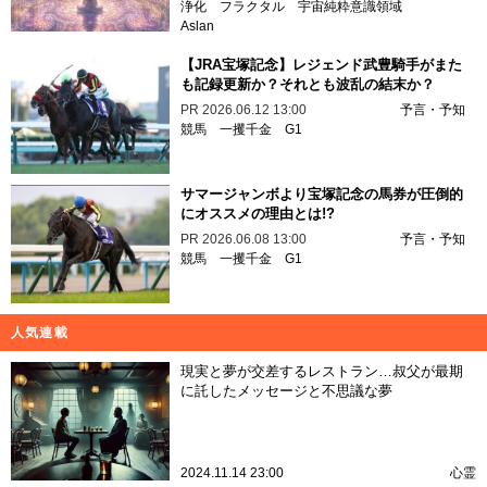
浄化
フラクタル
宇宙純粋意識領域
Aslan
【JRA宝塚記念】レジェンド武豊騎手がまた
も記録更新か？それとも波乱の結末か？
PR
2026.06.12 13:00
予言・予知
競馬
一攫千金
G1
サマージャンボより宝塚記念の馬券が圧倒的
にオススメの理由とは!?
PR
2026.06.08 13:00
予言・予知
競馬
一攫千金
G1
人気連載
現実と夢が交差するレストラン…叔父が最期
に託したメッセージと不思議な夢
2024.11.14 23:00
心霊