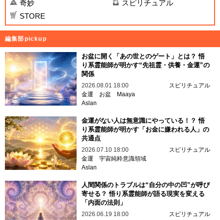
奇妙
スピリチュアル
STORE
編集部pickup
お盆に開く「あの世とのゲート」とは？ 悟
り系霊能師が明かす“先祖霊・供養・金運”の
関係
2026.08.01 18:00
スピリチュアル
金運
お盆
Maaya
Aslan
金運がない人は無意識にやっている！？ 悟
り系霊能師が明かす「お金に嫌われる人」の
共通点
2026.07.10 18:00
スピリチュアル
金運
宇宙純粋意識領域
Aslan
人間関係のトラブルは“自分の中の凹”が呼び
寄せる？ 悟り系霊能師が語る現実を変える
「内面の法則」
2026.06.19 18:00
スピリチュアル