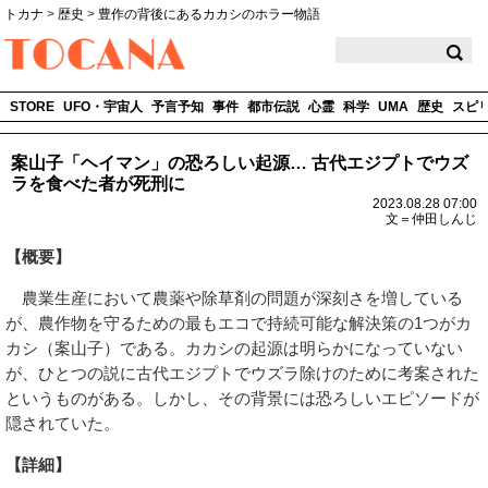
トカナ
>
歴史
>
豊作の背後にあるカカシのホラー物語
TOCANA
STORE
UFO・宇宙人
予言予知
事件
都市伝説
心霊
科学
UMA
歴史
スピ
案山子「ヘイマン」の恐ろしい起源… 古代エジプトでウズ
ラを食べた者が死刑に
2023.08.28 07:00
文＝仲田しんじ
【概要】
農業生産において農薬や除草剤の問題が深刻さを増している
が、農作物を守るための最もエコで持続可能な解決策の1つがカ
カシ（案山子）である。カカシの起源は明らかになっていない
が、ひとつの説に古代エジプトでウズラ除けのために考案された
というものがある。しかし、その背景には恐ろしいエピソードが
隠されていた。
【詳細】