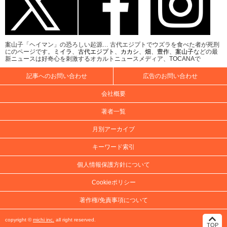
案山子「ヘイマン」の恐ろしい起源… 古代エジプトでウズラを食べた者が死刑
にのページです。
ミイラ
、
古代エジプト
、
カカシ
、
畑
、
豊作
、
案山子
などの最
新ニュースは好奇心を刺激するオカルトニュースメディア、TOCANAで
記事へのお問い合わせ
広告のお問い合わせ
会社概要
著者一覧
月別アーカイブ
キーワード索引
個人情報保護方針について
Cookieポリシー
著作権/免責事項について
copyright ©
michi inc.
all right reserved.
TOP