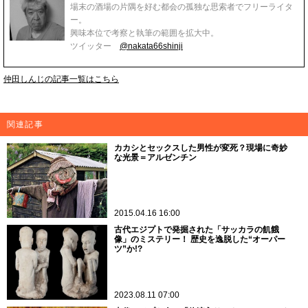
場末の酒場の片隅を好む都会の孤独な思索者でフリーライタ
ー。
興味本位で考察と執筆の範囲を拡大中。
ツイッター
@nakata66shinji
仲田しんじの記事一覧はこちら
関連記事
カカシとセックスした男性が変死？現場に奇妙
な光景＝アルゼンチン
2015.04.16 16:00
古代エジプトで発掘された「サッカラの飢餓
像」のミステリー！ 歴史を逸脱した“オーパー
ツ”か!?
2023.08.11 07:00