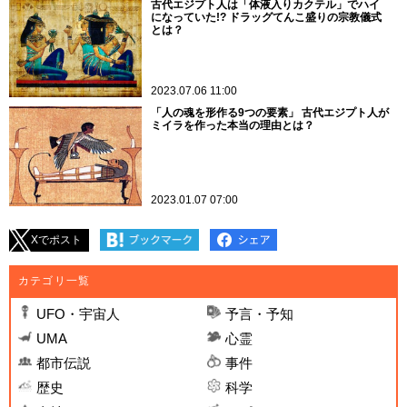
古代エジプト人は「体液入りカクテル」でハイ
になっていた!? ドラッグてんこ盛りの宗教儀式
とは？
2023.07.06 11:00
「人の魂を形作る9つの要素」 古代エジプト人が
ミイラを作った本当の理由とは？
2023.01.07 07:00
Xでポスト
カテゴリ一覧
UFO・宇宙人
予言・予知
UMA
心霊
都市伝説
事件
歴史
科学