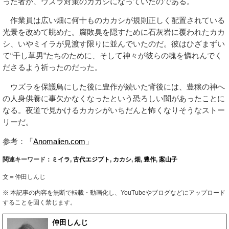
った者が、ウズラ対策のカカシになっていたのである。
作業員は広い畑に何十ものカカシが規則正しく配置されている
光景を改めて眺めた。腐敗臭を隠すために石灰岩に覆われたカカ
シ、いやミイラが見渡す限りに並んでいたのだ。彼はひざまずい
て“干し草男”たちのために、そして神々が彼らの魂を憐れんでく
ださるよう祈ったのだった。
ウズラを保護鳥にした後に豊作が続いた背後には、豊穣の神へ
の人身供養に事欠かなくなったという恐ろしい闇があったことに
なる。夜道で見かけるカカシがいちだんと怖くなりそうなストー
リーだ。
参考：「
Anomalien.com
」
関連キーワード：
ミイラ
,
古代エジプト
,
カカシ
,
畑
,
豊作
,
案山子
文＝仲田しんじ
※ 本記事の内容を無断で転載・動画化し、YouTubeやブログなどにアップロード
することを固く禁じます。
仲田しんじ