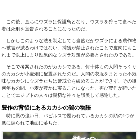
この後、直ちにウズラは保護鳥となり、ウズラを狩って食べた
者は死刑を宣告されることになったのだ。
しかしこのような法を制定しても当然だがウズラによる農作物
へ被害が減るわけではない。捕獲が禁止されたことで皮肉にもこ
れまで以上により効果的なウズラ対策が必要とされたのである。
そこで考案されたのがカカシである。何十体もの人間そっくり
のカカシが小麦畑に配置されたのだ。人間の衣服をまとった不気
味なカカシにウズラたちは警戒心を緩めることができず、その後
何年もの間、小麦が豊かに実ることになった。再び豊作が続いた
ことでエジプトの人々は親切な神々を讃美して感謝した。
豊作の背後にあるカカシの闇の物語
特に風の強い日、パピルスで覆われているカカシの頭の1つが
風に煽られて地面に落ちた。