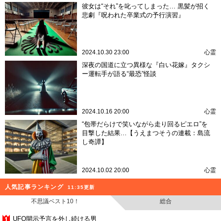
彼女は“それ”を叱ってしまった… 黒髪が招く
悲劇『呪われた卒業式の予行演習』
2024.10.30 23:00
心霊
深夜の国道に立つ異様な『白い花嫁』タクシ
ー運転手が語る“最恐”怪談
2024.10.16 20:00
心霊
“包帯だらけで笑いながら走り回るピエロ”を
目撃した結果…【うえまつそうの連載：島流
し奇譚】
2024.10.02 20:00
心霊
人気記事ランキング
11:35更新
不思議ベスト10！
総合
UFO開示予言を外し続ける男