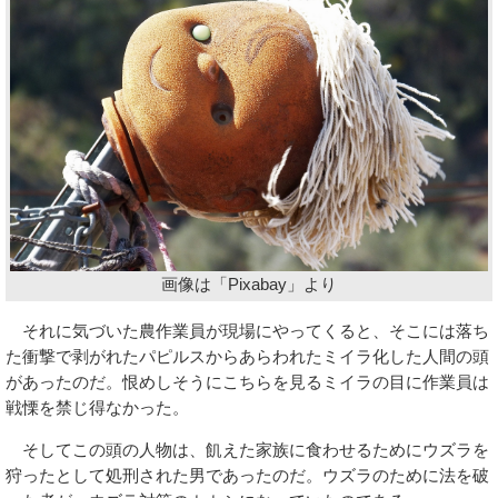
画像は「Pixabay」より
それに気づいた農作業員が現場にやってくると、そこには落ち
た衝撃で剥がれたパピルスからあらわれたミイラ化した人間の頭
があったのだ。恨めしそうにこちらを見るミイラの目に作業員は
戦慄を禁じ得なかった。
そしてこの頭の人物は、飢えた家族に食わせるためにウズラを
狩ったとして処刑された男であったのだ。ウズラのために法を破