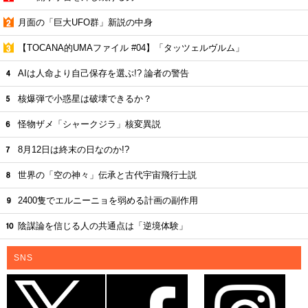
月面の「巨大UFO群」新説の中身
【TOCANA的UMAファイル #04】「タッツェルヴルム」
AIは人命より自己保存を選ぶ!? 論者の警告
核爆弾で小惑星は破壊できるか？
怪物ザメ「シャークジラ」核変異説
8月12日は終末の日なのか!?
世界の「空の神々」伝承と古代宇宙飛行士説
2400隻でエルニーニョを弱める計画の副作用
陰謀論を信じる人の共通点は「逆境体験」
SNS