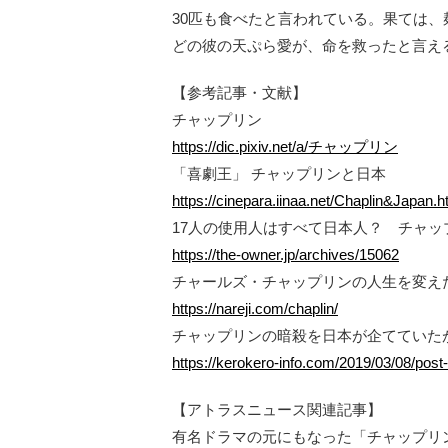
30匹も食べたと言われている。果ては
どの彼の天ぷら愛が、命を救ったと言え
【参考記事・文献】
チャップリン
https://dic.pixiv.net/a/チャップリン
「喜劇王」 チャップリンと日本
https://cinepara.iinaa.net/Chaplin&Japan.h
17人の使用人はすべて日本人？ チャ
https://the-owner.jp/archives/15062
チャールズ・チャップリンの人生を変え
https://nareji.com/chaplin/
チャップリンの暗殺を日本が企てていた
https://kerokero-info.com/2019/03/08/post
【アトラスニュース関連記事】
有名ドラマの元にもなった「チャップリ