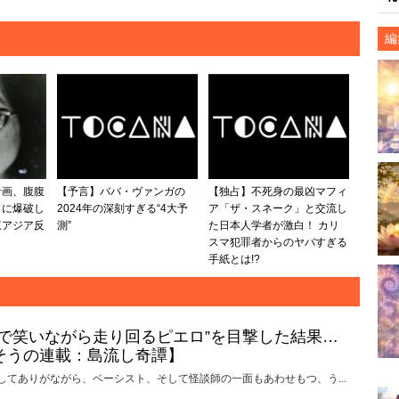
編
計画、腹腹
【予言】ババ・ヴァンガの
【独占】不死身の最凶マフィ
々に爆破し
2024年の深刻すぎる“4大予
ア「ザ・スネーク」と交流し
東アジア反
測”
た日本人学者が激白！ カリ
？
スマ犯罪者からのヤバすぎる
手紙とは!?
けで笑いながら走り回るピエロ”を目撃した結果…
そうの連載：島流し奇譚】
してありがながら、ベーシスト、そして怪談師の一面もあわせもつ、う...