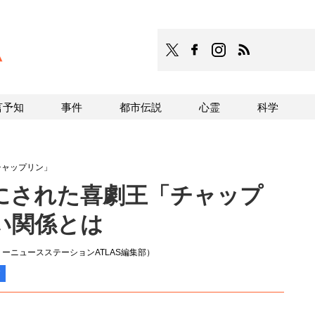
TOCANA
TOCANAのFacebookはこち
TOCANAのinstagra
TOCANAのRS
言予知
事件
都市伝説
心霊
科学
チャップリン」
にされた喜劇王「チャップ
い関係とは
ーニュースステーションATLAS編集部）