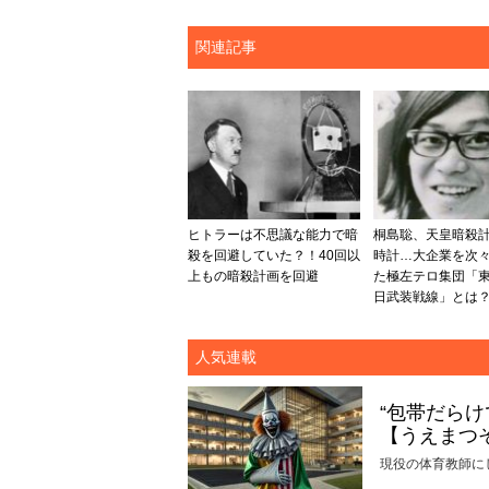
関連記事
ヒトラーは不思議な能力で暗
桐島聡、天皇暗殺
殺を回避していた？！40回以
時計…大企業を次
上もの暗殺計画を回避
た極左テロ集団「
日武装戦線」とは
人気連載
“包帯だら
【うえまつ
現役の体育教師に