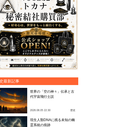
史最新記事
世界の「空の神々」伝承と古
代宇宙飛行士説
2026.08.05 22:30
歴史
現生人類DNAに残る未知の幽
霊系統の痕跡