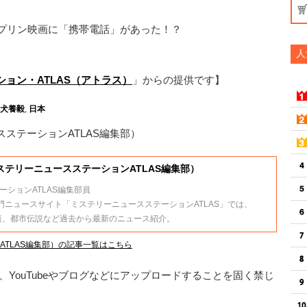
ップリン映画に「携帯電話」があった！？
人
ョン・ATLAS（アトラス）
」からの提供です】
犬養毅
,
日本
ステーションATLAS編集部）
テリーニュースステーションATLAS編集部）
ションATLAS編集部員
門ニュースサイト「ミステリーニュースステーションATLAS」では、
怪談、都市伝説など過去から最新のニュース紹介。
TLAS編集部）の記事一覧はこちら
YouTubeやブログなどにアップロードすることを固く禁じ