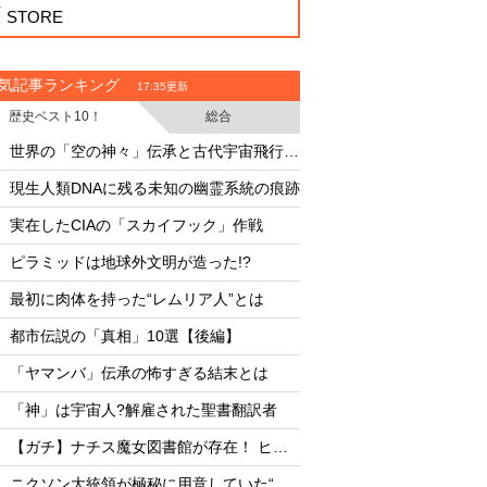
STORE
気記事ランキング
17:35更新
歴史ベスト10！
総合
・
・
世界の「空の神々」伝承と古代宇宙飛行士説
月面の「巨大UFO群
・
・
現生人類DNAに残る未知の幽霊系統の痕跡
・
・
実在したCIAの「スカイフック」作戦
・
・
ピラミッドは地球外文明が造った!?
8月12日は終末の日な
・
・
最初に肉体を持った“レムリア人”とは
・
・
都市伝説の「真相」10選【後編】
UFO開示予言を外し
・
・
「ヤマンバ」伝承の怖すぎる結末とは
陰謀論を信じる人の
・
・
「神」は宇宙人?解雇された聖書翻訳者
火星に写った謎の「
・
・
【ガチ】ナチス魔女図書館が存在！ ヒムラーが収集した1万3000冊
・
・
ニクソン大統領が極秘に用意していた“宇宙飛行士の死”を告げる幻の演説