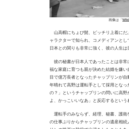
画像は「
Wik
山高帽にちょび髭、ピッチリ上着にだ
ャラクターで知られ、コメディアンとし
日本との関りも非常に強く、彼の人生は
彼の秘書が日本人であったことは非常に
福な家庭に育つも親が決めた結婚を嫌い
目で億万長者となったチャップリンが自動
年晴れて高野は運転手として採用となっ
の？」というチャップリンの問いに高野
よ、かっこいいなあ」と反応するという
運転手のみならず、経理、秘書、護衛
の仕事ぶりからチャップリンの遺産相続