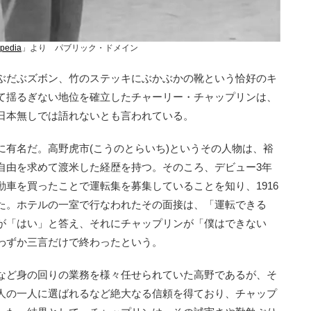
ipedia
」より パブリック・ドメイン
ぶだぶズボン、竹のステッキにぶかぶかの靴という恰好のキ
て揺るぎない地位を確立したチャーリー・チャップリンは、
日本無しでは語れないとも言われている。
有名だ。高野虎市(こうのとらいち)というその人物は、裕
自由を求めて渡米した経歴を持つ。そのころ、デビュー3年
車を買ったことで運転集を募集していることを知り、1916
た。ホテルの一室で行なわれたその面接は、「運転できる
が「はい」と答え、それにチャップリンが「僕はできない
わずか三言だけで終わったという。
など身の回りの業務を様々任せられていた高野であるが、そ
人の一人に選ばれるなど絶大なる信頼を得ており、チャップ