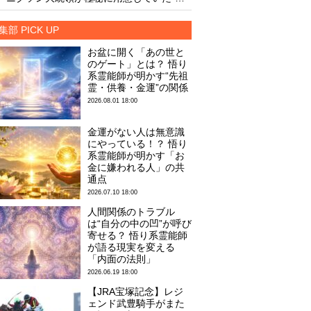
集部 PICK UP
お盆に開く「あの世と
のゲート」とは？ 悟り
系霊能師が明かす“先祖
霊・供養・金運”の関係
2026.08.01 18:00
金運がない人は無意識
にやっている！？ 悟り
系霊能師が明かす「お
金に嫌われる人」の共
通点
2026.07.10 18:00
人間関係のトラブル
は“自分の中の凹”が呼び
寄せる？ 悟り系霊能師
が語る現実を変える
「内面の法則」
2026.06.19 18:00
【JRA宝塚記念】レジ
ェンド武豊騎手がまた