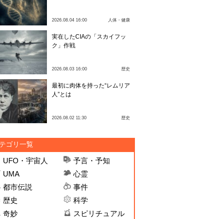
2026.08.04 16:00
人体・健康
実在したCIAの「スカイフッ
ク」作戦
2026.08.03 16:00
歴史
最初に肉体を持った“レムリア
人”とは
2026.08.02 11:30
歴史
テゴリ一覧
UFO・宇宙人
予言・予知
UMA
心霊
都市伝説
事件
歴史
科学
奇妙
スピリチュアル