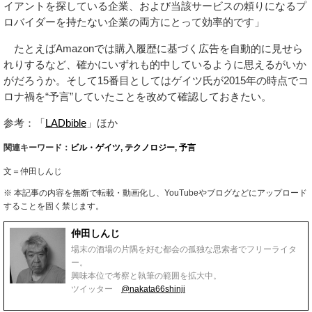
イアントを探している企業、および当該サービスの頼りになるプ
ロバイダーを持たない企業の両方にとって効率的です」
たとえばAmazonでは購入履歴に基づく広告を自動的に見せら
れりするなど、確かにいずれも的中しているように思えるがいか
がだろうか。そして15番目としてはゲイツ氏が2015年の時点でコ
ロナ禍を“予言”していたことを改めて確認しておきたい。
参考：「
LADbible
」ほか
関連キーワード：
ビル・ゲイツ
,
テクノロジー
,
予言
文＝仲田しんじ
※ 本記事の内容を無断で転載・動画化し、YouTubeやブログなどにアップロード
することを固く禁じます。
仲田しんじ
場末の酒場の片隅を好む都会の孤独な思索者でフリーライタ
ー。
興味本位で考察と執筆の範囲を拡大中。
ツイッター
@nakata66shinji