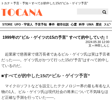
トカナ
>
予言・予知
>
すべてが的中した15の“ビル・ゲイツ予言”
TOCANA
STORE
UFO・宇宙人
予言予知
事件
都市伝説
心霊
科学
UMA
歴史
スピ
1999年の“ビル・ゲイツの15の予言” すべて的中していた！
2024.05.30 12:00
文＝仲田しんじ
起業家で慈善家で億万長者であるビル・ゲイツ氏は実は予言者
だった――。ゲイツ氏がかつて行った15の“予言”はすべて的中し
ているのだ。
■すべてが的中した15の“ビル・ゲイツ予言”
マイクロソフトなどを設立したテクノロジー界の最も有名な人
物の1人、ビル・ゲイツ氏は現代社会の将来について不気味なほ
ど正確な予測を行っていた――。