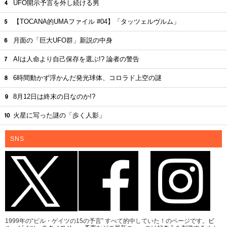
UFO開示予言を外し続ける男
【TOCANA的UMAファイル #04】「タッツェルヴルム」
月面の「巨大UFO群」新説の中身
AIは人命より自己保存を選ぶ!? 論者の警告
6時間動かず浮かんだ発光球体、コロラド上空の謎
8月12日は終末の日なのか!?
火星に写った謎の「歩く人影」
SNS
1999年の“ビル・ゲイツの15の予言” すべて的中していた！のページです。
ビ