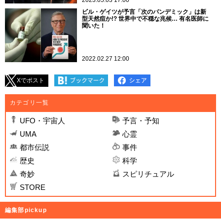
2023.05.03 17:00
ビル・ゲイツが予言「次のパンデミック」は新
型天然痘か!? 世界中で不穏な兆候… 有名医師に
聞いた！
2022.02.27 12:00
Xでポスト
カテゴリ一覧
UFO・宇宙人
予言・予知
UMA
心霊
都市伝説
事件
歴史
科学
奇妙
スピリチュアル
STORE
編集部pickup