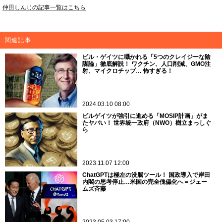
仲田しんじの記事一覧はこちら
関連記事
ビル・ゲイツに囁かれる「5つのクレイジーな陰
謀論」徹底解説！ ワクチン、人口削減、GMO注
射、マイクロチップ… 怖すぎる！
2024.03.10 08:00
ビルゲイツが強引に進める「MOSIP計画」がま
たヤバい！ 世界統一政府（NWO）樹立まっしぐ
ら
2023.11.07 12:00
ChatGPTは極左の洗脳ツール！ 国政導入で岸田
内閣の思考停止…米国の完全傀儡化へ＝ジェー
ムズ斉藤