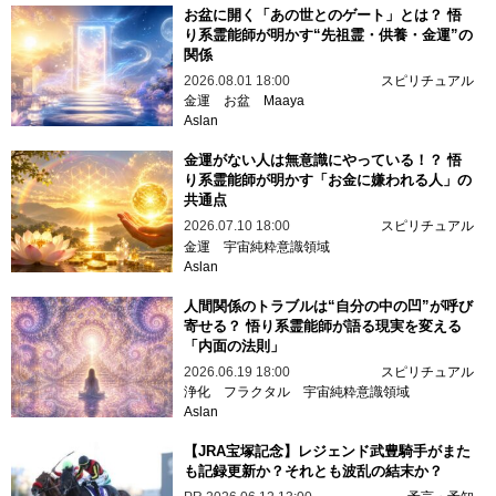
お盆に開く「あの世とのゲート」とは？ 悟
り系霊能師が明かす“先祖霊・供養・金運”の
関係
2026.08.01 18:00
スピリチュアル
金運
お盆
Maaya
Aslan
金運がない人は無意識にやっている！？ 悟
り系霊能師が明かす「お金に嫌われる人」の
共通点
2026.07.10 18:00
スピリチュアル
金運
宇宙純粋意識領域
Aslan
人間関係のトラブルは“自分の中の凹”が呼び
寄せる？ 悟り系霊能師が語る現実を変える
「内面の法則」
2026.06.19 18:00
スピリチュアル
浄化
フラクタル
宇宙純粋意識領域
Aslan
【JRA宝塚記念】レジェンド武豊騎手がまた
も記録更新か？それとも波乱の結末か？