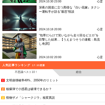
2024.10.30 23:00
心霊
深夜の国道に立つ異様な『白い花嫁』タクシ
ー運転手が語る“最恐”怪談
2024.10.16 20:00
心霊
“包帯だらけで笑いながら走り回るピエロ”を
目撃した結果…【うえまつそうの連載：島流
し奇譚】
2024.10.02 20:00
心霊
人気記事ランキング
17:35更新
不思議ベスト10！
総合
文明崩壊確率49%、2050年のリミット
核爆弾で小惑星は破壊できるか？
怪物ザメ「シャークジラ」核変異説