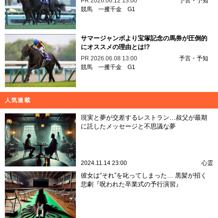
PR
2026.06.12 13:00
予言・予知
競馬
一攫千金
G1
サマージャンボより宝塚記念の馬券が圧倒的
にオススメの理由とは!?
PR
2026.06.08 13:00
予言・予知
競馬
一攫千金
G1
人気連載
現実と夢が交差するレストラン…叔父が最期
に託したメッセージと不思議な夢
2024.11.14 23:00
心霊
彼女は“それ”を叱ってしまった… 黒髪が招く
悲劇『呪われた卒業式の予行演習』