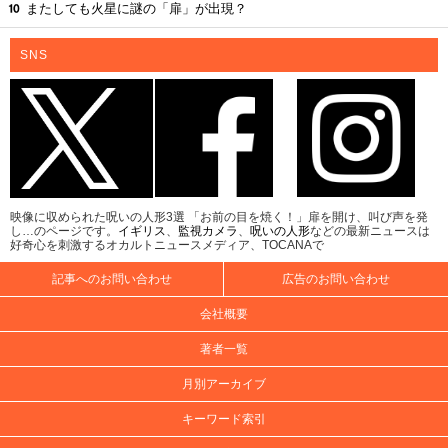
またしても火星に謎の「扉」が出現？
SNS
映像に収められた呪いの人形3選 「お前の目を焼く！」扉を開け、叫び声を発
し…のページです。
イギリス
、
監視カメラ
、
呪いの人形
などの最新ニュースは
好奇心を刺激するオカルトニュースメディア、TOCANAで
記事へのお問い合わせ
広告のお問い合わせ
会社概要
著者一覧
月別アーカイブ
キーワード索引