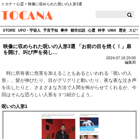
トカナ
>
心霊
>
映像に収められた呪いの人形3選
TOCANA
STORE
UFO・宇宙人
予言予知
事件
都市伝説
心霊
科学
UMA
歴史
スピ
映像に収められた呪いの人形3選 「お前の目を焼く！」扉
を開け、叫び声を発し…
2024.07.18 20:00
編集部
時に所有者に危害を加えることもあるといわれる「呪いの人
形」。髪が伸びたり、目がグリグリと動いたり、夜な夜な泣き声
を出したりと、さまざまな方法で人間を怖がらせてくれるが、今
回はそんな恐ろしい人形を３つ紹介しよう。
呪いの人形1