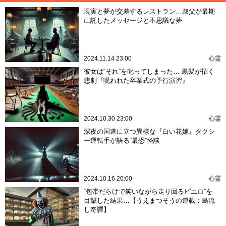
現実と夢が交差するレストラン…叔父が最期
に託したメッセージと不思議な夢
2024.11.14 23:00
心霊
彼女は“それ”を叱ってしまった… 黒髪が招く
悲劇『呪われた卒業式の予行演習』
2024.10.30 23:00
心霊
深夜の国道に立つ異様な『白い花嫁』タクシ
ー運転手が語る“最恐”怪談
2024.10.16 20:00
心霊
“包帯だらけで笑いながら走り回るピエロ”を
目撃した結果…【うえまつそうの連載：島流
し奇譚】