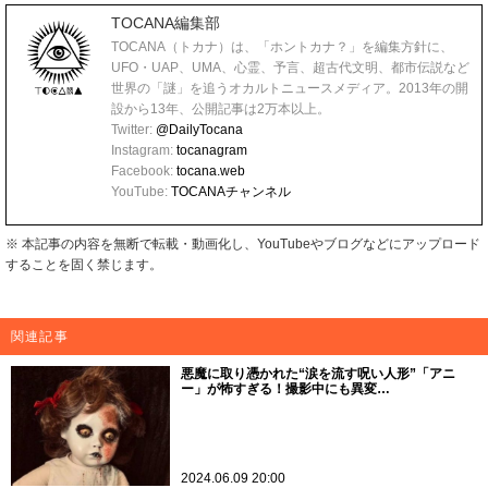
TOCANA編集部
TOCANA（トカナ）は、「ホントカナ？」を編集方針に、
UFO・UAP、UMA、心霊、予言、超古代文明、都市伝説など
世界の「謎」を追うオカルトニュースメディア。2013年の開
設から13年、公開記事は2万本以上。
Twitter:
@DailyTocana
Instagram:
tocanagram
Facebook:
tocana.web
YouTube:
TOCANAチャンネル
※ 本記事の内容を無断で転載・動画化し、YouTubeやブログなどにアップロード
することを固く禁じます。
関連記事
悪魔に取り憑かれた“涙を流す呪い人形”「アニ
ー」が怖すぎる！撮影中にも異変…
2024.06.09 20:00