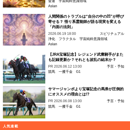
金運
宇宙純粋意識領域
Aslan
人間関係のトラブルは“自分の中の凹”が呼び
寄せる？ 悟り系霊能師が語る現実を変える
「内面の法則」
2026.06.19 18:00
スピリチュアル
浄化
フラクタル
宇宙純粋意識領域
Aslan
【JRA宝塚記念】レジェンド武豊騎手がまた
も記録更新か？それとも波乱の結末か？
PR
2026.06.12 13:00
予言・予知
競馬
一攫千金
G1
サマージャンボより宝塚記念の馬券が圧倒的
にオススメの理由とは!?
PR
2026.06.08 13:00
予言・予知
競馬
一攫千金
G1
人気連載