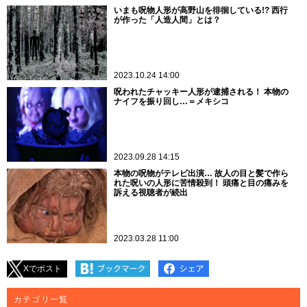
いまも呪物人形が高野山を徘徊している!? 西行
が作った「人造人間」とは？
2023.10.24 14:00
呪われたチャッキー人形が逮捕される！ 本物の
ナイフを振り回し…＝メキシコ
2023.09.28 14:15
本物の呪物がテレビ出演… 故人の目と髪で作ら
れた呪いの人形に苦情殺到！ 頭痛と目の痛みを
訴える視聴者が続出
2023.03.28 11:00
Xでポスト
カテゴリ一覧