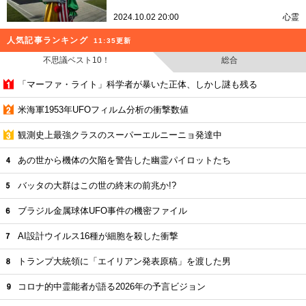
2024.10.02 20:00
心霊
人気記事ランキング
11:35更新
不思議ベスト10！
総合
「マーファ・ライト」科学者が暴いた正体、しかし謎も残る
米海軍1953年UFOフィルム分析の衝撃数値
観測史上最強クラスのスーパーエルニーニョ発達中
あの世から機体の欠陥を警告した幽霊パイロットたち
バッタの大群はこの世の終末の前兆か!?
ブラジル金属球体UFO事件の機密ファイル
AI設計ウイルス16種が細胞を殺した衝撃
トランプ大統領に「エイリアン発表原稿」を渡した男
コロナ的中霊能者が語る2026年の予言ビジョン