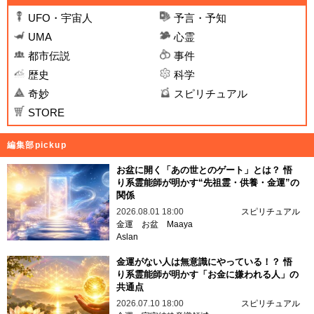
UFO・宇宙人
予言・予知
UMA
心霊
都市伝説
事件
歴史
科学
奇妙
スピリチュアル
STORE
編集部pickup
お盆に開く「あの世とのゲート」とは？ 悟
り系霊能師が明かす“先祖霊・供養・金運”の
関係
2026.08.01 18:00
スピリチュアル
金運
お盆
Maaya
Aslan
金運がない人は無意識にやっている！？ 悟
り系霊能師が明かす「お金に嫌われる人」の
共通点
2026.07.10 18:00
スピリチュアル