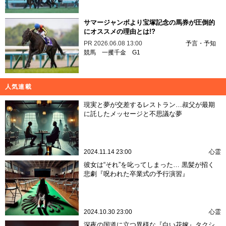
サマージャンボより宝塚記念の馬券が圧倒的
にオススメの理由とは!?
PR
2026.06.08 13:00
予言・予知
競馬
一攫千金
G1
人気連載
現実と夢が交差するレストラン…叔父が最期
に託したメッセージと不思議な夢
2024.11.14 23:00
心霊
彼女は“それ”を叱ってしまった… 黒髪が招く
悲劇『呪われた卒業式の予行演習』
2024.10.30 23:00
心霊
深夜の国道に立つ異様な『白い花嫁』タクシ