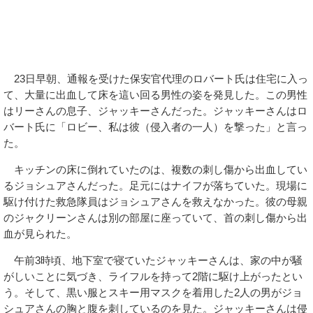
23日早朝、通報を受けた保安官代理のロバート氏は住宅に入っ
て、大量に出血して床を這い回る男性の姿を発見した。この男性
はリーさんの息子、ジャッキーさんだった。ジャッキーさんはロ
バート氏に「ロビー、私は彼（侵入者の一人）を撃った」と言っ
た。
キッチンの床に倒れていたのは、複数の刺し傷から出血してい
るジョシュアさんだった。足元にはナイフが落ちていた。現場に
駆け付けた救急隊員はジョシュアさんを救えなかった。彼の母親
のジャクリーンさんは別の部屋に座っていて、首の刺し傷から出
血が見られた。
午前3時頃、地下室で寝ていたジャッキーさんは、家の中が騒
がしいことに気づき、ライフルを持って2階に駆け上がったとい
う。そして、黒い服とスキー用マスクを着用した2人の男がジョ
シュアさんの胸と腹を刺しているのを見た。ジャッキーさんは侵