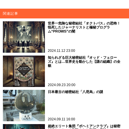
関連記事
世界一危険な秘密結社「オクトパス」の恐怖！
怪死したジャーナリストと極秘プログラ
ム“PROMIS”の闇
2024.11.12 23:00
知られざる巨大秘密結社『オッド・フェロー
ズ』とは…世界史を動かした【謎の組織】の全
貌
2024.09.23 20:00
日本最古の秘密結社「八咫烏」の謎
2024.09.11 16:00
超絶エリート集団『ボヘミアンクラブ』は秘密