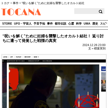
トカナ
>
事件
>
“呪いを解く”ために妊婦を襲撃したオカルト結社
TOCANA
STORE
UFO・宇宙人
予言予知
事件
都市伝説
心霊
科学
UMA
歴史
スピ
“呪いを解く”ために妊婦を襲撃したオカルト結社！ 返り討
ちに遭って発覚した戦慄の真実
2024.12.26 23:00
文＝標葉実則