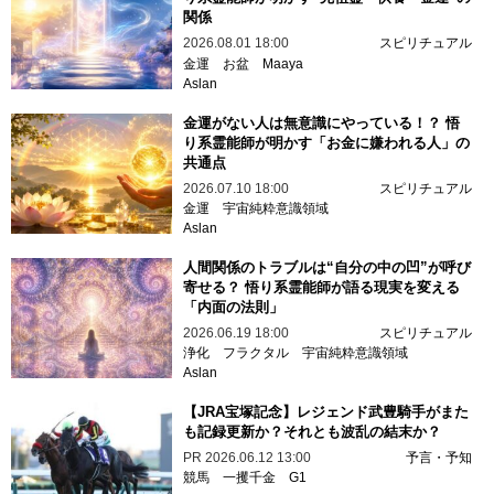
関係
2026.08.01 18:00
スピリチュアル
金運
お盆
Maaya
Aslan
金運がない人は無意識にやっている！？ 悟
り系霊能師が明かす「お金に嫌われる人」の
共通点
2026.07.10 18:00
スピリチュアル
金運
宇宙純粋意識領域
Aslan
人間関係のトラブルは“自分の中の凹”が呼び
寄せる？ 悟り系霊能師が語る現実を変える
「内面の法則」
2026.06.19 18:00
スピリチュアル
浄化
フラクタル
宇宙純粋意識領域
Aslan
【JRA宝塚記念】レジェンド武豊騎手がまた
も記録更新か？それとも波乱の結末か？
PR
2026.06.12 13:00
予言・予知
競馬
一攫千金
G1