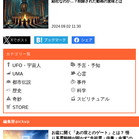
結社なのか…？削除された動画の意味とは
2024.09.02 11:30
Xでポスト
カテゴリ一覧
UFO・宇宙人
予言・予知
UMA
心霊
都市伝説
事件
歴史
科学
奇妙
スピリチュアル
STORE
編集部pickup
お盆に開く「あの世とのゲート」とは？ 悟
り系霊能師が明かす“先祖霊・供養・金運”の