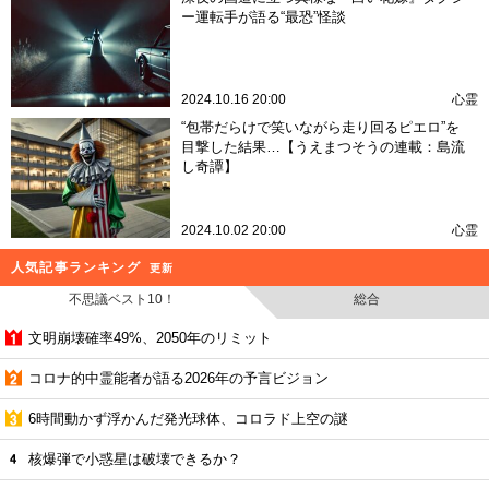
ー運転手が語る“最恐”怪談
2024.10.16 20:00
心霊
“包帯だらけで笑いながら走り回るピエロ”を
目撃した結果…【うえまつそうの連載：島流
し奇譚】
2024.10.02 20:00
心霊
人気記事ランキング
更新
不思議ベスト10！
総合
文明崩壊確率49%、2050年のリミット
コロナ的中霊能者が語る2026年の予言ビジョン
6時間動かず浮かんだ発光球体、コロラド上空の謎
核爆弾で小惑星は破壊できるか？