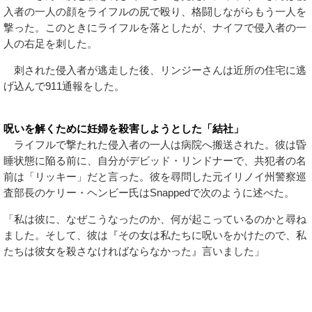
入者の一人の顔をライフルの尻で殴り、格闘しながらもう一人を
撃った。このときにライフルを落としたが、ナイフで侵入者の一
人の右足を刺した。
刺された侵入者が逃走した後、リンジーさんは近所の住宅に逃
げ込んで911通報をした。
呪いを解くために妊婦を殺害しようとした「結社」
ライフルで撃たれた侵入者の一人は病院へ搬送された。彼は昏
睡状態に陥る前に、自分がデビッド・リンドナーで、共犯者の名
前は「リッキー」だと言った。彼を尋問した元イリノイ州警察巡
査部長のケリー・ヘンビー氏はSnappedで次のように述べた。
「私は彼に、なぜこうなったのか、何が起こっているのかと尋ね
ました。そして、彼は『その女は私たちに呪いをかけたので、私
たちは彼女を殺さなければならなかった』言いました」