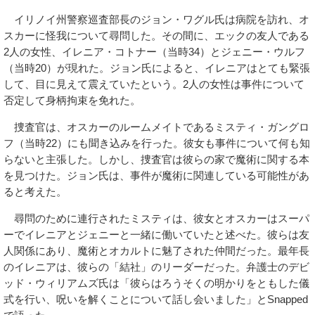
イリノイ州警察巡査部長のジョン・ワグル氏は病院を訪れ、オ
スカーに怪我について尋問した。その間に、エックの友人である
2人の女性、イレニア・コトナー（当時34）とジェニー・ウルフ
（当時20）が現れた。ジョン氏によると、イレニアはとても緊張
して、目に見えて震えていたという。2人の女性は事件について
否定して身柄拘束を免れた。
捜査官は、オスカーのルームメイトであるミスティ・ガングロ
フ（当時22）にも聞き込みを行った。彼女も事件について何も知
らないと主張した。しかし、捜査官は彼らの家で魔術に関する本
を見つけた。ジョン氏は、事件が魔術に関連している可能性があ
ると考えた。
尋問のために連行されたミスティは、彼女とオスカーはスーパ
ーでイレニアとジェニーと一緒に働いていたと述べた。彼らは友
人関係にあり、魔術とオカルトに魅了された仲間だった。最年長
のイレニアは、彼らの「結社」のリーダーだった。弁護士のデビ
ッド・ウィリアムズ氏は「彼らはろうそくの明かりをともした儀
式を行い、呪いを解くことについて話し会いました」とSnapped