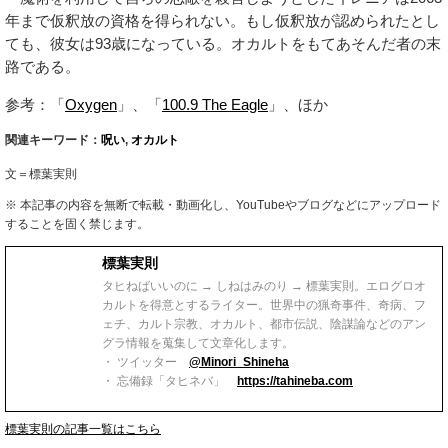
年まで仮釈放の資格を得られない。もし仮釈放が認められたとし
ても、彼女は93歳になっている。オカルトをもてあそんだ者の末
路である。
参考：「
Oxygen
」、「
100.9 The Eagle
」、ほか
関連キーワード：
呪い
,
オカルト
文＝標葉実則
※ 本記事の内容を無断で転載・動画化し、YouTubeやブログなどにアップロード
することを固く禁じます。
標葉実則
タヒねばいいのに → しねはみのり → 標葉実則。エログロオ
カルトを得意とするライター。世界中の猟奇事件、奇病、フ
ェチ、カルト宗教、オカルト、都市伝説、陰謀論などのアン
グラ情報を蒐集して文章化します。
・ ツイッター
@Minori_Shineha
・ 忘備録「タヒネバ」
https://tahineba.com
標葉実則の記事一覧はこちら