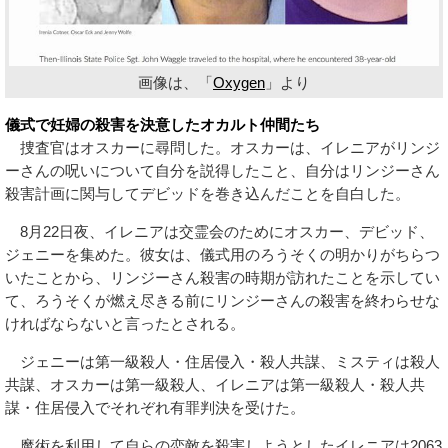
画像は、「
Oxygen
」より
儀式で妊婦の殺害を決意したオカルト仲間たち
捜査官はオスカーに尋問した。オスカーは、イレニアがリンジ
ーさんの呪いについて自分を説得したこと、自分はリンジーさん
殺害計画に関与してデビッドを巻き込んだことを自白した。
8月22日夜、イレニアは交霊会のためにオスカー、デビッド、
ジェニーを集めた。彼女は、儀式用のろうそくの明かりがちらつ
いたことから、リンジーさん殺害の時期が訪れたことを示してい
て、ろうそくが燃え尽きる前にリンジーさんの殺害を終わらせな
ければならないと言ったとされる。
ジェニーは第一級殺人・住居侵入・殺人共謀、ミスティは殺人
共謀、オスカーは第一級殺人、イレニアは第一級殺人・殺人共
謀・住居侵入でそれぞれ有罪判決を受けた。
魔術を利用して自らの恋敵を殺害しようとしたイレニアは2063