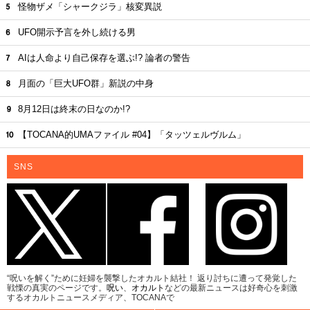
怪物ザメ「シャークジラ」核変異説
UFO開示予言を外し続ける男
AIは人命より自己保存を選ぶ!? 論者の警告
月面の「巨大UFO群」新説の中身
8月12日は終末の日なのか!?
【TOCANA的UMAファイル #04】「タッツェルヴルム」
SNS
“呪いを解く”ために妊婦を襲撃したオカルト結社！ 返り討ちに遭って発覚した
戦慄の真実のページです。
呪い
、
オカルト
などの最新ニュースは好奇心を刺激
するオカルトニュースメディア、TOCANAで