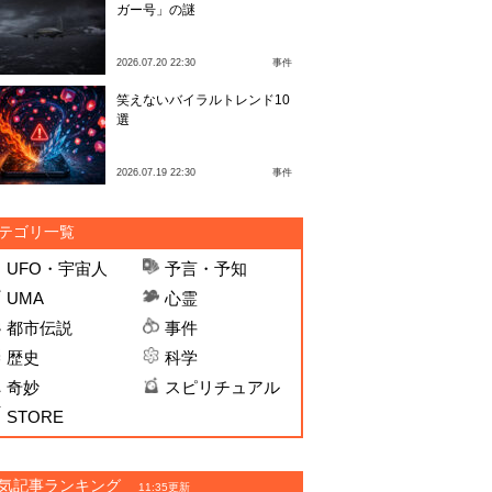
ガー号」の謎
2026.07.20 22:30
事件
笑えないバイラルトレンド10
選
2026.07.19 22:30
事件
テゴリ一覧
UFO・宇宙人
予言・予知
UMA
心霊
都市伝説
事件
歴史
科学
奇妙
スピリチュアル
STORE
気記事ランキング
11:35更新