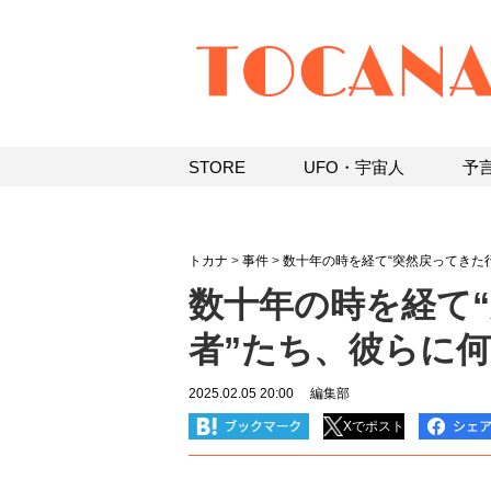
STORE
UFO・宇宙人
予
トカナ
>
事件
>
数十年の時を経て“突然戻ってきた
数十年の時を経て
者”たち、彼らに
2025.02.05 20:00
編集部
Xでポスト