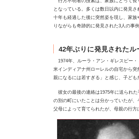
行方不明者の捜索は、家族にとって長く
となっている。多くは数日以内に発見さ
十年も経過した後に突然姿を現し、家族
りながらも奇跡的に発見された3人の事
42年ぶりに発見された
1974年、ルーラ・アン・ギレスピー・
米インディアナ州ローレルの自宅から突
親になるには若すぎる」と感じ、子ども
彼女の最後の連絡は1975年に送られ
の別の町にいたことは分かっていたが、
父母によって育てられたが、母親の行方