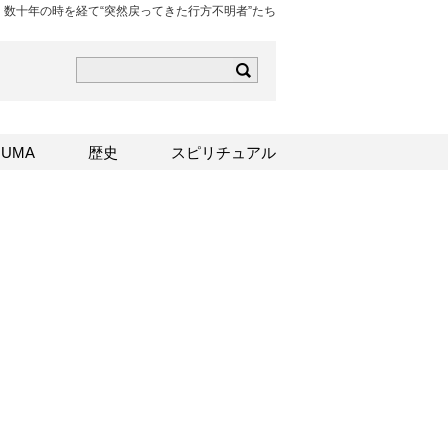
数十年の時を経て“突然戻ってきた行方不明者”たち
ら
mはこちら
Sはこちら
UMA
歴史
スピリチュアル