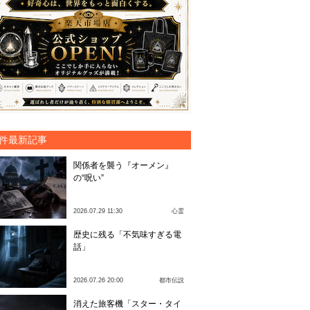
件最新記事
関係者を襲う『オーメン』
の“呪い”
2026.07.29 11:30
心霊
歴史に残る「不気味すぎる電
話」
2026.07.26 20:00
都市伝説
消えた旅客機「スター・タイ