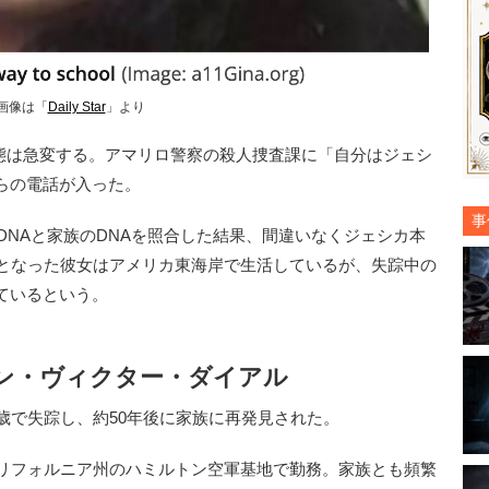
画像は「
Daily Star
」より
、事態は急変する。アマリロ警察の殺人捜査課に「自分はジェシ
らの電話が入った。
事
NAと家族のDNAを照合した結果、間違いなくジェシカ本
歳となった彼女はアメリカ東海岸で生活しているが、失踪中の
ているという。
ョン・ヴィクター・ダイアル
歳で失踪し、約50年後に家族に再発見された。
リフォルニア州のハミルトン空軍基地で勤務。家族とも頻繁