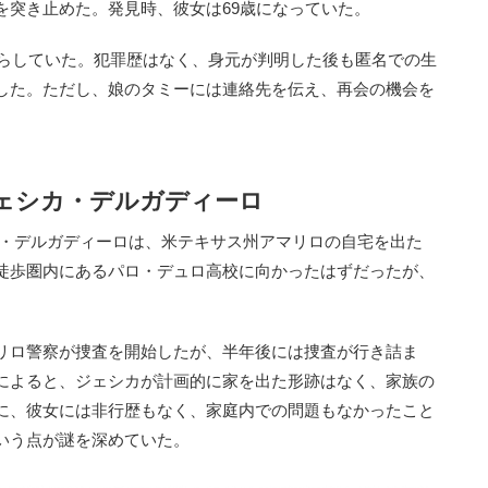
を突き止めた。発見時、彼女は69歳になっていた。
暮らしていた。犯罪歴はなく、身元が判明した後も匿名での生
した。ただし、娘のタミーには連絡先を伝え、再会の機会を
ジェシカ・デルガディーロ
シカ・デルガディーロは、米テキサス州アマリロの自宅を出た
徒歩圏内にあるパロ・デュロ高校に向かったはずだったが、
リロ警察が捜査を開始したが、半年後には捜査が行き詰ま
によると、ジェシカが計画的に家を出た形跡はなく、家族の
に、彼女には非行歴もなく、家庭内での問題もなかったこと
いう点が謎を深めていた。