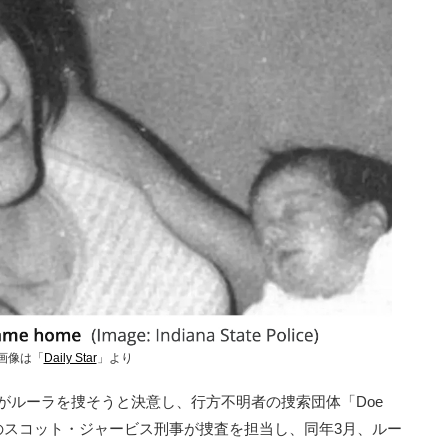
画像は「
Daily Star
」より
がルーラを捜そうと決意し、行方不明者の捜索団体「Doe
警察のスコット・ジャービス刑事が捜査を担当し、同年3月、ルー