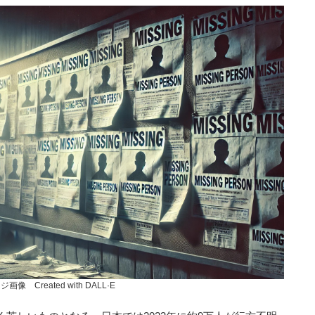
画像 Created with DALL·E