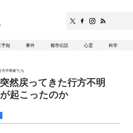
TOCANA
TOCANAのFacebookはこち
TOCANAのinstagra
TOCANAのRS
言予知
事件
都市伝説
心霊
科学
行方不明者”たち
“突然戻ってきた行方不明
何が起こったのか