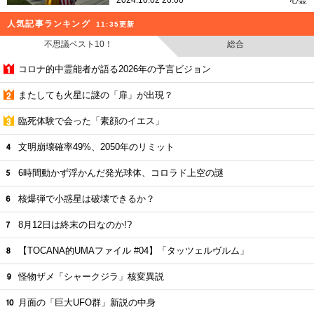
2024.10.02 20:00
心霊
人気記事ランキング
11:35更新
不思議ベスト10！
総合
コロナ的中霊能者が語る2026年の予言ビジョン
またしても火星に謎の「扉」が出現？
臨死体験で会った「素顔のイエス」
文明崩壊確率49%、2050年のリミット
6時間動かず浮かんだ発光球体、コロラド上空の謎
核爆弾で小惑星は破壊できるか？
8月12日は終末の日なのか!?
【TOCANA的UMAファイル #04】「タッツェルヴルム」
怪物ザメ「シャークジラ」核変異説
月面の「巨大UFO群」新説の中身