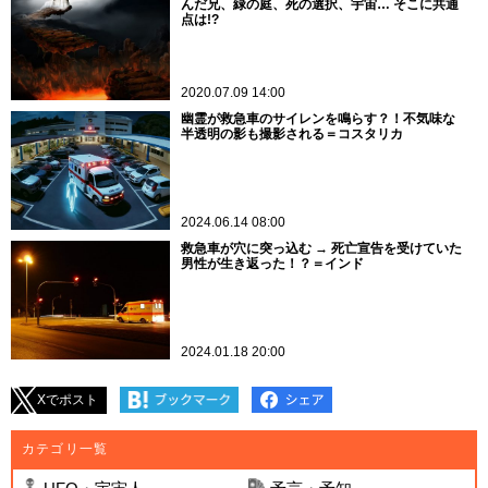
んだ兄、緑の庭、死の選択、宇宙… そこに共通
点は!?
2020.07.09 14:00
幽霊が救急車のサイレンを鳴らす？！不気味な
半透明の影も撮影される＝コスタリカ
2024.06.14 08:00
救急車が穴に突っ込む → 死亡宣告を受けていた
男性が生き返った！？＝インド
2024.01.18 20:00
Xでポスト
カテゴリ一覧