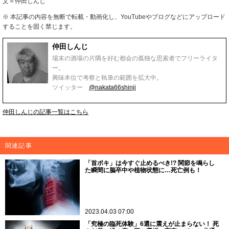
文＝仲田しんじ
※ 本記事の内容を無断で転載・動画化し、YouTubeやブログなどにアップロード
することを固く禁じます。
仲田しんじ
場末の酒場の片隅を好む都会の孤独な思索者でフリーライタ
ー。
興味本位で考察と執筆の範囲を拡大中。
ツイッター
@nakata66shinji
仲田しんじの記事一覧はこちら
関連記事
「首ポキ」は今すぐ止めるべき!? 関節を鳴らし
た瞬間に脳卒中や植物状態に…死亡例も！
2023.04.03 07:00
「究極の臨死体験」6選に震えが止まらない！ 死