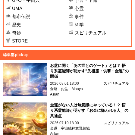
UFO・宇宙人
予言・予知
UMA
心霊
都市伝説
事件
歴史
科学
奇妙
スピリチュアル
STORE
編集部pickup
お盆に開く「あの世とのゲート」とは？ 悟
り系霊能師が明かす“先祖霊・供養・金運”の
関係
2026.08.01 18:00
スピリチュアル
金運
お盆
Maaya
Aslan
金運がない人は無意識にやっている！？ 悟
り系霊能師が明かす「お金に嫌われる人」の
共通点
2026.07.10 18:00
スピリチュアル
金運
宇宙純粋意識領域
Aslan