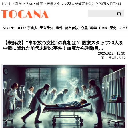
トカナ
>
科学
>
人体・健康
>
医療スタッフ23人が被害を受けた“有毒女性”とは
TOCANA
STORE
UFO・宇宙人
予言予知
事件
都市伝説
心霊
科学
UMA
歴史
スピ
【未解決】“毒を放つ女性”の真相は？ 医療スタッフ23人を
中毒に陥れた前代未聞の事件！血液から刺激臭…
2025.02.24 11:30
文＝仲田しんじ