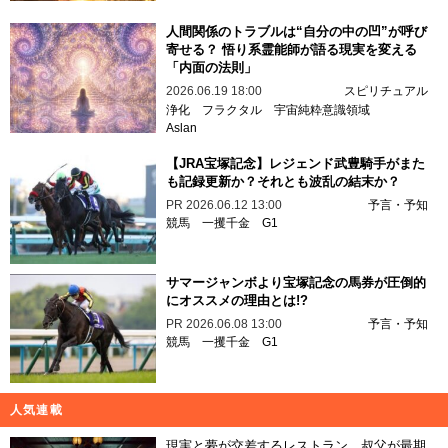
人間関係のトラブルは“自分の中の凹”が呼び
寄せる？ 悟り系霊能師が語る現実を変える
「内面の法則」
2026.06.19 18:00
スピリチュアル
浄化
フラクタル
宇宙純粋意識領域
Aslan
【JRA宝塚記念】レジェンド武豊騎手がまた
も記録更新か？それとも波乱の結末か？
PR
2026.06.12 13:00
予言・予知
競馬
一攫千金
G1
サマージャンボより宝塚記念の馬券が圧倒的
にオススメの理由とは!?
PR
2026.06.08 13:00
予言・予知
競馬
一攫千金
G1
人気連載
現実と夢が交差するレストラン…叔父が最期