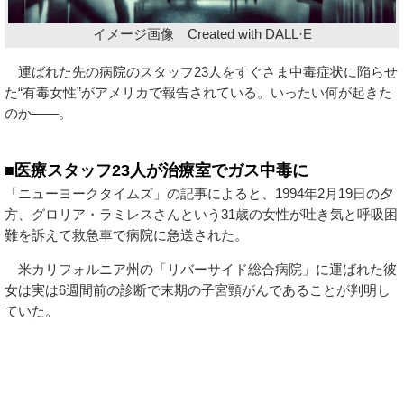
イメージ画像 Created with DALL·E
運ばれた先の病院のスタッフ23人をすぐさま中毒症状に陥らせ
た“有毒女性”がアメリカで報告されている。いったい何が起きた
のか――。
■医療スタッフ23人が治療室でガス中毒に
「ニューヨークタイムズ」の記事によると、1994年2月19日の夕
方、グロリア・ラミレスさんという31歳の女性が吐き気と呼吸困
難を訴えて救急車で病院に急送された。
米カリフォルニア州の「リバーサイド総合病院」に運ばれた彼
女は実は6週間前の診断で末期の子宮頸がんであることが判明し
ていた。