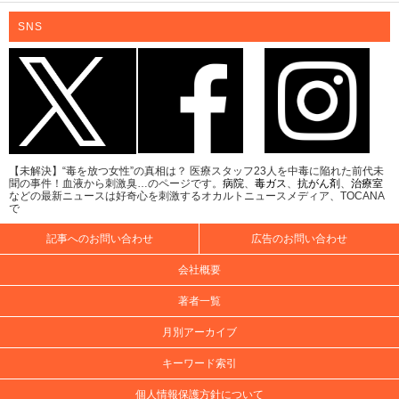
SNS
【未解決】“毒を放つ女性”の真相は？ 医療スタッフ23人を中毒に陥れた前代未
聞の事件！血液から刺激臭…のページです。
病院
、
毒ガス
、
抗がん剤
、
治療室
などの最新ニュースは好奇心を刺激するオカルトニュースメディア、TOCANA
で
記事へのお問い合わせ
広告のお問い合わせ
会社概要
著者一覧
月別アーカイブ
キーワード索引
個人情報保護方針について