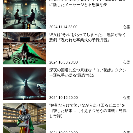
に託したメッセージと不思議な夢
2024.11.14 23:00
心霊
彼女は“それ”を叱ってしまった… 黒髪が招く
悲劇『呪われた卒業式の予行演習』
2024.10.30 23:00
心霊
深夜の国道に立つ異様な『白い花嫁』タクシ
ー運転手が語る“最恐”怪談
2024.10.16 20:00
心霊
“包帯だらけで笑いながら走り回るピエロ”を
目撃した結果…【うえまつそうの連載：島流
し奇譚】