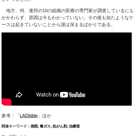
地方、州、連邦の10の組織の医療の専門家が調査しているにも
かかわらず、原因は今もわかっていない。その後も似たようなケ
ースは起きていないことから謎は深まるばかりである。
参考：「
LADbible
」ほか
関連キーワード：
病院
,
毒ガス
,
抗がん剤
,
治療室