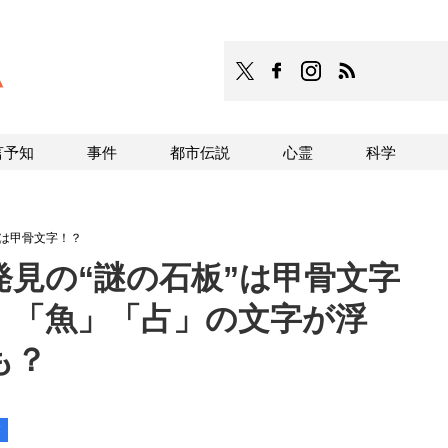
TOCANA
TOCANAのFacebookはこち
TOCANAのinstagra
TOCANAのRS
言予知
事件
都市伝説
心霊
科学
”は甲骨文字！？
発見の“謎の石板”は甲骨文字
」「魚」「占」の文字が浮
も？