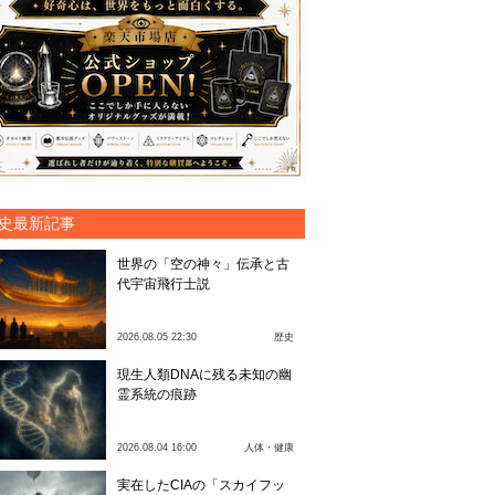
史最新記事
世界の「空の神々」伝承と古
代宇宙飛行士説
2026.08.05 22:30
歴史
現生人類DNAに残る未知の幽
霊系統の痕跡
2026.08.04 16:00
人体・健康
実在したCIAの「スカイフッ