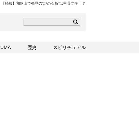
【続報】和歌山で発見の“謎の石板”は甲骨文字！？
ら
mはこちら
Sはこちら
UMA
歴史
スピリチュアル