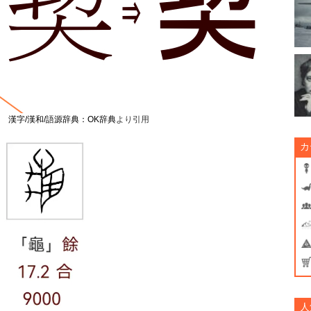
ち
漢字/漢和/語源辞典：OK辞典
より引用
カ
人