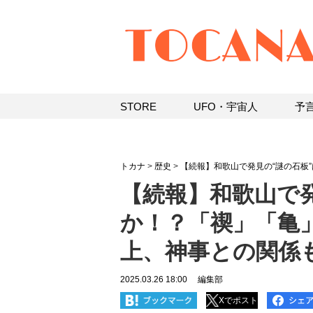
STORE
UFO・宇宙人
予
トカナ
>
歴史
>
【続報】和歌山で発見の“謎の石板
【続報】和歌山で
か！？「禊」「亀
上、神事との関係
2025.03.26 18:00
編集部
Xでポスト