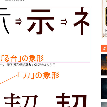
歴
り立ち
漢字/漢和/語源辞典：OK辞典
より引用