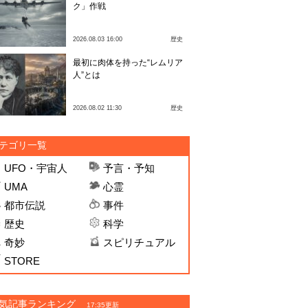
ク」作戦
2026.08.03 16:00
歴史
最初に肉体を持った“レムリア
人”とは
2026.08.02 11:30
歴史
テゴリ一覧
UFO・宇宙人
予言・予知
UMA
心霊
都市伝説
事件
歴史
科学
奇妙
スピリチュアル
STORE
気記事ランキング
17:35更新