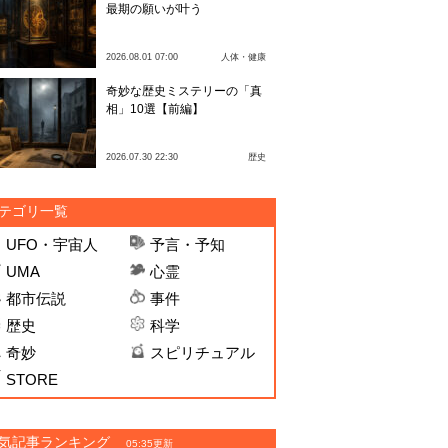
最期の願いが叶う
2026.08.01 07:00
人体・健康
奇妙な歴史ミステリーの「真
相」10選【前編】
2026.07.30 22:30
歴史
テゴリ一覧
UFO・宇宙人
予言・予知
UMA
心霊
都市伝説
事件
歴史
科学
奇妙
スピリチュアル
STORE
気記事ランキング
05:35更新