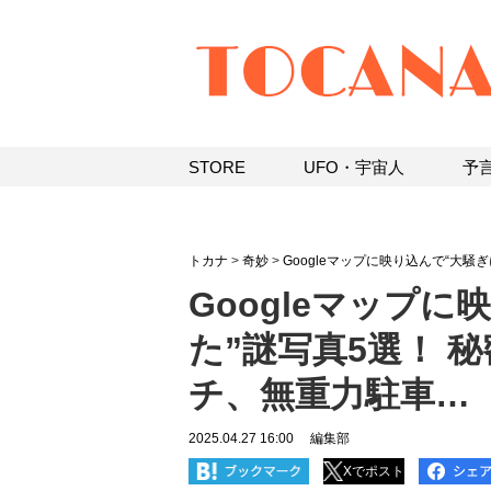
STORE
UFO・宇宙人
予
トカナ
>
奇妙
>
Googleマップに映り込んで“大騒
Googleマップ
た”謎写真5選！ 
チ、無重力駐車…
2025.04.27 16:00
編集部
Xでポスト