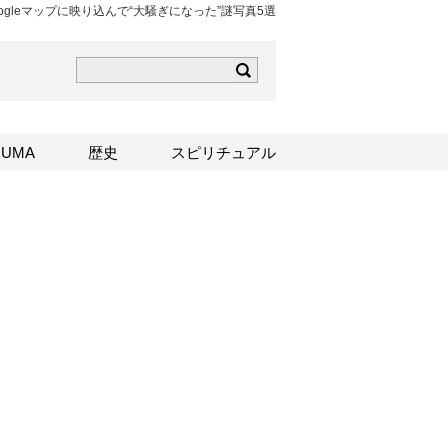
oogleマップに映り込んで“大騒ぎになった”謎写真5選
ら
mはこちら
Sはこちら
UMA
歴史
スピリチュアル