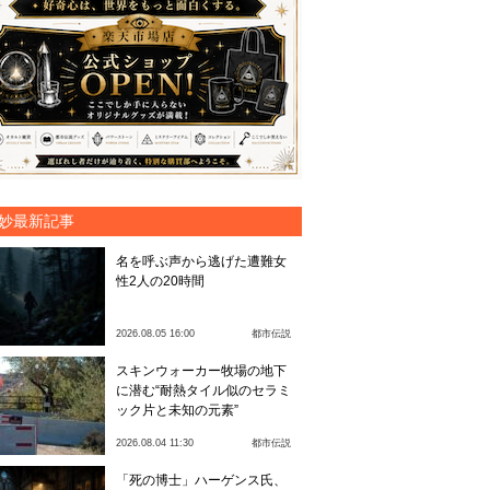
妙最新記事
名を呼ぶ声から逃げた遭難女
性2人の20時間
2026.08.05 16:00
都市伝説
スキンウォーカー牧場の地下
に潜む“耐熱タイル似のセラミ
ック片と未知の元素”
2026.08.04 11:30
都市伝説
「死の博士」ハーゲンス氏、