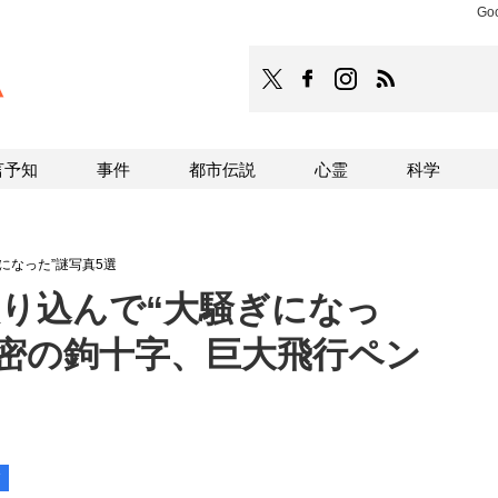
G
TOCANA
TOCANAのFacebookはこち
TOCANAのinstagra
TOCANAのRS
言予知
事件
都市伝説
心霊
科学
ぎになった”謎写真5選
に映り込んで“大騒ぎになっ
秘密の鉤十字、巨大飛行ペン