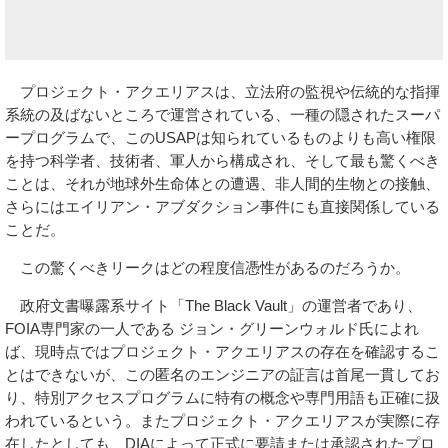
プロジェクト・アクエリアスは、立法府の監視や伝統的な指揮
系統の及ばないところで運営されている、一種の隠されたスーパ
ープログラムで、このUSAPは知られているものよりも高い権限
を持つ科学者、技術者、軍人から構成され、そして最も驚くべき
ことは、それが地球外生命体との遭遇、非人間的生物との接触、
さらにはエイリアン・アブダクション事件にも直接関係している
ことだ。
この驚くべきリークはどの程度信憑性があるのだろうか。
政府文書曝露系サイト「The Black Vault」の運営者であり、
FOIA専門家の一人である ジョン・グリーンウォルド氏によれ
ば、現時点ではプロジェクト・アクエリアスの存在を確認するこ
とはできないが、この匿名のエンジニアの証言は首尾一貫してお
り、特別アクセスプログラムに特有の概念や専門用語も正確に扱
われているという。またプロジェクト・アクエリアスが実際に存
在したとしても、DIAによって正式に要請または承認されたプロ