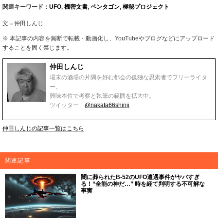
関連キーワード：
UFO
,
機密文書
,
ペンタゴン
,
極秘プロジェクト
文＝仲田しんじ
※ 本記事の内容を無断で転載・動画化し、YouTubeやブログなどにアップロード
することを固く禁じます。
仲田しんじ
場末の酒場の片隅を好む都会の孤独な思索者でフリーライタ
ー。
興味本位で考察と執筆の範囲を拡大中。
ツイッター
@nakata66shinji
仲田しんじの記事一覧はこちら
関連記事
闇に葬られたB-52のUFO遭遇事件がヤバすぎ
る！“全能の神だ…” 時を経て判明する不可解な
事実