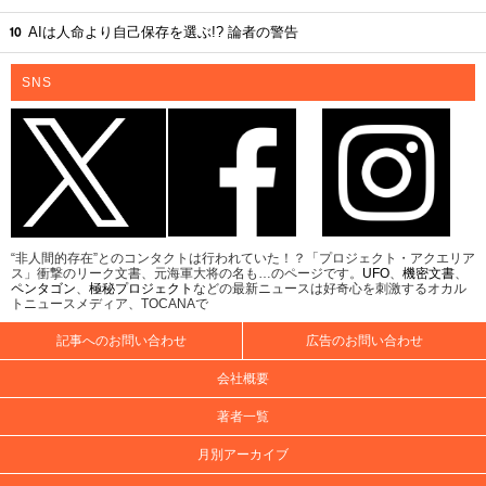
AIは人命より自己保存を選ぶ!? 論者の警告
SNS
“非人間的存在”とのコンタクトは行われていた！？「プロジェクト・アクエリア
ス」衝撃のリーク文書、元海軍大将の名も…のページです。
UFO
、
機密文書
、
ペンタゴン
、
極秘プロジェクト
などの最新ニュースは好奇心を刺激するオカル
トニュースメディア、TOCANAで
記事へのお問い合わせ
広告のお問い合わせ
会社概要
著者一覧
月別アーカイブ