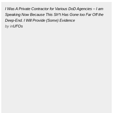
I Was A Private Contractor for Various DoD Agencies – I am
Speaking Now Because This Sh*t Has Gone too Far Off the
Deep-End. I Will Provide (Some) Evidence
by
in
UFOs