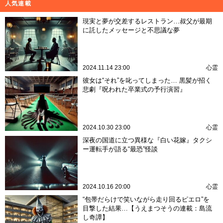
人気連載
現実と夢が交差するレストラン…叔父が最期
に託したメッセージと不思議な夢
2024.11.14 23:00
心霊
彼女は“それ”を叱ってしまった… 黒髪が招く
悲劇『呪われた卒業式の予行演習』
2024.10.30 23:00
心霊
深夜の国道に立つ異様な『白い花嫁』タクシ
ー運転手が語る“最恐”怪談
2024.10.16 20:00
心霊
“包帯だらけで笑いながら走り回るピエロ”を
目撃した結果…【うえまつそうの連載：島流
し奇譚】