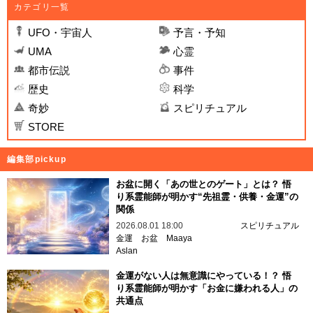
カテゴリ一覧
UFO・宇宙人
予言・予知
UMA
心霊
都市伝説
事件
歴史
科学
奇妙
スピリチュアル
STORE
編集部pickup
お盆に開く「あの世とのゲート」とは？ 悟
り系霊能師が明かす“先祖霊・供養・金運”の
関係
2026.08.01 18:00
スピリチュアル
金運
お盆
Maaya
Aslan
金運がない人は無意識にやっている！？ 悟
り系霊能師が明かす「お金に嫌われる人」の
共通点