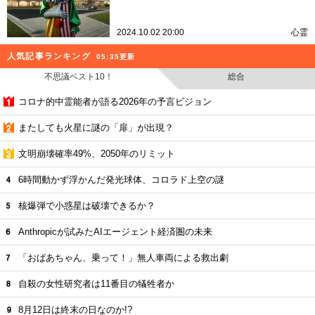
2024.10.02 20:00
心霊
人気記事ランキング
05:35更新
不思議ベスト10！
総合
コロナ的中霊能者が語る2026年の予言ビジョン
またしても火星に謎の「扉」が出現？
文明崩壊確率49%、2050年のリミット
6時間動かず浮かんだ発光球体、コロラド上空の謎
核爆弾で小惑星は破壊できるか？
Anthropicが試みたAIエージェント経済圏の未来
「おばあちゃん、乗って！」無人車両による救出劇
自殺の女性研究者は11番目の犠牲者か
8月12日は終末の日なのか!?