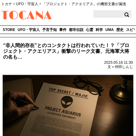
トカナ
>
UFO・宇宙人
>
「プロジェクト・アクエリアス」の機密文書が漏洩
TOCANA
STORE
UFO・宇宙人
予言予知
事件
都市伝説
心霊
科学
UMA
歴史
スピ
“非人間的存在”とのコンタクトは行われていた！？「プロ
ジェクト・アクエリアス」衝撃のリーク文書、元海軍大将
の名も…
2025.05.16 11:30
文＝仲田しんじ