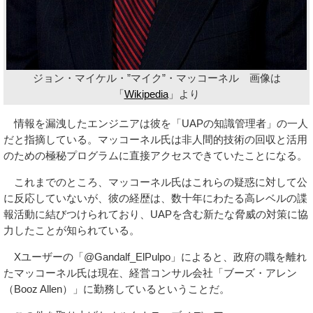
ジョン・マイケル・”マイク”・マッコーネル 画像は
「
Wikipedia
」より
情報を漏洩したエンジニアは彼を「UAPの知識管理者」の一人
だと指摘している。マッコーネル氏は非人間的技術の回収と活用
のための極秘プログラムに直接アクセスできていたことになる。
これまでのところ、マッコーネル氏はこれらの疑惑に対して公
に反応していないが、彼の経歴は、数十年にわたる高レベルの諜
報活動に結びつけられており、UAPを含む新たな脅威の対策に協
力したことが知られている。
Xユーザーの「@Gandalf_ElPulpo」によると、政府の職を離れ
たマッコーネル氏は現在、経営コンサル会社「ブーズ・アレン
（Booz Allen）」に勤務しているということだ。