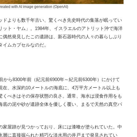
 with AI image generation (OpenAI)
ッドよりも数千年古い、驚くべき先史時代の集落が眠ってい
ット・ヤム」。1984年、イスラエルのアトリット沖で海洋
に偶然発見したこの遺跡は、新石器時代の人々の暮らしぶり
タイムカプセルなのだ。
ら8300年前（紀元前6900年～紀元前6300年）にかけて
現在、水深約10メートルの海底に、4万平方メートル以上も
驚くべきはその保存状態の良さ。通常、海水は浸食作用をも
海底の泥や砂が遺跡全体を優しく覆い、まるで天然の真空パ
の家屋跡が見つかっており、床には漆喰が塗られていた。中
水層に直接掘られた精巧な淡水用の井戸まで発見されてい