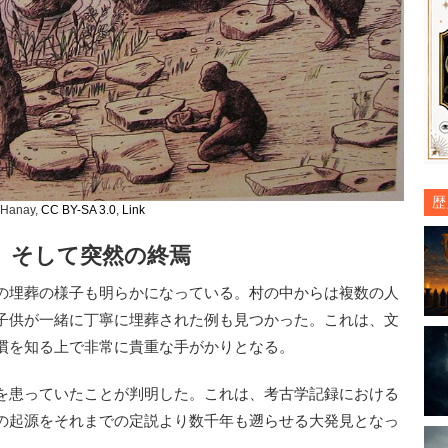
歴
 Hanay,
CC BY-SA 3.0
,
Link
、そして突然の終焉
の埋葬の様子も明らかになっている。村の中からは複数の人
子供が一緒に丁寧に埋葬された例も見つかった。これは、文
慣を知る上で非常に貴重な手がかりとなる。
を患っていたことが判明した。これは、考古学記録における
の起源をそれまでの定説より数千年も遡らせる大発見となっ