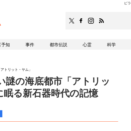
ピラ
TOCANA
TOCANAのFacebookはこち
TOCANAのinstagra
TOCANAのRS
言予知
事件
都市伝説
心霊
科学
「アトリット・ヤム」
い謎の海底都市「アトリッ
底に眠る新石器時代の記憶