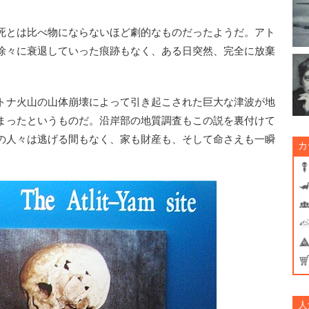
死とは比べ物にならないほど劇的なものだったようだ。アト
徐々に衰退していった痕跡もなく、ある日突然、完全に放棄
トナ火山の山体崩壊によって引き起こされた巨大な津波が地
まったというものだ。沿岸部の地質調査もこの説を裏付けて
の人々は逃げる間もなく、家も財産も、そして命さえも一瞬
カ
人