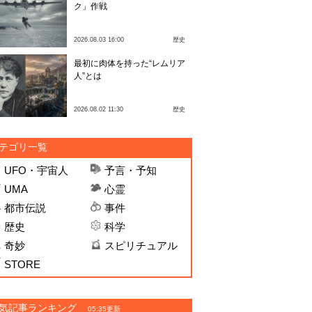
ク」作戦
2026.08.03 16:00
歴史
最初に肉体を持った“レムリア
人”とは
2026.08.02 11:30
歴史
テゴリ一覧
UFO・宇宙人
予言・予知
UMA
心霊
都市伝説
事件
歴史
科学
奇妙
スピリチュアル
STORE
気記事ランキング
05:35更新