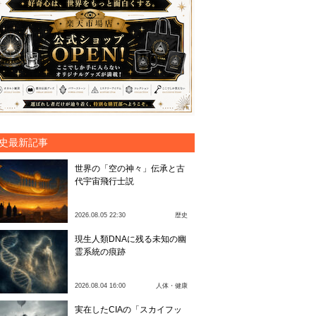
史最新記事
世界の「空の神々」伝承と古
代宇宙飛行士説
2026.08.05 22:30
歴史
現生人類DNAに残る未知の幽
霊系統の痕跡
2026.08.04 16:00
人体・健康
実在したCIAの「スカイフッ