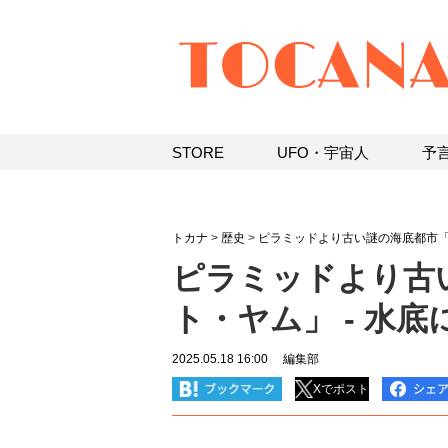
STORE
UFO・宇宙人
予
トカナ
>
歴史
>
ピラミッドより古い謎の海底都市
ピラミッドより古
ト・ヤム」 ‐ 水
2025.05.18 16:00
編集部
Xでポスト