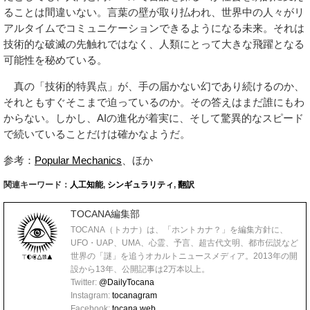
ることは間違いない。言葉の壁が取り払われ、世界中の人々がリ
アルタイムでコミュニケーションできるようになる未来。それは
技術的な破滅の先触れではなく、人類にとって大きな飛躍となる
可能性を秘めている。
真の「技術的特異点」が、手の届かない幻であり続けるのか、
それともすぐそこまで迫っているのか。その答えはまだ誰にもわ
からない。しかし、AIの進化が着実に、そして驚異的なスピード
で続いていることだけは確かなようだ。
参考：
Popular Mechanics
、ほか
関連キーワード：
人工知能
,
シンギュラリティ
,
翻訳
TOCANA編集部
TOCANA（トカナ）は、「ホントカナ？」を編集方針に、
UFO・UAP、UMA、心霊、予言、超古代文明、都市伝説など
世界の「謎」を追うオカルトニュースメディア。2013年の開
設から13年、公開記事は2万本以上。
Twitter:
@DailyTocana
Instagram:
tocanagram
Facebook:
tocana.web