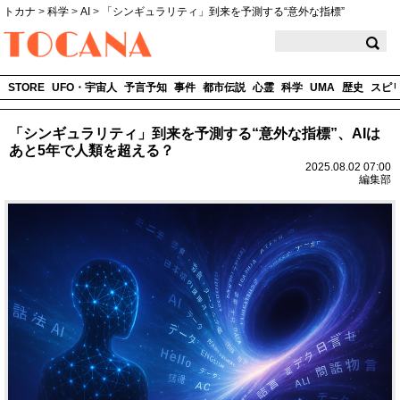
トカナ
>
科学
>
AI
>
「シンギュラリティ」到来を予測する“意外な指標”
TOCANA
STORE
UFO・宇宙人
予言予知
事件
都市伝説
心霊
科学
UMA
歴史
スピ
「シンギュラリティ」到来を予測する“意外な指標”、AIは
あと5年で人類を超える？
2025.08.02 07:00
編集部