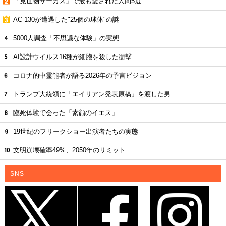
「見世物サーカス」で最も愛された人間5選
AC-130が遭遇した"25個の球体"の謎
5000人調査「不思議な体験」の実態
AI設計ウイルス16種が細胞を殺した衝撃
コロナ的中霊能者が語る2026年の予言ビジョン
トランプ大統領に「エイリアン発表原稿」を渡した男
臨死体験で会った「素顔のイエス」
19世紀のフリークショー出演者たちの実態
文明崩壊確率49%、2050年のリミット
SNS