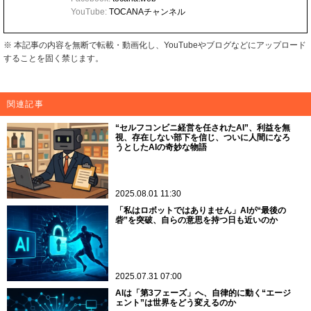
YouTube:
TOCANAチャンネル
※ 本記事の内容を無断で転載・動画化し、YouTubeやブログなどにアップロード
することを固く禁じます。
関連記事
“セルフコンビニ経営を任されたAI”、利益を無
視、存在しない部下を信じ、ついに人間になろ
うとしたAIの奇妙な物語
2025.08.01 11:30
「私はロボットではありません」AIが“最後の
砦”を突破、自らの意思を持つ日も近いのか
2025.07.31 07:00
AIは「第3フェーズ」へ、自律的に動く“エージ
ェント”は世界をどう変えるのか