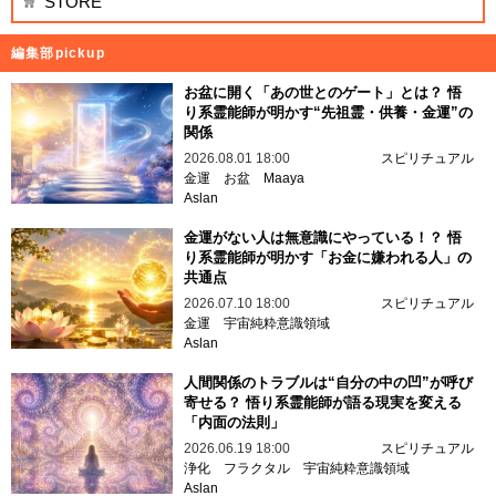
STORE
編集部pickup
お盆に開く「あの世とのゲート」とは？ 悟
り系霊能師が明かす“先祖霊・供養・金運”の
関係
2026.08.01 18:00
スピリチュアル
金運
お盆
Maaya
Aslan
金運がない人は無意識にやっている！？ 悟
り系霊能師が明かす「お金に嫌われる人」の
共通点
2026.07.10 18:00
スピリチュアル
金運
宇宙純粋意識領域
Aslan
人間関係のトラブルは“自分の中の凹”が呼び
寄せる？ 悟り系霊能師が語る現実を変える
「内面の法則」
2026.06.19 18:00
スピリチュアル
浄化
フラクタル
宇宙純粋意識領域
Aslan