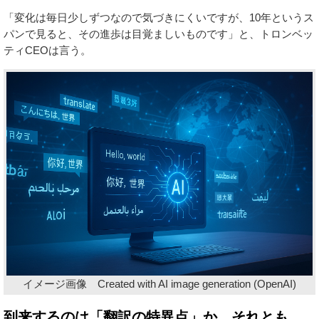
「変化は毎日少しずつなので気づきにくいですが、10年というス
パンで見ると、その進歩は目覚ましいものです」と、トロンベッ
ティCEOは言う。
イメージ画像 Created with AI image generation (OpenAI)
到来するのは「翻訳の特異点」か、それとも…