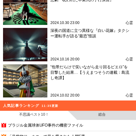
2024.10.30 23:00
心霊
深夜の国道に立つ異様な『白い花嫁』タクシ
ー運転手が語る“最恐”怪談
2024.10.16 20:00
心霊
“包帯だらけで笑いながら走り回るピエロ”を
目撃した結果…【うえまつそうの連載：島流
し奇譚】
2024.10.02 20:00
心霊
人気記事ランキング
11:35更新
不思議ベスト10！
総合
ブラジル金属球体UFO事件の機密ファイル