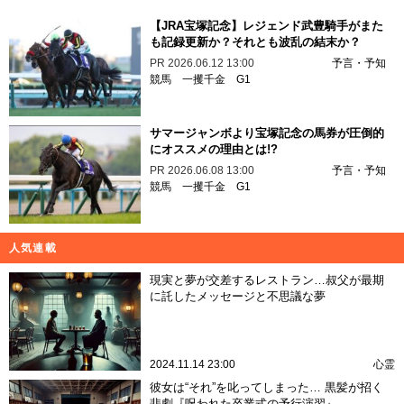
【JRA宝塚記念】レジェンド武豊騎手がまた
も記録更新か？それとも波乱の結末か？
PR
2026.06.12 13:00
予言・予知
競馬
一攫千金
G1
サマージャンボより宝塚記念の馬券が圧倒的
にオススメの理由とは!?
PR
2026.06.08 13:00
予言・予知
競馬
一攫千金
G1
人気連載
現実と夢が交差するレストラン…叔父が最期
に託したメッセージと不思議な夢
2024.11.14 23:00
心霊
彼女は“それ”を叱ってしまった… 黒髪が招く
悲劇『呪われた卒業式の予行演習』