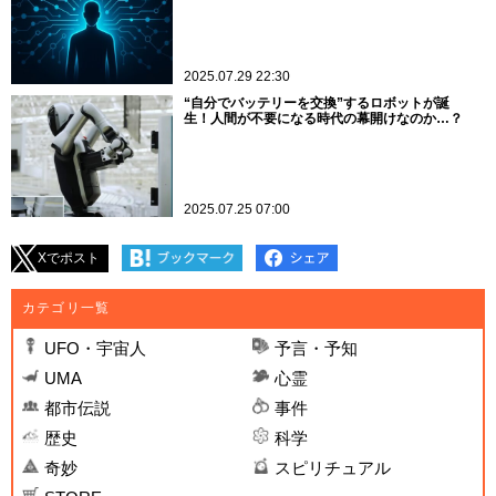
2025.07.29 22:30
“自分でバッテリーを交換”するロボットが誕
生！人間が不要になる時代の幕開けなのか…？
2025.07.25 07:00
Xでポスト
カテゴリ一覧
UFO・宇宙人
予言・予知
UMA
心霊
都市伝説
事件
歴史
科学
奇妙
スピリチュアル