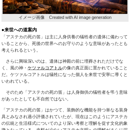
イメージ画像 Created with AI image generation
●来世への道案内
「アステカの死の笛」は主に人身供養の犠牲者の遺体に備わって
いることから、死後の世界へのお守りのような意味があったとも
考えられるという。
さらに興味深いのは、遺体は神殿の前に埋葬されただけでな
く、風の神・
ケツァルコアトル
の像の真正面に置かれていること
だ。ケツァルコアトルは犠牲になった個人を来世で安寧に導くと
いわれている。
そのため「アステカの死の笛」は人身御供の犠牲者を弔う意味
があったとしても不自然ではない。
「アステカの死の笛」はかつて、装飾的な機能を持つ単なる装身
具とみなされ過小評価されていたが、現在はこのようにアステカ
の伝統と生活様式についてのより深い考察と理解を促す文化的象
徴となっている。史料が少ないアステカ文明への理解がさらに深