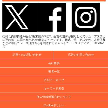
複雑な内部構造が生む“断末魔の叫び”、生贄の遺体が握りしめていた「アステカ
の死の笛」に隠された3つの仮説のページです。
儀式
、
笛
、
アステカ
、
人身供養
などの最新ニュースは好奇心を刺激するオカルトニュースメディア、TOCANA
で
記事へのお問い合わせ
広告のお問い合わせ
会社概要
著者一覧
月別アーカイブ
キーワード索引
個人情報保護方針について
Cookieポリシー