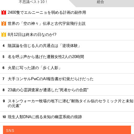
不思議ベスト10！
総合
2400隻でエルニーニョを弱める計画の副作用
世界の「空の神々」伝承と古代宇宙飛行士説
8月12日は終末の日なのか!?
陰謀論を信じる人の共通点は「逆境体験」
名を呼ぶ声から逃げた遭難女性2人の20時間
火星に写った謎の「歩く人影」
大手コンサルPwCのAI報告書が幻覚だらけだった
23歳の心霊調査家が遭遇した“死者からの合図”
スキンウォーカー牧場の地下に潜む“耐熱タイル似のセラミック片と未知
の元素”
現生人類DNAに残る未知の幽霊系統の痕跡
SNS