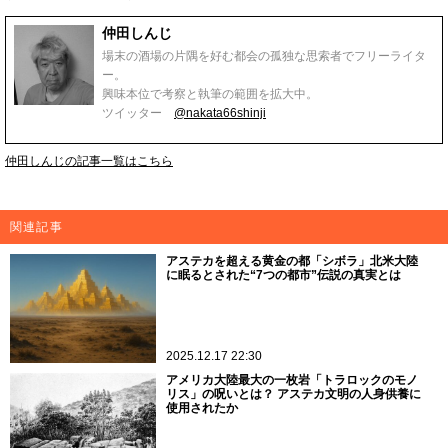
仲田しんじ
場末の酒場の片隅を好む都会の孤独な思索者でフリーライタ
ー。
興味本位で考察と執筆の範囲を拡大中。
ツイッター
@nakata66shinji
仲田しんじの記事一覧はこちら
関連記事
アステカを超える黄金の都「シボラ」北米大陸
に眠るとされた“7つの都市”伝説の真実とは
2025.12.17 22:30
アメリカ大陸最大の一枚岩「トラロックのモノ
リス」の呪いとは？ アステカ文明の人身供養に
使用されたか