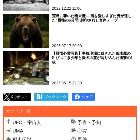
2022.12.22 11:00
荒野に響いた断末魔… 熊を愛しすぎた男が遺し
た“最後の6分間”封印されし音声テープ
2025.07.17 20:00
【戦慄心霊写真】事故現場に残された断末魔の
叫び…亡き少年と愛犬の霊が写り込んだ衝撃の1
枚
2025.05.15 22:30
Xでポスト
カテゴリ一覧
UFO・宇宙人
予言・予知
UMA
心霊
都市伝説
事件