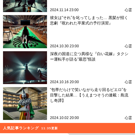
2024.11.14 23:00
心霊
彼女は“それ”を叱ってしまった… 黒髪が招く
悲劇『呪われた卒業式の予行演習』
2024.10.30 23:00
心霊
深夜の国道に立つ異様な『白い花嫁』タクシ
ー運転手が語る“最恐”怪談
2024.10.16 20:00
心霊
“包帯だらけで笑いながら走り回るピエロ”を
目撃した結果…【うえまつそうの連載：島流
し奇譚】
2024.10.02 20:00
心霊
人気記事ランキング
11:35更新