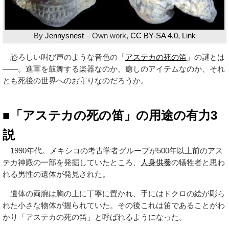
By
Jennysnest
–
Own work
,
CC BY-SA 4.0
,
Link
恐ろしい叫び声のような音色の「
アステカの死の笛
」の謎とは
――。進軍を鼓舞する楽器なのか、癒しのアイテムなのか、それ
とも死後の世界へのお守りなのだろうか。
■「アステカの死の笛」の用途の有力3
説
1990年代。メキシコの考古学者グループが500年以上前のアス
テカ神殿の一部を発掘していたところ、
人身供養
の犠牲者と思わ
れる男性の遺体が発見された。
遺体の両腕は胸の上に丁寧に置かれ、手にはドクロの絵が彫ら
れた小さな物体が握られていた。その後これは笛であることがわ
かり「アステカの死の笛」と呼ばれるようになった。