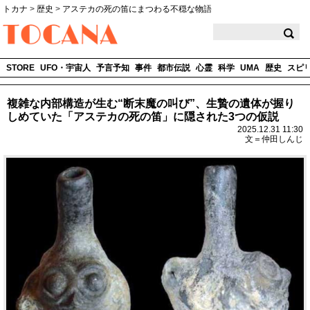
トカナ
>
歴史
>
アステカの死の笛にまつわる不穏な物語
TOCANA
STORE
UFO・宇宙人
予言予知
事件
都市伝説
心霊
科学
UMA
歴史
スピ
複雑な内部構造が生む“断末魔の叫び”、生贄の遺体が握り
しめていた「アステカの死の笛」に隠された3つの仮説
2025.12.31 11:30
文＝仲田しんじ