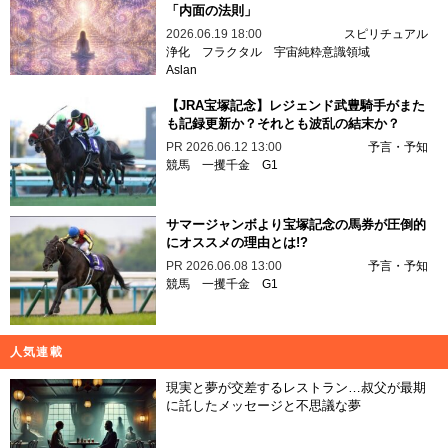
「内面の法則」
2026.06.19 18:00
スピリチュアル
浄化
フラクタル
宇宙純粋意識領域
Aslan
【JRA宝塚記念】レジェンド武豊騎手がまた
も記録更新か？それとも波乱の結末か？
PR
2026.06.12 13:00
予言・予知
競馬
一攫千金
G1
サマージャンボより宝塚記念の馬券が圧倒的
にオススメの理由とは!?
PR
2026.06.08 13:00
予言・予知
競馬
一攫千金
G1
人気連載
現実と夢が交差するレストラン…叔父が最期
に託したメッセージと不思議な夢