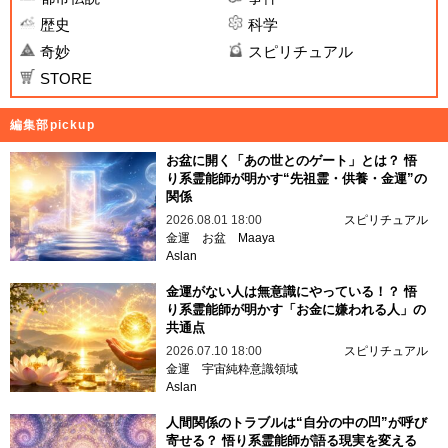
歴史
科学
奇妙
スピリチュアル
STORE
編集部pickup
お盆に開く「あの世とのゲート」とは？ 悟
り系霊能師が明かす“先祖霊・供養・金運”の
関係
2026.08.01 18:00
スピリチュアル
金運
お盆
Maaya
Aslan
金運がない人は無意識にやっている！？ 悟
り系霊能師が明かす「お金に嫌われる人」の
共通点
2026.07.10 18:00
スピリチュアル
金運
宇宙純粋意識領域
Aslan
人間関係のトラブルは“自分の中の凹”が呼び
寄せる？ 悟り系霊能師が語る現実を変える