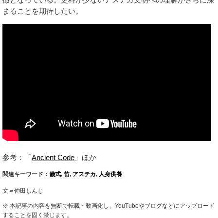
まることを期待したい。
参考：「
Ancient Code
」ほか
関連キーワード：
儀式
,
笛
,
アステカ
,
人身供養
文＝仲田しんじ
※ 本記事の内容を無断で転載・動画化し、YouTubeやブログなどにアップロード
することを固く禁じます。